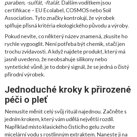
paraben, -sulfát, -ftalát
. Dalším vodítkem jsou
certifikace – EU Ecolabel, COSMOS nebo Soil
Association. Tyto značky kontrolují, že výrobek
splňuje přísná kritéria ekologického původu a výroby.
Pokud nevíte, co některý název znamená, zkusíte ho
rychle vygooglit. Není potřeba být chemik, stačí jen
trochu zvídavosti. A když najdete produkt, který má
jasně uvedeno, že neobsahuje silikony nebo
syntetické vůně, je to dobrý signál, že se jedná o čistý
přírodní výrobek.
Jednoduché kroky k přirozené
péči o pleť
Nemusíte měnit celý svůj rituál najednou. Začněte s
jedním krokem, který vám udělá největší rozdíl.
Například místo klasického čistícího gelu zvolte
micelární vodu s rostlinným extraktem. Naneste ji na