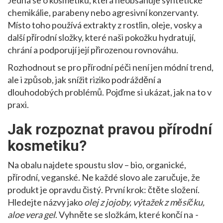
Jedná se o kosmetiku, která neobsahuje syntetické
chemikálie, parabeny nebo agresivní konzervanty.
Místo toho používá extrakty z rostlin, oleje, vosky a
další přírodní složky, které naši pokožku hydratují,
chrání a podporují její přirozenou rovnováhu.
Rozhodnout se pro přírodní péči není jen módní trend,
ale i způsob, jak snížit riziko podráždění a
dlouhodobých problémů. Pojďme si ukázat, jak na to v
praxi.
Jak rozpoznat pravou přírodní
kosmetiku?
Na obalu najdete spoustu slov – bio, organické,
přírodní, veganské. Ne každé slovo ale zaručuje, že
produkt je opravdu čistý. První krok: čtěte složení.
Hledejte názvy jako
olej z jojoby, výtažek z měsíčku,
aloe vera gel
. Vyhněte se složkám, které končí na
-