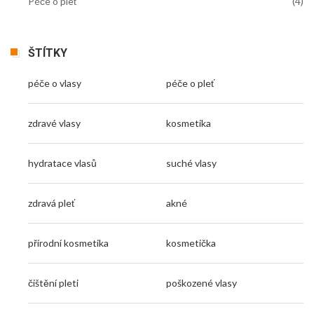
Péče o pleť
(4)
ŠTÍTKY
péče o vlasy
péče o pleť
zdravé vlasy
kosmetika
hydratace vlasů
suché vlasy
zdravá pleť
akné
přírodní kosmetika
kosmetička
čištění pleti
poškozené vlasy