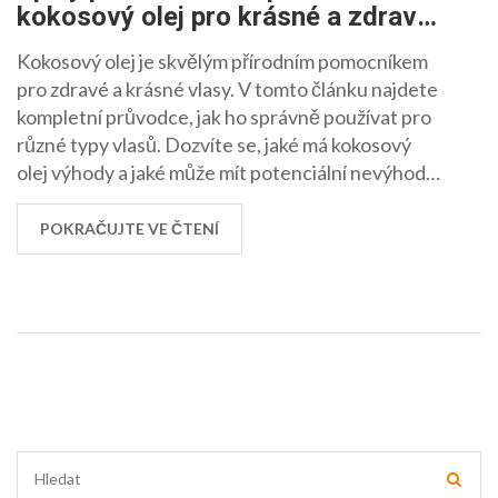
kokosový olej pro krásné a zdravé
vlasy
Kokosový olej je skvělým přírodním pomocníkem
pro zdravé a krásné vlasy. V tomto článku najdete
kompletní průvodce, jak ho správně používat pro
různé typy vlasů. Dozvíte se, jaké má kokosový
olej výhody a jaké může mít potenciální nevýhody.
Nabídneme vám i tipy a recepty na domácí masky.
Zjistěte, jak tento přírodní zázrak může proměnit
POKRAČUJTE VE ČTENÍ
vaše vlasy a dodat jim zářivý lesk a vitalitu.