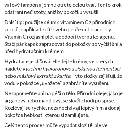
vatový tampón a jemně otřete celou tvář. Tento krok
odstraní nečistoty, aniž by pokožku vysušil.
Další tip: použijte séum s vitamínem C z přírodních
zdrojů, například z růžového pepře nebo aceroly.
Vitamín C rozjasní pleť a podpoří tvorbu kolagenu.
Stačí pár kapek zapracovat do pokožky po vyčištění a
před hydratačním krémem.
Hydratace je klíčová. Hledejte krémy, ve kterých
najdete
kyselinu hyaluronovou získanou fermentací
nebo
máslový extrakt z karité
. Tyto složky zajišťují, že
vodu v pokožce „uvážete“ a zabráníte vysušení.
Nezapomeňte ani na péči o tělo. Přírodní oleje, jako je
arganový nebo mandlový, se skvěle hodí po sprše.
Rozlévají se rychle, nezanechávají lepivý film a dodají
pokožce hebkost, kterou si zamilujete.
Celý tento proces může vypadat složitě, ale ve