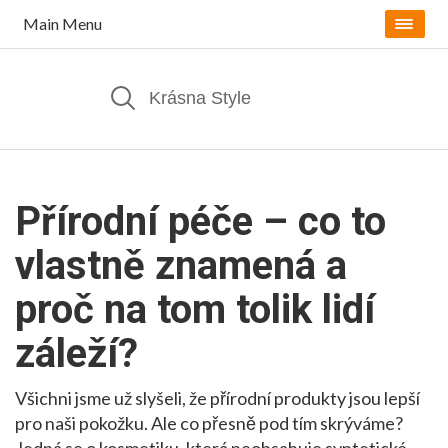
Main Menu
Přírodní péče – co to
vlastně znamená a
proč na tom tolik lidí
záleží?
Všichni jsme už slyšeli, že přírodní produkty jsou lepší
pro naši pokožku. Ale co přesně pod tím skrýváme?