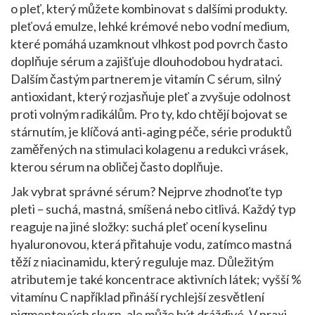
o pleť, který můžete kombinovat s dalšími produkty.
pleťová emulze
,
lehké krémové nebo vodní medium,
které pomáhá uzamknout vlhkost pod povrch
často
doplňuje sérum a zajišťuje dlouhodobou hydrataci.
Dalším častým partnerem je
vitamín C sérum
,
silný
antioxidant, který rozjasňuje pleť a zvyšuje odolnost
proti volným radikálům
. Pro ty, kdo chtějí bojovat se
stárnutím, je klíčová
anti‑aging péče
,
série produktů
zaměřených na stimulaci kolagenu a redukci vrásek
,
kterou sérum na obličej často doplňuje.
Jak vybrat správné sérum? Nejprve zhodnoťte typ
pleti – suchá, mastná, smíšená nebo citlivá. Každý typ
reaguje na jiné složky: suchá pleť ocení kyselinu
hyaluronovou, která přitahuje vodu, zatímco mastná
těží z niacinamidu, který reguluje maz. Důležitým
atributem je také koncentrace aktivních látek; vyšší %
vitamínu C například přináší rychlejší zesvětlení
pigmentových skvrn, ale může být dráždivé. V praxi