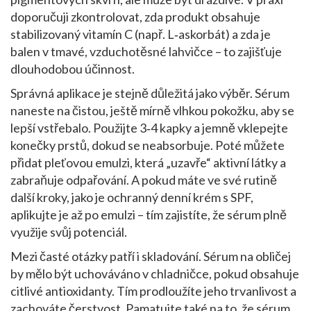
doporučuji zkontrolovat, zda produkt obsahuje
stabilizovaný vitamín C (např. L‑askorbát) a zda je
balen v tmavé, vzduchotěsné lahvičce – to zajišťuje
dlouhodobou účinnost.
Správná aplikace je stejně důležitá jako výběr. Sérum
naneste na čistou, ještě mírně vlhkou pokožku, aby se
lepší vstřebalo. Použijte 3‑4 kapky a jemně vklepejte
konečky prstů, dokud se neabsorbuje. Poté můžete
přidat pleťovou emulzi, která „uzavře“ aktivní látky a
zabraňuje odpařování. A pokud máte ve své rutině
další kroky, jako je ochranný denní krém s SPF,
aplikujte je až po emulzi – tím zajistíte, že sérum plně
využije svůj potenciál.
Mezi časté otázky patří i skladování. Sérum na obličej
by mělo být uchováváno v chladničce, pokud obsahuje
citlivé antioxidanty. Tím prodloužíte jeho trvanlivost a
zachováte čerstvost. Pamatujte také na to, že sérum