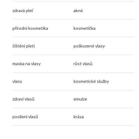
zdravá pleť
akné
přírodní kosmetika
kosmetička
čištění pleti
poškozené vlasy
maska na vlasy
růst vlasů
vlasy
kosmetické služby
zdraví vlasů
emulze
posílení vlasů
krása