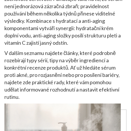
není jednorázová zázračná zbraň; pravidelnost
používání během několika týdnů přinese viditelné
výsledky. Kombinace s hydratací a anti‑aging
komponentami vytváří synergii: hydratační krém
doplní vodu, anti‑aging složky posílí strukturu pleti a
vitamín C zajistí jasný odstín.
V dalším seznamu najdete články, které podrobně
rozebírají typy sérií, tipy na výběr ingrediencí a
konkrétní recenze produktů. Ať už hledáte sérum
proti akné, pro rozjasnění nebo pro posílení bariéry,
najdete zde praktické rady, které vám pomohou
udělat informované rozhodnutí a nastavit efektivní
rutinu.