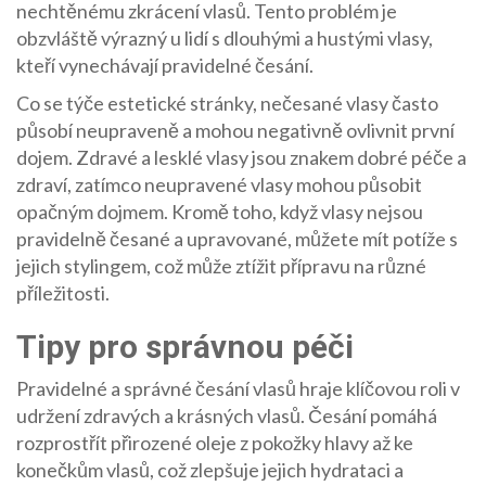
nechtěnému zkrácení vlasů. Tento problém je
obzvláště výrazný u lidí s dlouhými a hustými vlasy,
kteří vynechávají pravidelné česání.
Co se týče estetické stránky, nečesané vlasy často
působí neupraveně a mohou negativně ovlivnit první
dojem. Zdravé a lesklé vlasy jsou znakem dobré péče a
zdraví, zatímco neupravené vlasy mohou působit
opačným dojmem. Kromě toho, když vlasy nejsou
pravidelně česané a upravované, můžete mít potíže s
jejich stylingem, což může ztížit přípravu na různé
příležitosti.
Tipy pro správnou péči
Pravidelné a správné česání vlasů hraje klíčovou roli v
udržení zdravých a krásných vlasů. Česání pomáhá
rozprostřít přirozené oleje z pokožky hlavy až ke
konečkům vlasů, což zlepšuje jejich hydrataci a