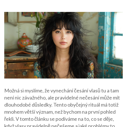
Možná si myslíme, že vynechání česání vlasů tu a tam
není nic závažného, ale pravidelné nečesání může mít
dlouhodobé důsledky. Tento obyčejný rituál má totiž
mnohem větší význam, než bychom na první pohled
řekli. V tomto článku se podíváme na to, co se děje,
když vlasy pravidelně nečešeme a jaké problémy to