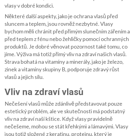
vlasy v dobré kondici.
Některé další aspekty, jako je ochrana vlasů před
sluncem a teplem, jsou rovněž nezbytné. Vlasy
bychom měli chránit před přímým slunečním zářením a
před teplem z fénu nebo žehličky pomocí ochranných
produktů. Je dobré věnovat pozornost také tomu, co
jíme. Výživa má totiž přímý vliv na zdraví našich vlasů.
Strava bohatá na vitamíny a minerály, jako je železo,
zinek a vitamíny skupiny B, podporuje zdravý růst
vlasů a jejich sílu.
Vliv na zdraví vlasů
Nečešení vlasů může zdánlivě představovat pouze
estetický problém, ale ve skutečnosti má podstatný
vliv na zdraví naší kštice. Když vlasy pravidelně
nečešeme, mohou se stát křehkými a lámavými. Vlasy
jsou totiž složené z keratinu, proteinu, který je