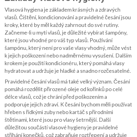
Vlasová hygiena je základem krásných a zdravých
vlasů. Čištění, kondicionování a pravidelné česání jsou
kroky, které by měl každý zahrnout do své rutiny.
Začneme-li u mytí vlasů, je důležité vybírat šampóny,
které jsou vhodné pro váš typ vlasů. Používání
šampónu, který není pro vaše vlasy vhodný, může vést
k jejich poškození nebo nadměrnému vysušení. Dalším
krokem je použití kondicionéru, který pomáhá vlasy
hydratovat a udržuje je hladké a snadno rozčesatelné.
Pravidelné česání vlasů má také velký význam. Česání
pomáhá rozdělit přirozené oleje od kořínků po celé
délce vlasů, což je chrání před poškozením a
podporuje jejich zdraví. K česání bychom měli používat
hřeben s řídkými zuby nebo kartáč s přírodními
štětinami, které jsou pro vlasy šetrnější. Další
důležitou součástí vlasové hygieny je pravidelné
stříhání konečků, což zabraňuje roztřepení a udržuje