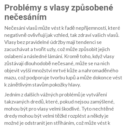
Problémy s vlasy způsobené
nečesáním
Nečesání vlasů může vést k řadě nepříjemností, které
negativně ovlivňují jak vzhled, tak zdraví vašich vlasů.
Vlasy bez pravidelné údržby mají tendenci se
zacuchávat a tvořit uzly, což může způsobit jejich
oslabení a následné lámání. Kromě toho, když vlasy
zůstávají dlouhodobě nečesané, může se na nich
objevit vyšší množství mrtvé kůže a nahromaděného
mazu, což podporuje tvorbu lupů a může dokonce vést
k zánětlivým stavům pokožky hlavy.
Jedním z dalších vážných problémů je vytváření
takzvaných dredů, které, pokud nejsou zamýšlené,
mohou být pro vlasy velmi škodlivé. Tyto nechtěné
dredy mohou být velmi těžké rozplést a někdy je
možné je odstranit jen stříháním, což může vést k