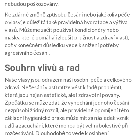
nebudou poškozovány.
Ke zdárné změně způsobu česání nebo jakékoliv péče
o vlasy je důležitá také pravidelná hydratace a výživa
vlasů. Můžeme začít používat kondicionéry nebo
masky, které pomáhají zlepšit pružnost a zdraví vlasů,
což v konečném důsledku vede k snížení potřeby
agresivního česání.
Souhrn vlivů a rad
Naše vlasy jsou odrazem naší osobní péče a celkového
zdraví. Nečesání vlasů může vést k řadě problémů,
které jsou nejen estetické, ale i zdravotní povahy.
Zpočátku se může zdát, že vynechání jednoho česání
nezpůsobí žádný rozdíl, ale pravidelné opomíjení této
základní hygienické praxe může mít za následek vznik
uzlů a zacuchání, které mohou být velmi bolestivé při
rozčesávání. Dlouhodobě to vede k oslabení