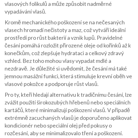
vlasových folikulů a může způsobit nadměrné
vypadávání vlasů.
Kromě mechanického poškození se na nečesaných
vlasech hromadí nečistoty a maz, což vytváří ideální
prostředí pro růst bakterií a vznik lupů. Pravidelné
česání pomáhá rozložit přirozené oleje od kořínků až k
konečkům, což zlepšuje hydrataci a celkový zdravý
vzhled. Bez toho mohou vlasy vypadat mdlé a
nezdravě. Je důležité si uvědomit, že česání má také
jemnou masážní funkci, která stimuluje krevní oběh ve
vlasové pokožce a podporuje růst vlasů.
Pro ty, kteří hledají alternativu k tradičnímu česání, lze
zvážit použití širokozubých hřebenů nebo speciálních
kartáčů, které minimalizují poškození vlasů. V případě
extrémně zacuchaných vlasů je doporučeno aplikovat
kondicionér nebo speciální olej před pokusy o
rozčesání, aby se minimalizovalo tření a poškození.