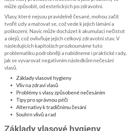
může způsobit, od estetických po zdravotní.
Vlasy, které nejsou pravidelně česané, mohou začít
tvořit uzly a matovat se, což vede k jejich lámání a
poškození. Navíc může docházet k akumulaci nečistot
a olejů, což ovlivňuje jejich celkový zdravotní stav. V
následujících kapitolách prozkoumáme tuto
problematiku podrobněji a nabídneme i praktické rady,
jak se vyvarovat negativním následkům nečesání
vlasů.
Základy vlasové hygieny
Vliv na zdraví vlasů
Problémy s vlasy způsobené nečesáním
Tipy pro správnou péči
Alternativy k tradičnímu česání
Souhrn vlivů a rad
Základy vlasové hygieny