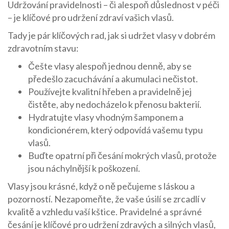
Udržování pravidelnosti – či alespoň důslednost v péči
– je klíčové pro udržení zdraví vašich vlasů.
Tady je pár klíčových rad, jak si udržet vlasy v dobrém
zdravotním stavu:
Češte vlasy alespoň jednou denně, aby se
předešlo zacuchávání a akumulaci nečistot.
Používejte kvalitní hřeben a pravidelně jej
čistěte, aby nedocházelo k přenosu bakterií.
Hydratujte vlasy vhodným šamponem a
kondicionérem, který odpovídá vašemu typu
vlasů.
Buďte opatrní při česání mokrých vlasů, protože
jsou náchylnější k poškození.
Vlasy jsou krásné, když o ně pečujeme s láskou a
pozorností. Nezapomeňte, že vaše úsilí se zrcadlí v
kvalitě a vzhledu vaší kštice. Pravidelné a správné
česání je klíčové pro udržení zdravých a silných vlasů,