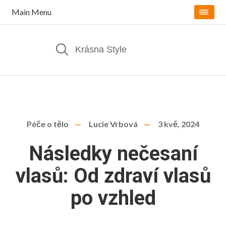
Main Menu
Péče o tělo
Lucie Vrbová
3 kvě, 2024
Následky nečesaní
vlasů: Od zdraví vlasů
po vzhled