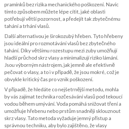
pramínků bez rizika mechanického poškození. Navíc
tímto způsobem můžete lépe cítit, jaké oblasti
potřebují větší pozornost, a předejít tak zbytečnému
tahání a trhání vlasů.
Další alternativou je širokozubý hřeben. Tyto hřebeny
jsou ideální pro rozmotávání vlasů bez zbytečného
tahání. Díky většímu rozestupu mezi zuby umožňují
hladší průchod skrz vlasy a minimalizují riziko lámání.
Jsou výborným nástrojem, jak jemně ale efektivně
pečovat o vlasy, a to i v případě, že jsou mokré, což je
obvykle kritický čas pro vznik poškození.
V případě, že hledáte co nejšetrnější metodu, mohla
by vás zajímat technika rozčesávání vlasů pod tekoucí
vodou během umývání. Voda pomáhá snižovat tření a
umožňuje hřebenu nebo prstům snadněji sklouznout
skrz vlasy. Tato metoda vyžaduje jemný přístup a
správnou techniku, aby bylo zajištěno, že vlasy