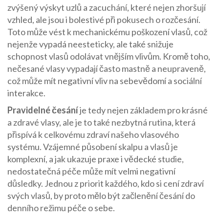
zvýšený výskyt uzlů a zacuchání, které nejen zhoršují
vzhled, ale jsou i bolestivé při pokusech o rozčesání.
Toto může vést k mechanickému poškození vlasů, což
nejenže vypadá neesteticky, ale také snižuje
schopnost vlasů odolávat vnějším vlivům. Kromě toho,
nečesané vlasy vypadají často mastně a neupraveně,
což může mít negativní vliv na sebevědomí a sociální
interakce.
Pravidelné česání
je tedy nejen základem pro krásné
a zdravé vlasy, ale je to také nezbytná rutina, která
přispívá k celkovému zdraví našeho vlasového
systému. Vzájemné působení skalpu a vlasů je
komplexní, a jak ukazuje praxe i vědecké studie,
nedostatečná péče může mít velmi negativní
důsledky. Jednou z priorit každého, kdo si cení zdraví
svých vlasů, by proto mělo být začlenění česání do
denního režimu péče o sebe.