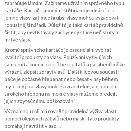
zabraňuje lámání. Začínáme užíváním správného typu
kartáče. Kartáč s jemnými štětinami je ideální pro
jemné vlasy, zatímco hrubší vlasy mohou vyžadovat
robustnější nářadí. Důležité je také kartáč pravidelně
čistit, aby nezůstávaly zachyceny staré nečistoty a
mrtvé vlasy.
Kromě správného kartáče je essenciální vybírat
kvalitní produkty na vlasy. Používání vyživujících
šamponů a kondicionérů bez sulfátů a parabenů může
výrazně zlepšit zdraví vlasů. Další klíčovou součástí
péče je občasné hřebenat nebo česat vlasy během
mytí, kdy jsou vlasy mokré a zranitelné, ale pomocí
širokého hřebenu na mokré vlasy můžeme předejít
jejich zbytečnému poškozování.
Významnou roli má rovněž pravidelná výživa vlasů
pomocí olejových zábalů nebo mask. Tyto produkty
pomáhají navrátit vlase ...