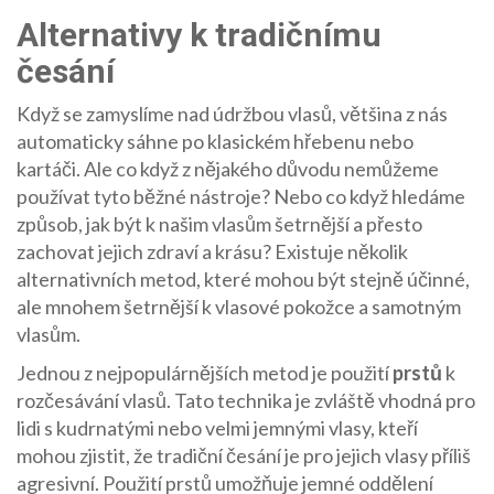
Alternativy k tradičnímu
česání
Když se zamyslíme nad údržbou vlasů, většina z nás
automaticky sáhne po klasickém hřebenu nebo
kartáči. Ale co když z nějakého důvodu nemůžeme
používat tyto běžné nástroje? Nebo co když hledáme
způsob, jak být k našim vlasům šetrnější a přesto
zachovat jejich zdraví a krásu? Existuje několik
alternativních metod, které mohou být stejně účinné,
ale mnohem šetrnější k vlasové pokožce a samotným
vlasům.
Jednou z nejpopulárnějších metod je použití
prstů
k
rozčesávání vlasů. Tato technika je zvláště vhodná pro
lidi s kudrnatými nebo velmi jemnými vlasy, kteří
mohou zjistit, že tradiční česání je pro jejich vlasy příliš
agresivní. Použití prstů umožňuje jemné oddělení