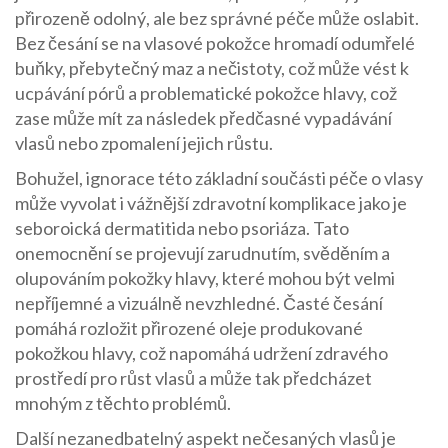
přirozeně odolný, ale bez správné péče může oslabit.
Bez česání se na vlasové pokožce hromadí odumřelé
buňky, přebytečný maz a nečistoty, což může vést k
ucpávání pórů a problematické pokožce hlavy, což
zase může mít za následek předčasné vypadávání
vlasů nebo zpomalení jejich růstu.
Bohužel, ignorace této základní součásti péče o vlasy
může vyvolat i vážnější zdravotní komplikace jako je
seboroická dermatitida nebo psoriáza. Tato
onemocnění se projevují zarudnutím, svěděním a
olupováním pokožky hlavy, které mohou být velmi
nepříjemné a vizuálně nevzhledné. Časté česání
pomáhá rozložit přirozené oleje produkované
pokožkou hlavy, což napomáhá udržení zdravého
prostředí pro růst vlasů a může tak předcházet
mnohým z těchto problémů.
Další nezanedbatelný aspekt nečesaných vlasů je