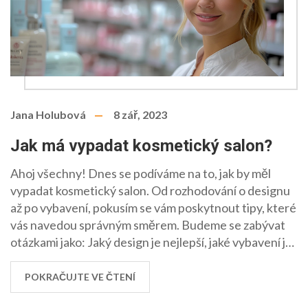
Jana Holubová
8 zář, 2023
Jak má vypadat kosmetický salon?
Ahoj všechny! Dnes se podíváme na to, jak by měl
vypadat kosmetický salon. Od rozhodování o designu
až po vybavení, pokusím se vám poskytnout tipy, které
vás navedou správným směrem. Budeme se zabývat
otázkami jako: Jaký design je nejlepší, jaké vybavení je
nezbytné a jak vytvořit příjemné prostředí pro naše
zákazníky. Takže, jestli plánujete otevřít svůj vlastní
POKRAČUJTE VE ČTENÍ
salon nebo jen hledáte inspiraci, jste na správném