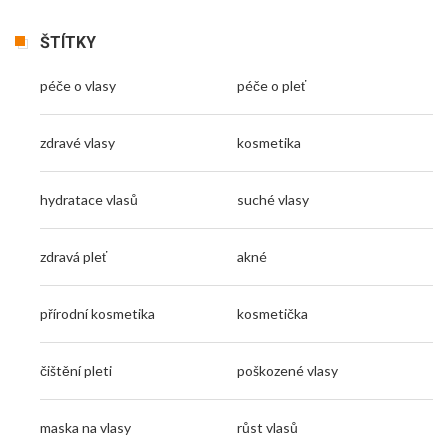
ŠTÍTKY
péče o vlasy
péče o pleť
zdravé vlasy
kosmetika
hydratace vlasů
suché vlasy
zdravá pleť
akné
přírodní kosmetika
kosmetička
čištění pleti
poškozené vlasy
maska na vlasy
růst vlasů