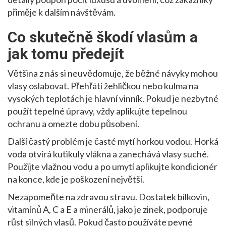
přiměje k dalším návštěvám.
Co skutečně škodí vlasům a
jak tomu předejít
Většina z nás si neuvědomuje, že běžné návyky mohou
vlasy oslabovat. Přehřátí žehličkou nebo kulma na
vysokých teplotách je hlavní vinník. Pokud je nezbytné
použít tepelné úpravy, vždy aplikujte tepelnou
ochranu a omezte dobu působení.
Další častý problém je časté mytí horkou vodou. Horká
voda otvírá kutikuly vlákna a zanechává vlasy suché.
Použijte vlažnou vodu a po umytí aplikujte kondicionér
na konce, kde je poškození největší.
Nezapomeňte na zdravou stravu. Dostatek bílkovin,
vitamínů A, C a E a minerálů, jako je zinek, podporuje
růst silných vlasů. Pokud často používáte pevné