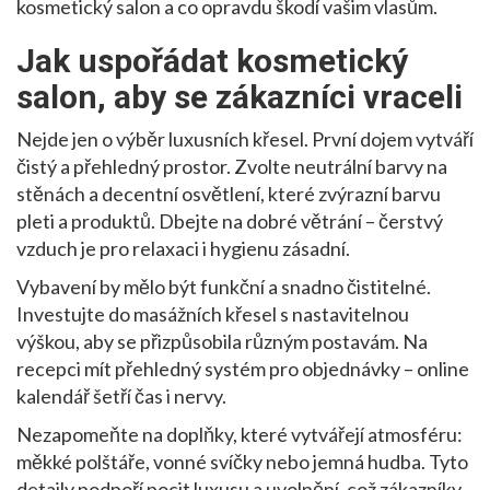
kosmetický salon a co opravdu škodí vašim vlasům.
Jak uspořádat kosmetický
salon, aby se zákazníci vraceli
Nejde jen o výběr luxusních křesel. První dojem vytváří
čistý a přehledný prostor. Zvolte neutrální barvy na
stěnách a decentní osvětlení, které zvýrazní barvu
pleti a produktů. Dbejte na dobré větrání – čerstvý
vzduch je pro relaxaci i hygienu zásadní.
Vybavení by mělo být funkční a snadno čistitelné.
Investujte do masážních křesel s nastavitelnou
výškou, aby se přizpůsobila různým postavám. Na
recepci mít přehledný systém pro objednávky – online
kalendář šetří čas i nervy.
Nezapomeňte na doplňky, které vytvářejí atmosféru:
měkké polštáře, vonné svíčky nebo jemná hudba. Tyto
detaily podpoří pocit luxusu a uvolnění, což zákazníky