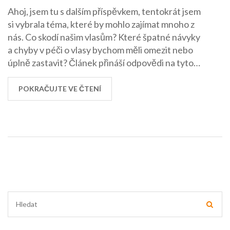
Ahoj, jsem tu s dalším příspěvkem, tentokrát jsem
si vybrala téma, které by mohlo zajímat mnoho z
nás. Co skodí našim vlasům? Které špatné návyky
a chyby v péči o vlasy bychom měli omezit nebo
úplně zastavit? Článek přináší odpovědi na tyto
otázky a ukáže vám, jak se vyhnout poškození
vašich cenných vlasů. Tak se pohodlně posaďte a
POKRAČUJTE VE ČTENÍ
připravte se na skvělé tipy!