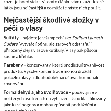
rozdíl je hned vidět. V tomto článku vám ukážu, které
látky jsou nejčastější a co můžete místo nich použít.
Nejčastější škodlivé složky v
péči o vlasy
Sulfáty
– najdete je v šampech jako
Sodium Laureth
Sulfate
. Vytvářejí pěnu, ale zároveň odstraňují
přirozený olej z vlasové kutikuly. Vlasy pak působí
suché a křehké.
Parabeny
– konzervanty, které prodlužují trvanlivost
produktu. Vysoké koncentrace mohou dráždit
pokožku hlavy a dlouhodobě narušovat hormonální
rovnováhu.
Formaldehyd a jeho uvolňovače
– používají se v
některých ošetřeních na vyhlazení. Jsou klasifikovány
jako karcinogeny a mohou způsobit podráždění a
vypadávání vlasů.