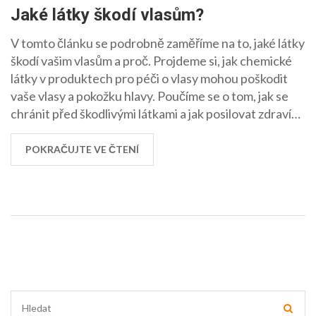
Jaké látky škodí vlasům?
V tomto článku se podrobně zaměříme na to, jaké látky
škodí vašim vlasům a proč. Projdeme si, jak chemické
látky v produktech pro péči o vlasy mohou poškodit
vaše vlasy a pokožku hlavy. Poučíme se o tom, jak se
chránit před škodlivými látkami a jak posilovat zdraví
našich vlasů. Sdílím tady své zkušenosti a rady z první
ruky a doufám, že vám pomůžou udržet vaše vlasy
POKRAČUJTE VE ČTENÍ
zdravé a krásné.