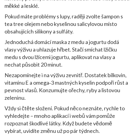
měkké a lesklé.
Pokud máte problémy s lupy, raději zvolte šampon s
tea tree olejem nebo kyselinou salicylovou místo
obsahujících silikony a sulfáty.
Jednoduchá domácí maska z medu a jogurtu dodá
vlasy výživu a uhlazuje hřbet. Stačí smíchat lžičku
medu s dvou lžícemi jogurtu, aplikovat na vlasy a
nechat působit 20 minut.
Nezapomínejte i na výživu zevnitř. Dostatek bílkovin,
vitamínu E a omega‑3 mastných kyselin podpoří růst a
pevnost vlasů. Konzumujte ořechy, ryby a listovou
zeleninu.
Vždy si čtěte složení. Pokud něco neznáte, rychle to
vyhledejte – mnoho aplikací i webů vám pomůže
rozpoznat škodlivé látky. Když budete vědomě
vybírat, uvidíte změnu už po pár týdnech.