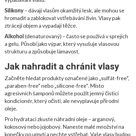
Silikony
– dávají vlasům okamžitý lesk, ale mohou se
hromadit a zablokovat vstřebávání živin. Vlasy pak
ztrácejí objem a vypadají těžce.
Alkohol
(denaturovaný) – často se používá v sprejích
a gelu. Působí jako výpar, který vysušuje vlasovou
strukturu a způsobuje lámavost.
Jak nahradit a chránit vlasy
Začněte hledat produkty označené jako „sulfát-free“,
„paraben-free“ nebo „silicone-free“. Místo
agresivních šamponů můžete použít jemný čisticí
kondicionér, který očistí, ale nevyplavuje přírodní
oleje.
Pro hydrataci zkuste náhradní oleje – arganový,
kokosový nebo jojobový. Naneste malé množství na
konečky po umytí a nechte vstřebat. Vaše vlasy budou