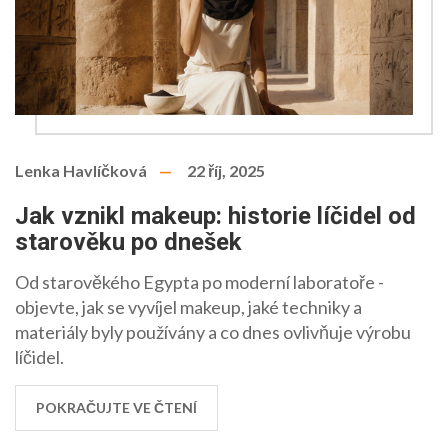
Lenka Havlíčková
22 říj, 2025
Jak vznikl makeup: historie líčidel od
starověku po dnešek
Od starověkého Egypta po moderní laboratoře -
objevte, jak se vyvíjel makeup, jaké techniky a
materiály byly používány a co dnes ovlivňuje výrobu
líčidel.
POKRAČUJTE VE ČTENÍ