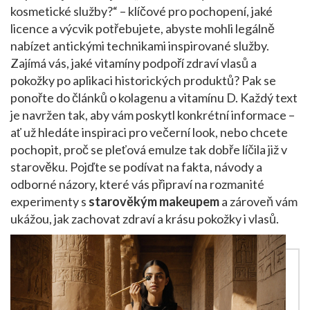
kosmetické služby?“ – klíčové pro pochopení, jaké
licence a výcvik potřebujete, abyste mohli legálně
nabízet antickými technikami inspirované služby.
Zajímá vás, jaké vitamíny podpoří zdraví vlasů a
pokožky po aplikaci historických produktů? Pak se
ponořte do článků o kolagenu a vitamínu D. Každý text
je navržen tak, aby vám poskytl konkrétní informace –
ať už hledáte inspiraci pro večerní look, nebo chcete
pochopit, proč se pleťová emulze tak dobře líčila již v
starověku. Pojďte se podívat na fakta, návody a
odborné názory, které vás připraví na rozmanité
experimenty s
starověkým makeupem
a zároveň vám
ukážou, jak zachovat zdraví a krásu pokožky i vlasů.