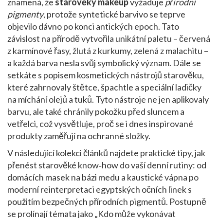
znamená, že
starověký makeup
vyžaduje
přírodní
pigmenty
, protože syntetické barvivo se teprve
objevilo dávno po konci antických epoch. Tato
závislost na přírodě vytvořila unikátní paletu – červená
z karmínové řasy, žlutá z kurkumy, zelená z malachitu –
a každá barva nesla svůj symbolický význam. Dále se
setkáte s popisem
kosmetických nástrojů starověku
,
které zahrnovaly štětce, špachtle a speciální ladičky
na míchání olejů a tuků
. Tyto nástroje ne jen aplikovaly
barvu, ale také chránily pokožku před sluncem a
vetřelci, což vysvětluje, proč se i dnes inspirované
produkty zaměřují na ochranné složky.
V následující kolekci článků najdete praktické tipy, jak
přenést starověké know‑how do vaší denní rutiny: od
domácích masek na bázi medu a kaustické vápna po
moderní reinterpretaci egyptských očních linek s
použitím bezpečných přírodních pigmentů. Postupně
se prolínají témata jako „Kdo může vykonávat