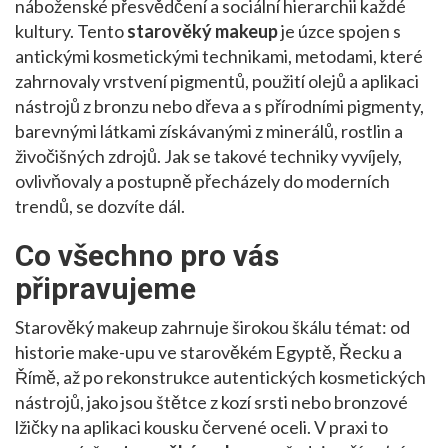
náboženské přesvědčení a sociální hierarchii každé
kultury. Tento
starověký makeup
je úzce spojen s
antickými kosmetickými technikami
,
metodami, které
zahrnovaly vrstvení pigmentů, použití olejů a aplikaci
nástrojů z bronzu nebo dřeva
a s
přírodními pigmenty
,
barevnými látkami získávanými z minerálů, rostlin a
živočišných zdrojů
. Jak se takové techniky vyvíjely,
ovlivňovaly a postupně přecházely do moderních
trendů, se dozvíte dál.
Co všechno pro vás
připravujeme
Starověký makeup zahrnuje širokou škálu témat: od
historie make-upu ve starověkém Egyptě, Řecku a
Římě, až po rekonstrukce autentických kosmetických
nástrojů, jako jsou štětce z kozí srsti nebo bronzové
lžičky na aplikaci kousku červené oceli. V praxi to