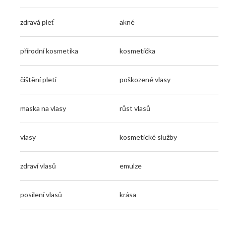
zdravá pleť
akné
přírodní kosmetika
kosmetička
čištění pleti
poškozené vlasy
maska na vlasy
růst vlasů
vlasy
kosmetické služby
zdraví vlasů
emulze
posílení vlasů
krása