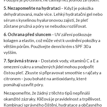
5. Nezapomeňte na hydrataci
– Když je pokožka
dehydratovaná, maže více. Lehký hydratační gel nebo
sérum s kyselinou hyaluronovou zajistí, že pleť
zůstane pružná a póry se nebudou rozšiřovat.
6. Ochrana před sluncem
– UV záření poškozuje
kolagen a elastin, což může vést k uvolnění pokožky a
větším pórům. Používejte denní krém s SPF 30 a
vyšším.
7. Správná strava
– Dostatek vody, vitamínů C a E a
omezení cukru a smažených jídel mohou podpořit
čistou pleť. Zkuste si připravovat smoothie s rajčaty a
citronem – jsou bohaté na antioxidanty, které
pomáhají uzavřít póry.
Nezapomeňte, že žádný z těchto tipů nepřináší
okamžité zázraky. Klíčová je pravidelnost a trpělivost.
Kombinací správného čištění, hydratace a občasného