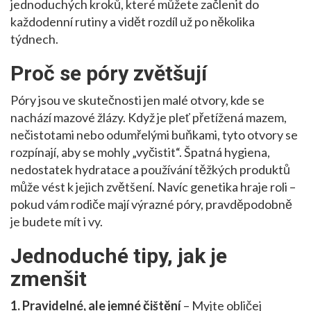
jednoduchých kroků, které můžete začlenit do
každodenní rutiny a vidět rozdíl už po několika
týdnech.
Proč se póry zvětšují
Póry jsou ve skutečnosti jen malé otvory, kde se
nachází mazové žlázy. Když je pleť přetížená mazem,
nečistotami nebo odumřelými buňkami, tyto otvory se
rozpínají, aby se mohly „vyčistit“. Špatná hygiena,
nedostatek hydratace a používání těžkých produktů
může vést k jejich zvětšení. Navíc genetika hraje roli –
pokud vám rodiče mají výrazné póry, pravděpodobně
je budete mít i vy.
Jednoduché tipy, jak je
zmenšit
1. Pravidelné, ale jemné čištění
– Myjte obličej