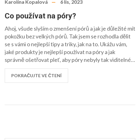
Karolína Kopalová
6 lis, 2023
Co používat na póry?
Ahoj, všude slyším o zmenšení pórů a jak je důležité mít
pokožku bez velkých pórů. Tak jsem se rozhodla dělit
se s vámi o nejlepší tipy a triky, jak na to. Ukážu vám,
jaké produkty je nejlepší používat na póry a jak
správně ošetřovat pleť, aby póry nebyly tak viditelné.
Přidejte se ke mně a pojdme do toho společně!
POKRAČUJTE VE ČTENÍ