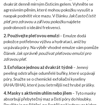
dvakrát denně mírným čisticím gelem. Vyhněte se
agresivním pěním, které mohou pokožku vysušit a
naopak podnítit více mazu. V článku
Jak často čistit
pleť pro zdravou a zářivou pokožku
najdete
podrobnosti o ideální frekvenci.
2. Používejte pleťovou emulzi
– Emulze dodá
pokožce potřebnou výživu a hydrataci, aniž by
ucpávala póry. Na výběr vhodné emulze vám pomůže
článek
Jak správně používat pleťovou emulzi pro
zdravou pleť
.
3. Exfoliace jednou až dvakrát týdně
– Jemný
peeling odstraňuje odumřelé buňky, které ucpávají
póry. Snažte se o chemické exfoliační kyseliny
(AHA/BHA), které jsou šetrnější než hrubé prášky.
4. Masky s aktivním uhlím nebo jílem
– Tyto masky
absorbují přebytečný maz a čistí póry do hloubky.
Použijte je po čištění, ne častěji než jednou za týden.