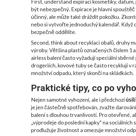
First, understand
expiraci kosmetiky
,
datum, 
být nebezpečný
. Expirace je hlavní spouště
účinný, ale může také dráždit pokožku. Zkontro
nebo si vytvořte jednoduchý kalendář. Když d
bezpečně oddělíte.
Second, think about
recyklaci obalů
,
druhy ma
výroby
. Většina plastů označených číslem 1 
airless balení často vyžadují speciální sběr
drogeriích, kovové tuby se často recyklují v
množství odpadu, který skončí na skládkách.
Praktické tipy, co po vy
Nejen samotné vyhození, ale i předchozí
úsil
je jen částečně spotřebován, zvažte darování
balení s dlouhou trvanlivostí. Pro otevřené, 
„výprodeje do poslední kapky“ na sociálních 
prodlužuje životnost a omezuje množství od