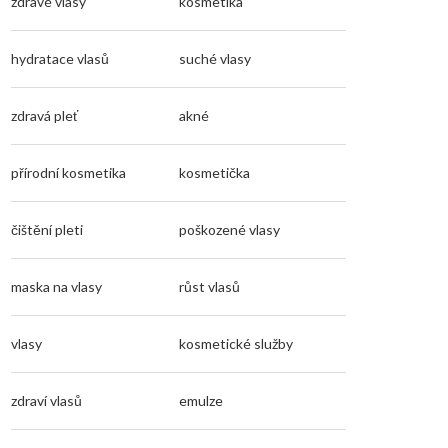
zdravé vlasy
kosmetika
hydratace vlasů
suché vlasy
zdravá pleť
akné
přírodní kosmetika
kosmetička
čištění pleti
poškozené vlasy
maska na vlasy
růst vlasů
vlasy
kosmetické služby
zdraví vlasů
emulze