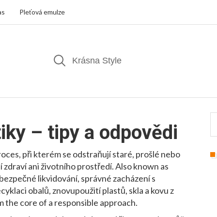
as
Pleťová emulze
iky
– tipy a odpovědi
roces, při kterém se odstraňují staré, prošlé nebo
zdraví ani životního prostředí
. Also known as
bezpečné likvidování
,
správné zacházení s
ecyklaci obalů
,
znovupoužití plastů, skla a kovu z
m the core of a responsible approach.