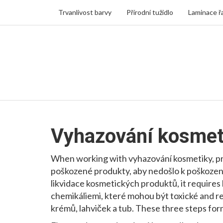
Trvanlivost barvy
Přírodní tužidlo
Laminace ř
Vyhazování kosmet
When working with
vyhazování kosmetiky
,
p
poškozené produkty, aby nedošlo k poškození 
likvidace kosmetických produktů
, it requires
chemikáliemi, které mohou být toxické
and
r
krémů, lahviček a tub
. These three steps for