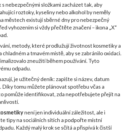
k s nebezpečnými složkami zacházet tak, aby
ahující roztoky, kyseliny nebo alkohol by neměly
a městech existují sběrné dny pro nebezpečný
řed vyhozením si vždy přečtěte značení – ikona „X“
pad.
vání
,
metody, které prodlužují životnost kosmetiky a
a chladném a tmavém místě, aby se zabránilo oxidaci.
imalizovalo zneužití během používání. Tyto
ovému odpadu.
hazují, je užitečný deník: zapište si název, datum
. Díky tomu můžete plánovat spotřebu včas a
o pomůže identifikovat, zda nepotřebujete přejít na
nlivostí.
kosmetiky
není jen individuální záležitost, ale i
te tipy na sociálních sítích a podpořte místní
du. Každý malý krok se sčítá a přispívá k čistší