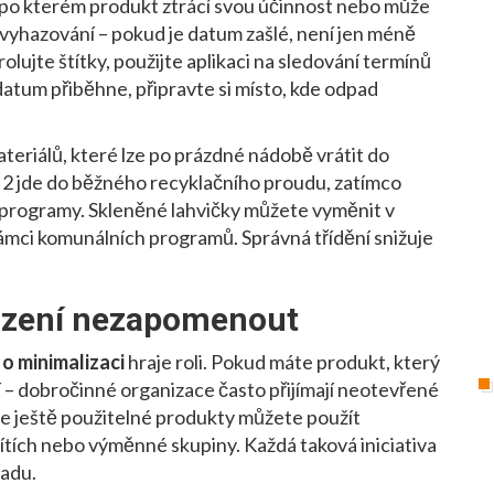
po kterém produkt ztrácí svou účinnost nebo může
č vyhazování – pokud je datum zašlé, není jen méně
lujte štítky, použijte aplikaci na sledování termínů
atum přiběhne, připravte si místo, kde odpad
teriálů, které lze po prázdné nádobě vrátit do
a 2 jde do běžného recyklačního proudu, zatímco
né programy. Skleněné lahvičky můžete vyměnit v
 rámci komunálních programů. Správná třídění snižuje
hození nezapomenout
í o minimalizaci
hraje roli. Pokud máte produkt, který
 – dobročinné organizace často přijímají neotevřené
ale ještě použitelné produkty můžete použít
sítích nebo výměnné skupiny. Každá taková iniciativa
padu.