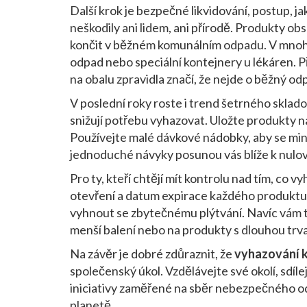
Další krok je
bezpečné likvidování
,
postup, ja
neškodily ani lidem, ani přírodě
. Produkty obs
končit v běžném komunálním odpadu. V mnoh
odpad nebo speciální kontejnery u lékáren. P
na obalu zpravidla značí, že nejde o běžný od
V poslední roky roste i trend
šetrného sklado
snižují potřebu vyhazovat
. Uložte produkty n
Používejte malé dávkové nádobky, aby se min
jednoduché návyky posunou vás blíže k nul
Pro ty, kteří chtějí mít kontrolu nad tím, co vy
otevření a datum expirace každého produktu
vyhnout se zbytečnému plýtvání. Navíc vám t
menší balení nebo na produkty s dlouhou trva
Na závěr je dobré zdůraznit, že
vyhazování 
společenský úkol. Vzdělávejte své okolí, sdílej
iniciativy zaměřené na sběr nebezpečného odpa
planetě.