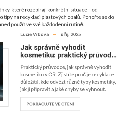
ky, které rozebírají konkrétní situace – od
 tipy na recyklaci plastových obalů. Ponořte se do
ihned použít ve své každodenní rutině.
Lucie Vrbová
6 říj, 2025
Jak správně vyhodit
kosmetiku: praktický průvodce
recyklací
Praktický průvodce, jak správně vyhodit
kosmetiku v ČR. Zjistíte proč je recyklace
důležitá, kde odvézt různé typy kosmetiky,
jak ji připravit a jaké chyby se vyhnout.
POKRAČUJTE VE ČTENÍ