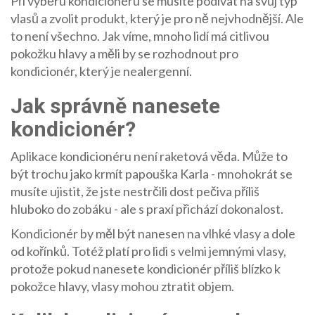
Při výběru kondicionéru se musíte podívat na svůj typ
vlasů a zvolit produkt, který je pro ně nejvhodnější. Ale
to není všechno. Jak víme, mnoho lidí má citlivou
pokožku hlavy a měli by se rozhodnout pro
kondicionér, který je nealergenní.
Jak správně nanesete
kondicionér?
Aplikace kondicionéru není raketová věda. Může to
být trochu jako krmít papouška Karla - mnohokrát se
musíte ujistit, že jste nestrčili dost pečiva příliš
hluboko do zobáku - ale s praxí přichází dokonalost.
Kondicionér by měl být nanesen na vlhké vlasy a dole
od kořínků. Totéž platí pro lidi s velmi jemnými vlasy,
protože pokud nanesete kondicionér příliš blízko k
pokožce hlavy, vlasy mohou ztratit objem.