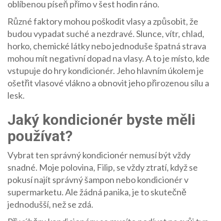
oblíbenou píseň přímo v šest hodin ráno.
Různé faktory mohou poškodit vlasy a způsobit, že
budou vypadat suché a nezdravé. Slunce, vítr, chlad,
horko, chemické látky nebo jednoduše špatná strava
mohou mít negativní dopad na vlasy. A to je místo, kde
vstupuje do hry kondicionér. Jeho hlavním úkolem je
ošetřit vlasové vlákno a obnovit jeho přirozenou sílu a
lesk.
Jaký kondicionér byste měli
používat?
Vybrat ten správný kondicionér nemusí být vždy
snadné. Moje polovina, Filip, se vždy ztratí, když se
pokusí najít správný šampon nebo kondicionér v
supermarketu. Ale žádná panika, je to skutečně
jednodušší, než se zdá.