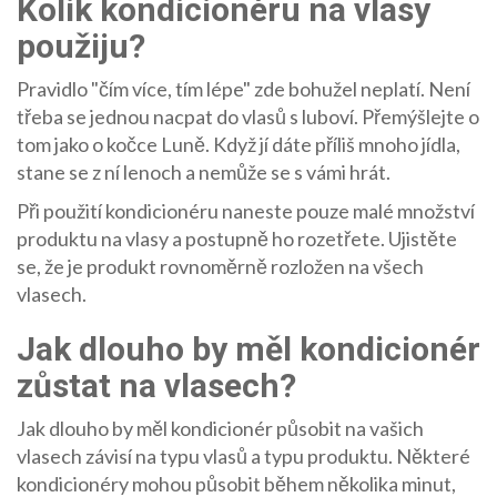
Kolik kondicionéru na vlasy
použiju?
Pravidlo "čím více, tím lépe" zde bohužel neplatí. Není
třeba se jednou nacpat do vlasů s luboví. Přemýšlejte o
tom jako o kočce Luně. Když jí dáte příliš mnoho jídla,
stane se z ní lenoch a nemůže se s vámi hrát.
Při použití kondicionéru naneste pouze malé množství
produktu na vlasy a postupně ho rozetřete. Ujistěte
se, že je produkt rovnoměrně rozložen na všech
vlasech.
Jak dlouho by měl kondicionér
zůstat na vlasech?
Jak dlouho by měl kondicionér působit na vašich
vlasech závisí na typu vlasů a typu produktu. Některé
kondicionéry mohou působit během několika minut,