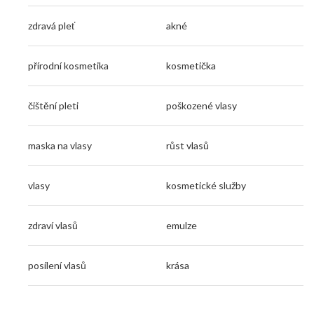
zdravá pleť
akné
přírodní kosmetika
kosmetička
čištění pleti
poškozené vlasy
maska na vlasy
růst vlasů
vlasy
kosmetické služby
zdraví vlasů
emulze
posílení vlasů
krása