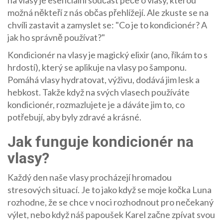
na vlasy je esenciální součást péče o vlasy, kterou
možná někteří z nás občas přehlížejí. Ale zkuste se na
chvíli zastavit a zamyslet se: "Co je to kondicionér? A
jak ho správně používat?"
Kondicionér na vlasy je magický elixir (ano, říkám to s
hrdostí), který se aplikuje na vlasy po šamponu.
Pomáhá vlasy hydratovat, výživu, dodává jim lesk a
hebkost. Takže když na svých vlasech používáte
kondicionér, rozmazlujete je a dáváte jim to, co
potřebují, aby byly zdravé a krásné.
Jak funguje kondicionér na
vlasy?
Každý den naše vlasy procházejí hromadou
stresových situací. Je to jako když se moje kočka Luna
rozhodne, že se chce v noci rozhodnout pro nečekaný
výlet, nebo když náš papoušek Karel začne zpívat svou