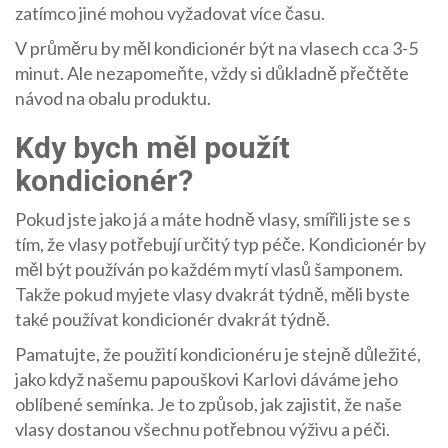
zatímco jiné mohou vyžadovat více času.
V průměru by měl kondicionér být na vlasech cca 3-5
minut. Ale nezapomeňte, vždy si důkladně přečtěte
návod na obalu produktu.
Kdy bych měl použít
kondicionér?
Pokud jste jako já a máte hodně vlasy, smířili jste se s
tím, že vlasy potřebují určitý typ péče. Kondicionér by
měl být používán po každém mytí vlasů šamponem.
Takže pokud myjete vlasy dvakrát týdně, měli byste
také používat kondicionér dvakrát týdně.
Pamatujte, že použití kondicionéru je stejně důležité,
jako když našemu papouškovi Karlovi dáváme jeho
oblíbené semínka. Je to způsob, jak zajistit, že naše
vlasy dostanou všechnu potřebnou výživu a péči.