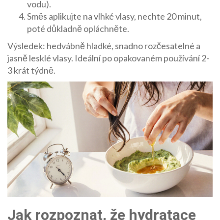
vodu).
Směs aplikujte na vlhké vlasy, nechte 20 minut,
poté důkladně opláchněte.
Výsledek: hedvábně hladké, snadno rozčesatelné a
jasně lesklé vlasy. Ideální po opakovaném používání 2-
3 krát týdně.
Jak rozpoznat, že hydratace