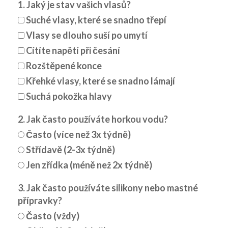
1. Jaký je stav vašich vlasů?
Suché vlasy, které se snadno třepí
Vlasy se dlouho suší po umytí
Cítíte napětí při česání
Rozštěpené konce
Křehké vlasy, které se snadno lámají
Suchá pokožka hlavy
2. Jak často používáte horkou vodu?
Často (více než 3x týdně)
Střídavě (2-3x týdně)
Jen zřídka (méně než 2x týdně)
3. Jak často používáte silikony nebo mastné
přípravky?
Často (vždy)