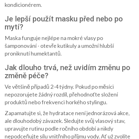
kondicionérem.
Je lepší použít masku před nebo po
mytí?
Maska funguje nejlépe na mokré vlasy po
šamponování - otevře kutikuly a umožní hlubší
proniknutí humektantů.
Jak dlouho trvá, než uvidím změnu po
změně péče?
Ve většině případů 2-4 týdny. Pokud po měsíci
nepozorujete žádný rozdíl, přehodnoťte složení
produktů nebo frekvenci horkého stylingu.
Zapamatujte si, že hydratace není jednorázová akce,
ale dlouhodobý závazek. Sledujte svůj vlasový stav,
upravujte rutinu podle ročního období a nikdy
nepodceňujte sílu vnitřního příjmu vody. Ať už zvolíte