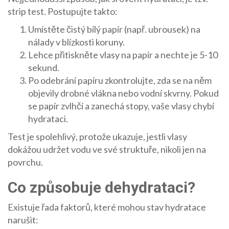
strip test. Postupujte takto:
Umístěte čistý bílý papír (např. ubrousek) na
nálady v blízkosti koruny.
Lehce přitiskněte vlasy na papír a nechte je 5-10
sekund.
Po odebrání papíru zkontrolujte, zda se na něm
objevily drobné vlákna nebo vodní skvrny. Pokud
se papír zvlhčí a zanechá stopy, vaše vlasy chybí
hydrataci.
Test je spolehlivý, protože ukazuje, jestli vlasy
dokážou udržet vodu ve své struktuře, nikoli jen na
povrchu.
Co způsobuje dehydrataci?
Existuje řada faktorů, které mohou stav hydratace
narušit: