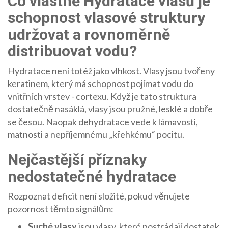
Co vlastně
Hydratace vlasů
je
schopnost vlasové struktury
udržovat a rovnoměrně
distribuovat vodu
?
Hydratace není totéž jako vlhkost. Vlasy jsou tvořeny
keratinem, který má schopnost pojímat vodu do
vnitřních vrstev - cortexu. Když je tato struktura
dostatečně nasáklá, vlasy jsou pružné, lesklé a dobře
se česou. Naopak dehydratace vede k lámavosti,
matnosti a nepříjemnému „křehkému“ pocitu.
Nejčastější příznaky
nedostatečné hydratace
Rozpoznat deficit není složité, pokud věnujete
pozornost těmto signálům:
Suché vlasy
jsou vlasy, které postrádají dostatek