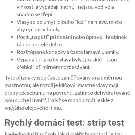
vlhkosti a vypadají matně
- nejsou vodivé a
snadno se třepí.
Vlasy se po umytí dlouho "leží" na hlavě, místo
aby rychle schnuly.
Pocit „napětí" při česání nebo úpravě - hřebínek
táhne po celé délce.
Rozštěpené konečky a časté lámavé úlomky.
Vypadá to, jako by vlasy byly „prasklé" - jsou
křehké i při mírném rozčesávání.
Tyto příznaky jsou často zaměňovány s nadměrnou
mastnotou, ale rozdíl je klíčový: mastné vlasy mají
přebytek sebumu na povrchu, zatímco dehydratované
jsou suché i uvnitř, i když se mohou zdát lesklé z
vnějšího olejového filmu.
Rychlý domácí test: strip test
Nejjednodušší způsob, jak si ověřit hydrataci, je tzv.