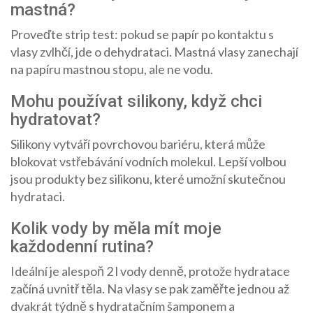
mastná?
Proveďte strip test: pokud se papír po kontaktu s
vlasy zvlhčí, jde o dehydrataci. Mastná vlasy zanechají
na papíru mastnou stopu, ale ne vodu.
Mohu používat silikony, když chci
hydratovat?
Silikony vytváří povrchovou bariéru, která může
blokovat vstřebávání vodních molekul. Lepší volbou
jsou produkty bez silikonu, které umožní skutečnou
hydrataci.
Kolik vody by měla mít moje
každodenní rutina?
Ideální je alespoň 2 l vody denně, protože hydratace
začíná uvnitř těla. Na vlasy se pak zaměřte jednou až
dvakrát týdně s hydratačním šamponem a