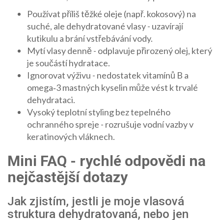
Používat příliš těžké oleje (např. kokosový) na
suché, ale dehydratované vlasy - uzavírají
kutikulu a brání vstřebávání vody.
Mytí vlasy denně - odplavuje přirozený olej, který
je součástí hydratace.
Ignorovat výživu - nedostatek vitamínů B a
omega‑3 mastných kyselin může vést k trvalé
dehydrataci.
Vysoký teplotní styling bez tepelného
ochranného spreje - rozrušuje vodní vazby v
keratinových vláknech.
Mini FAQ - rychlé odpovědi na
nejčastější dotazy
Jak zjistím, jestli je moje vlasová
struktura dehydratovaná, nebo jen