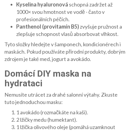
Kyselina hyaluronová
schopná zadržet až
1000× svou hmotnost ve vodě
- často v
profesionálních péčích.
Panthenol (provitamín B5)
zvyšuje pružnost a
zlepšuje schopnost vlasů absorbovat vlhkost
.
Tyto složky hledejte v šamponech, kondicionérech i
maskách. Pokud používáte přírodní produkty, dobrým
zdrojem je také med, jogurt a avokádo.
Domácí DIY maska na
hydrataci
Nemusíte utrácet za drahé salonní výtahy. Zkuste
tuto jednoduchou masku:
1 avokádo (rozmačkáte na kaši).
2 lžičky medu (humektant).
1 lžička olivového oleje (pomáhá uzamknout