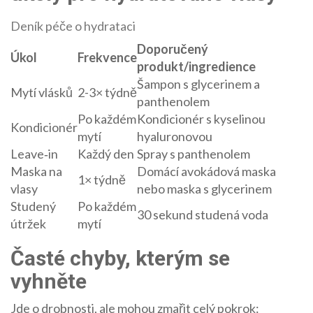
Deník péče o hydrataci
Doporučený
Úkol
Frekvence
produkt/ingredience
Šampon s glycerinem a
Mytí vlásků
2-3× týdně
panthenolem
Po každém
Kondicionér s kyselinou
Kondicionér
mytí
hyaluronovou
Leave‑in
Každý den
Spray s panthenolem
Maska na
Domácí avokádová maska
1× týdně
vlasy
nebo maska s glycerinem
Studený
Po každém
30 sekund studená voda
útržek
mytí
Časté chyby, kterým se
vyhněte
Jde o drobnosti, ale mohou zmařit celý pokrok: