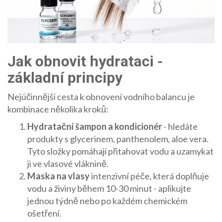
Jak obnovit hydrataci -
základní principy
Nejúčinnější cesta k obnovení vodního balancu je
kombinace několika kroků:
Hydratační šampon a kondicionér
- hledáte
produkty s glycerinem, panthenolem, aloe vera.
Tyto složky pomáhají přitahovat vodu a uzamykat
ji ve vlasové vláknině.
Maska na vlasy
intenzivní péče, která doplňuje
vodu a živiny během 10-30 minut
- aplikujte
jednou týdně nebo po každém chemickém
ošetření.