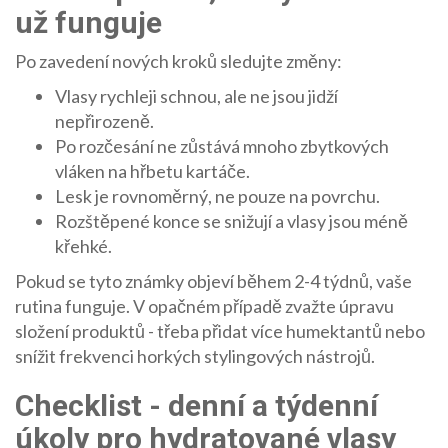
už funguje
Po zavedení nových kroků sledujte změny:
Vlasy rychleji schnou, ale ne jsou ji­dží
nepřirozeně.
Po rozčesání ne zůstává mnoho zbytkových
vláken na hřbetu kartáče.
Lesk je rovnoměrný, ne pouze na povrchu.
Rozštěpené konce se snižují a vlasy jsou méně
křehké.
Pokud se tyto známky objeví během 2-4 týdnů, vaše
rutina funguje. V opačném případě zvažte úpravu
složení produktů - třeba přidat více humektantů nebo
snížit frekvenci horkých stylingových nástrojů.
Checklist - denní a týdenní
úkoly pro hydratované vlasy