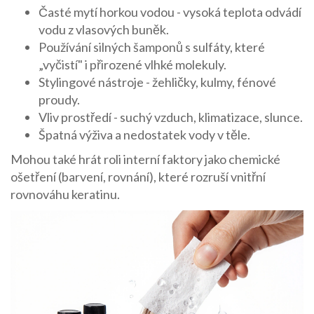
Časté mytí horkou vodou - vysoká teplota odvádí
vodu z vlasových buněk.
Používání silných šamponů s sulfáty, které
„vyčistí" i přirozené vlhké molekuly.
Stylingové nástroje - žehličky, kulmy, fénové
proudy.
Vliv prostředí - suchý vzduch, klimatizace, slunce.
Špatná výživa a nedostatek vody v těle.
Mohou také hrát roli interní faktory jako chemické
ošetření (barvení, rovnání), které rozruší vnitřní
rovnováhu keratinu.