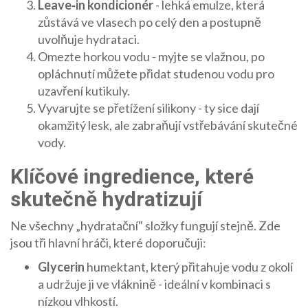
Leave‑in kondicionér
- lehká emulze, která
zůstává ve vlasech po celý den a postupně
uvolňuje hydrataci.
Omezte horkou vodu - myjte se vlažnou, po
opláchnutí můžete přidat studenou vodu pro
uzavření kutikuly.
Vyvarujte se přetížení silikony - ty sice dají
okamžitý lesk, ale zabraňují vstřebávání skutečné
vody.
Klíčové ingredience, které
skutečně hydratizují
Ne všechny „hydratační" složky fungují stejně. Zde
jsou tři hlavní hráči, které doporučuji:
Glycerin
humektant, který přitahuje vodu z okolí
a udržuje ji ve vláknině
- ideální v kombinaci s
nízkou vlhkostí.