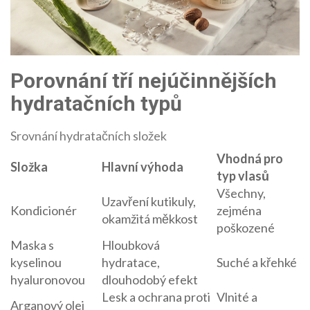
Porovnání tří nejúčinnějších
hydratačních typů
Srovnání hydratačních složek
Vhodná pro
Složka
Hlavní výhoda
typ vlasů
Všechny,
Uzavření kutikuly,
Kondicionér
zejména
okamžitá měkkost
poškozené
Maska s
Hloubková
kyselinou
hydratace,
Suché a křehké
hyaluronovou
dlouhodobý efekt
Lesk a ochrana proti
Vlnité a
Arganový olej