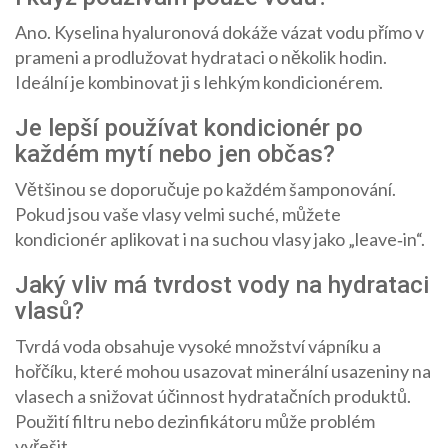
Ano. Kyselina hyaluronová dokáže vázat vodu přímo v
prameni a prodlužovat hydrataci o několik hodin.
Ideální je kombinovat ji s lehkým kondicionérem.
Je lepší používat kondicionér po
každém mytí nebo jen občas?
Většinou se doporučuje po každém šamponování.
Pokud jsou vaše vlasy velmi suché, můžete
kondicionér aplikovat i na suchou vlasy jako „leave‑in“.
Jaký vliv má tvrdost vody na hydrataci
vlasů?
Tvrdá voda obsahuje vysoké množství vápníku a
hořčíku, které mohou usazovat minerální usazeniny na
vlasech a snižovat účinnost hydratačních produktů.
Použití filtru nebo dezinfikátoru může problém
vyřešit.