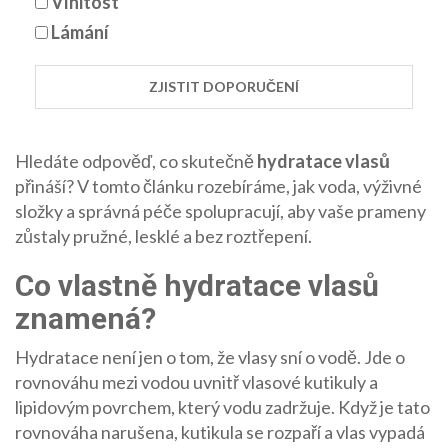
Vlnitost
Lámání
ZJISTIT DOPORUČENÍ
Hledáte odpověď, co skutečně
hydratace vlasů
přináší? V tomto článku rozebíráme, jak voda, výživné
složky a správná péče spolupracují, aby vaše prameny
zůstaly pružné, lesklé a bez roztřepení.
Co vlastně hydratace vlasů
znamená?
Hydratace není jen o tom, že vlasy sní o vodě. Jde o
rovnováhu mezi vodou uvnitř vlasové kutikuly a
lipidovým povrchem, který vodu zadržuje. Když je tato
rovnováha narušena, kutikula se rozpaří a vlas vypadá