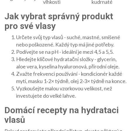
vlhkosti
kudrnaté
Jak vybrat správný produkt
pro své vlasy
Určete svůj typ vlasů - suché, mastné, smíšené
nebo poškozené. Každý typ má jiné potřeby.
Podívejte se na pH - ideální je mezi 4,5 a 5,5.
Hledejte klíčové hydratační složky - glycerin,
aloe vera, kyselina hyaluronová, přírodní oleje.
Zvažte frekvenci používání - kondicionér každé
mytí, masku 1‑2× týdně, olej 2‑3× týdně na konce.
Vyzkoušejte malou vzorkovou velikost, než
investujete do velké lahve.
Domácí recepty na hydrataci
vlasů