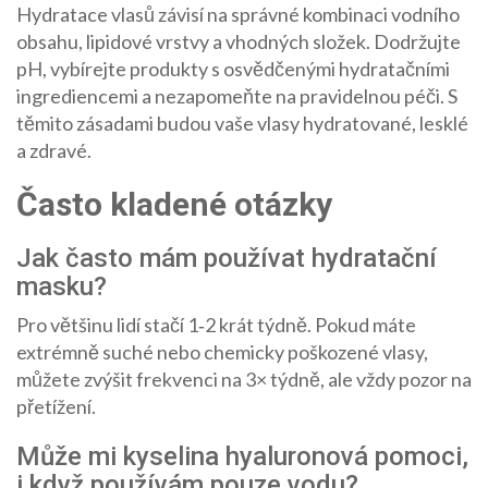
Hydratace vlasů závisí na správné kombinaci vodního
obsahu, lipidové vrstvy a vhodných složek. Dodržujte
pH, vybírejte produkty s osvědčenými hydratačními
ingrediencemi a nezapomeňte na pravidelnou péči. S
těmito zásadami budou vaše vlasy hydratované, lesklé
a zdravé.
Často kladené otázky
Jak často mám používat hydratační
masku?
Pro většinu lidí stačí 1‑2 krát týdně. Pokud máte
extrémně suché nebo chemicky poškozené vlasy,
můžete zvýšit frekvenci na 3× týdně, ale vždy pozor na
přetížení.
Může mi kyselina hyaluronová pomoci,
i když používám pouze vodu?