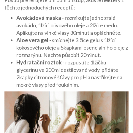
Pokud preferujete přírodní přístup, zkuste některý z
těchto jednoduchých receptů:
Avokádová maska
- rozmixujte jedno zralé
avokádo, 1lžíci olivového oleje a 2lžíce medu.
Aplikujte na vlhké vlasy 30minut a opláchněte.
Aloe vera gel
- smíchejte 3lžíce gelu s 1lžící
kokosového oleje a 5kapkami esenciálního oleje z
rozmarýnu. Nechte působit 20minut.
Hydratační roztok
- rozpustíte 1lžičku
glycerinu ve 200ml destilované vody, přidáte
2kapky citronové šťávy pro pH a nastříkejte na
mokré vlasy před foukáním.