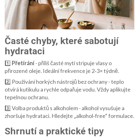
Časté chyby, které sabotují
hydrataci
1️⃣
Přetírání
- příliš časté mytí stripuje vlasy o
přirozené oleje. Ideální frekvence je 2‑3× týdně.
2️⃣ Používání horkých nástrojů bez ochrany - teplo
otvírá kutikulu a rychle odpařuje vodu. Vždy aplikujte
tepelnou ochranu.
3️⃣ Volba produktů s alkoholem - alkohol vysušuje a
zhoršuje hydrataci. Hledejte „alkohol‑free“ formulace.
Shrnutí a praktické tipy