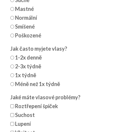
Suché
Mastné
Normální
Smíšené
Poškozené
Jak často myjete vlasy?
1-2x denně
2-3x týdně
1x týdně
Méně než 1x týdně
Jaké máte vlasové problémy?
Roztřepení špiček
Suchost
Lupení