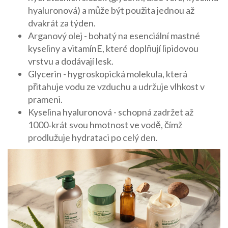
hyaluronová) a může být použita jednou až
dvakrát za týden.
Arganový olej
- bohatý na esenciální mastné
kyseliny a vitamínE, které doplňují lipidovou
vrstvu a dodávají lesk.
Glycerin - hygroskopická molekula, která
přitahuje vodu ze vzduchu a udržuje vlhkost v
prameni.
Kyselina hyaluronová - schopná zadržet až
1000‑krát svou hmotnost ve vodě, čímž
prodlužuje hydrataci po celý den.