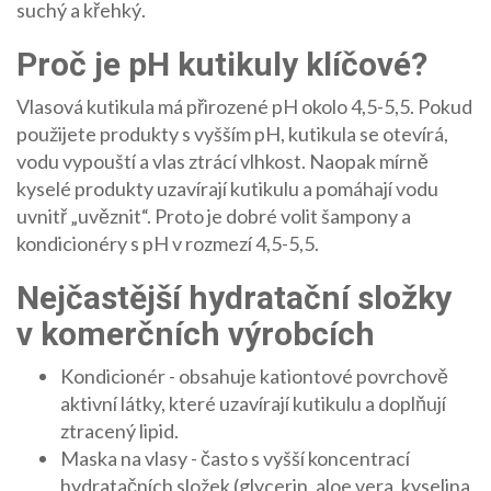
suchý a křehký.
Proč je pH kutikuly klíčové?
Vlasová kutikula má přirozené pH okolo 4,5-5,5. Pokud
použijete produkty s vyšším pH, kutikula se otevírá,
vodu vypouští a vlas ztrácí vlhkost. Naopak mírně
kyselé produkty uzavírají kutikulu a pomáhají vodu
uvnitř „uvěznit“. Proto je dobré volit šampony a
kondicionéry s pH v rozmezí 4,5-5,5.
Nejčastější hydratační složky
v komerčních výrobcích
Kondicionér
- obsahuje kationtové povrchově
aktivní látky, které uzavírají kutikulu a doplňují
ztracený lipid.
Maska na vlasy
- často s vyšší koncentrací
hydratačních složek (glycerin, aloe vera, kyselina