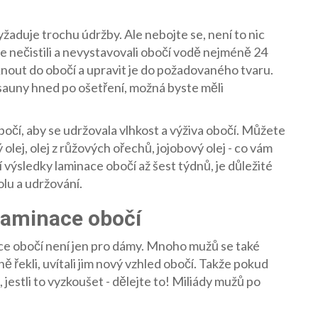
yžaduje trochu údržby. Ale nebojte se, není to nic
te nečistili a nevystavovali obočí vodě nejméně 24
out do obočí a upravit je do požadovaného tvaru.
 sauny hned po ošetření, možná byste měli
očí, aby se udržovala vlhkost a výživa obočí. Můžete
ý olej, olej z růžových ořechů, jojobový olej - co vám
 výsledky laminace obočí až šest týdnů, je důležité
lu a udržování.
 laminace obočí
nace obočí není jen pro dámy. Mnoho mužů se také
 řekli, uvítali jim nový vzhled obočí. Takže pokud
 jestli to vyzkoušet - dělejte to! Miliády mužů po