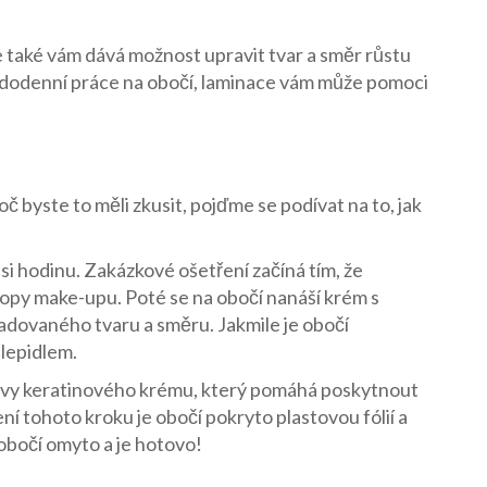
le také vám dává možnost upravit tvar a směr růstu
ždodenní práce na obočí, laminace vám může pomoci
roč byste to měli zkusit, pojďme se podívat na to, jak
si hodinu. Zakázkové ošetření začíná tím, že
stopy make-upu. Poté se na obočí nanáší krém s
adovaného tvaru a směru. Jakmile je obočí
 lepidlem.
rstvy keratinového krému, který pomáhá poskytnout
í tohoto kroku je obočí pokryto plastovou fólií a
obočí omyto a je hotovo!