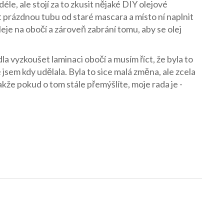
éle, ale stojí za to zkusit nějaké DIY olejové
t prázdnou tubu od staré mascara a místo ní naplnit
eje na obočí a zároveň zabrání tomu, aby se olej
la vyzkoušet laminaci obočí a musím říct, že byla to
 jsem kdy udělala. Byla to sice malá změna, ale zcela
Takže pokud o tom stále přemýšlíte, moje rada je -