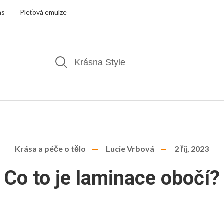
as
Pleťová emulze
Krása a péče o tělo
Lucie Vrbová
2 říj, 2023
Co to je laminace obočí?