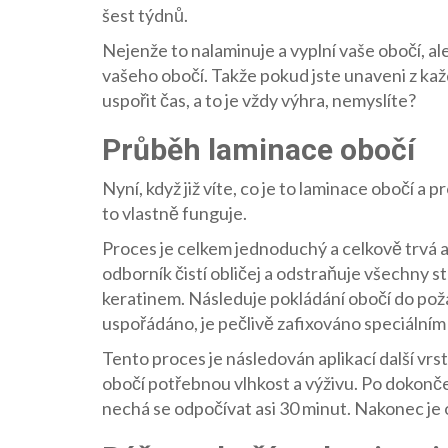
šest týdnů.
Nejenže to nalaminuje a vyplní vaše obočí, a
vašeho obočí. Takže pokud jste unaveni z ka
uspořit čas, a to je vždy výhra, nemyslíte?
Průběh laminace obočí
Nyní, když již víte, co je to laminace obočí a p
to vlastně funguje.
Proces je celkem jednoduchý a celkově trvá a
odborník čistí obličej a odstraňuje všechny 
keratinem. Následuje pokládání obočí do pož
uspořádáno, je pečlivě zafixováno speciálním
Tento proces je následován aplikací další v
obočí potřebnou vlhkost a výživu. Po dokončen
nechá se odpočívat asi 30 minut. Nakonec je 