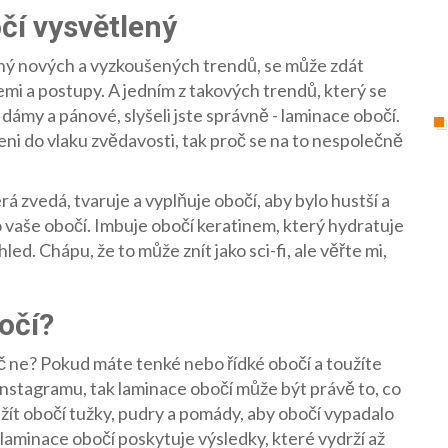
čí vysvětlený
lný nových a vyzkoušených trendů, se může zdát
mi a postupy. A jedním z takových trendů, který se
 dámy a pánové, slyšeli jste správně - laminace obočí.
jeni do vlaku zvědavosti, tak proč se na to nespolečně
á zvedá, tvaruje a vyplňuje obočí, aby bylo hustší a
ro vaše obočí. Imbuje obočí keratinem, který hydratuje
led. Chápu, že to může znít jako sci-fi, ale věřte mi,
očí?
č ne? Pokud máte tenké nebo řídké obočí a toužíte
Instagramu, tak laminace obočí může být právě to, co
užít obočí tužky, pudry a pomády, aby obočí vypadalo
, laminace obočí poskytuje výsledky, které vydrží až