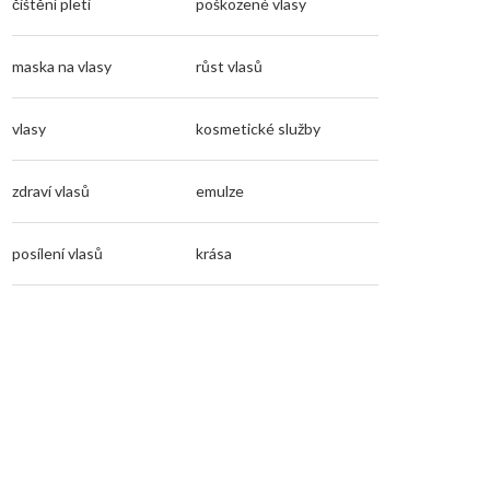
čištění pleti
poškozené vlasy
maska na vlasy
růst vlasů
vlasy
kosmetické služby
zdraví vlasů
emulze
posílení vlasů
krása