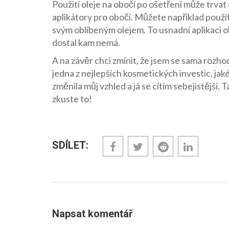
Použití oleje na obočí po ošetření může trvat d
aplikátory pro obočí. Můžete například použí
svým oblíbeným olejem. To usnadní aplikaci ol
dostal kam nemá.
A na závěr chci zmínit, že jsem se sama rozhod
jedna z nejlepších kosmetických investic, jaké
změnila můj vzhled a já se cítím sebejistější. 
zkuste to!
SDÍLET:
Napsat komentář