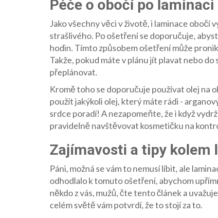
Péče o obočí po laminaci
Jako všechny věci v životě, i laminace obočí v
strašlivého. Po ošetření se doporučuje, abys
hodin. Tímto způsobem ošetření může pronikn
Takže, pokud máte v plánu jít plavat nebo do
přeplánovat.
Kromě toho se doporučuje používat olej na ob
použít jakýkoli olej, který máte rádi - arganov
srdce poradí! A nezapomeňte, že i když vydrží
pravidelně navštěvovat kosmetičku na kontro
Zajímavosti a tipy kolem
Páni, možná se vám to nemusí líbit, ale lami
odhodlalo k tomuto ošetření, abychom upřímně
někdo z vás, mužů, čte tento článek a uvažuje,
celém světě vám potvrdí, že to stojí za to.