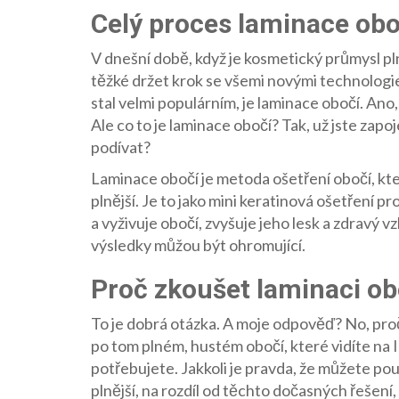
Celý proces laminace obo
V dnešní době, když je kosmetický průmysl p
těžké držet krok se všemi novými technologie
stal velmi populárním, je laminace obočí. Ano,
Ale co to je laminace obočí? Tak, už jste zapo
podívat?
Laminace obočí je metoda ošetření obočí, kter
plnější. Je to jako mini keratinová ošetření p
a vyživuje obočí, zvyšuje jeho lesk a zdravý vzh
výsledky můžou být ohromující.
Proč zkoušet laminaci ob
To je dobrá otázka. A moje odpověď? No, pro
po tom plném, hustém obočí, které vidíte na 
potřebujete. Jakkoli je pravda, že můžete po
plnější, na rozdíl od těchto dočasných řešení