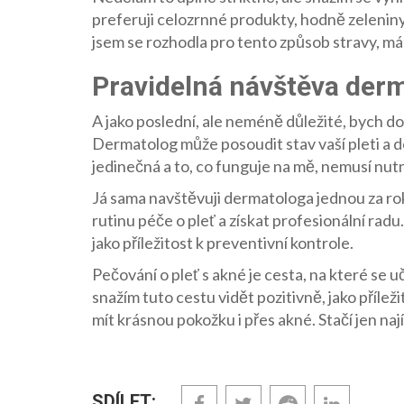
preferuji celozrnné produkty, hodně zeleniny 
jsem se rozhodla pro tento způsob stravy, m
Pravidelná návštěva der
A jako poslední, ale neméně důležité, bych 
Dermatolog může posoudit stav vaší pleti a d
jedinečná a to, co funguje na mě, nemusí nut
Já sama navštěvuji dermatologa jednou za rok
rutinu péče o pleť a získat profesionální rad
jako příležitost k preventivní kontrole.
Pečování o pleť s akné je cesta, na které se uč
snažím tuto cestu vidět pozitivně, jako přílež
mít krásnou pokožku i přes akné. Stačí jen nají
SDÍLET: