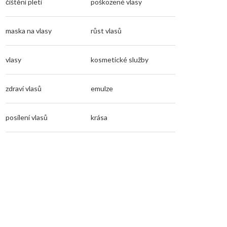
čištění pleti
poškozené vlasy
maska na vlasy
růst vlasů
vlasy
kosmetické služby
zdraví vlasů
emulze
posílení vlasů
krása