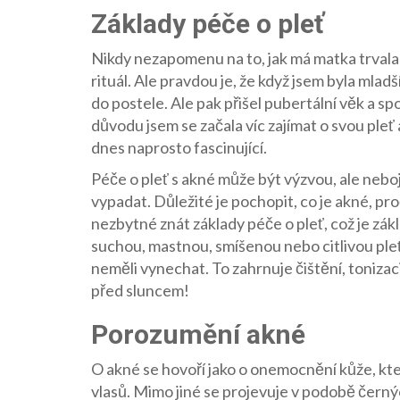
Základy péče o pleť
Nikdy nezapomenu na to, jak má matka trvala 
rituál. Ale pravdou je, že když jsem byla mlad
do postele. Ale pak přišel pubertální věk a s
důvodu jsem se začala víc zajímat o svou pleť 
dnes naprosto fascinující.
Péče o pleť s akné může být výzvou, ale nebojt
vypadat. Důležité je pochopit, co je akné, pr
nezbytné znát základy péče o pleť, což je zá
suchou, mastnou, smíšenou nebo citlivou pleť,
neměli vynechat. To zahrnuje čištění, toniza
před sluncem!
Porozumění akné
O akné se hovoří jako o onemocnění kůže, kt
vlasů. Mimo jiné se projevuje v podobě černýc