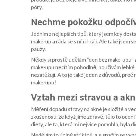
póry.
Nechme pokožku odpočí
Jedním z nejlepších tipů, který jsem kdy dost
make-up a ráda se s ním hraji. Ale také jsem 
pauzy.
Někdy si prostě udělám "den bez make-upu" a
make-upu necítím pohodlně, používám lehké 
nezatěžují. A to je také jeden z důvodů, proč
make-upu!
Vztah mezi stravou a akn
Měření dopadu stravy na akné je složité a 
zkušenosti, že když jíme zdravě, tělo to ocení 
diety, ale ta, která mi nejvíce pomohla, byla 
Nedělám to úplně striktně, ale snažím se vyh