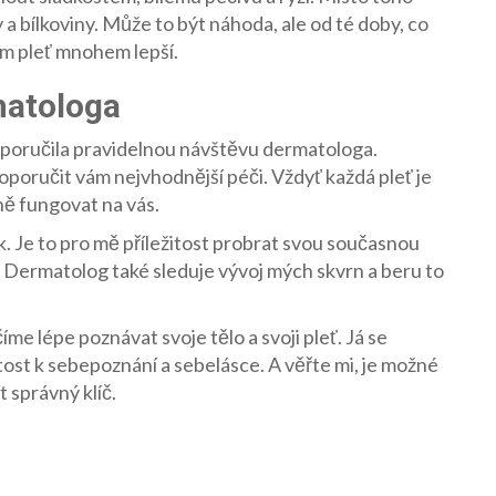
a bílkoviny. Může to být náhoda, ale od té doby, co
ám pleť mnohem lepší.
matologa
doporučila pravidelnou návštěvu dermatologa.
oporučit vám nejvhodnější péči. Vždyť každá pleť je
ně fungovat na vás.
. Je to pro mě příležitost probrat svou současnou
u. Dermatolog také sleduje vývoj mých skvrn a beru to
íme lépe poznávat svoje tělo a svoji pleť. Já se
itost k sebepoznání a sebelásce. A věřte mi, je možné
t správný klíč.