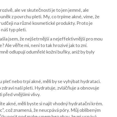
hrozivě, ale ve skutečnosti je to jen jemné, ale
něk z povrchu pleti. My, co trpíme akné, víme, že
prudčeji na různé kosmetické produkty. Proto je
náš typ pleti.
la jsem, že nejšetrnější a nejeffektivnější pro mou
? Ale věřte mi, není to tak hrozivé jak to zní.
mně odlupují odumřelé kožní buňky, aniž by byly
 pleť nebo trpí akné, měli by se vyhýbat hydrataci.
 zdraví naší pleti. Hydratuje, zvláčňuje a obnovuje
i před vnějšími vlivy.
te akné, měli byste si najít vhodný hydratační krém.
c", což znamená, že neucpává póry. Můj oblíbeným
 můžu nosit pod make-upem bez obav, že mi ucpává