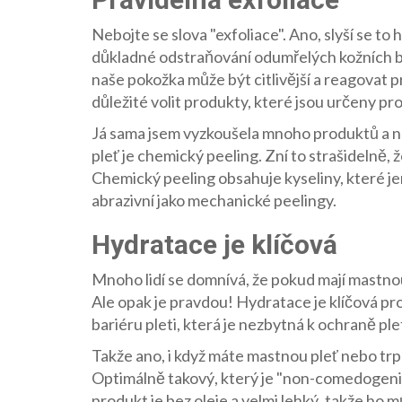
Nebojte se slova "exfoliace". Ano, slyší se to 
důkladné odstraňování odumřelých kožních bu
naše pokožka může být citlivější a reagovat 
důležité volit produkty, které jsou určeny pro 
Já sama jsem vyzkoušela mnoho produktů a naš
pleť je chemický peeling. Zní to strašidelně, že
Chemický peeling obsahuje kyseliny, které je
abrazivní jako mechanické peelingy.
Hydratace je klíčová
Mnoho lidí se domnívá, že pokud mají mastnou
Ale opak je pravdou! Hydratace je klíčová pro
bariéru pleti, která je nezbytná k ochraně plet
Takže ano, i když máte mastnou pleť nebo trpí
Optimálně takový, který je "non-comedogeni
produkt je bez oleje a velmi lehký, takže ho