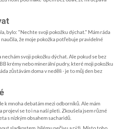
vat
ala, bylo: "Nechte svoji pokožku dýchat." Mám ráda
se naučila, že moje pokožka potřebuje pravidelné
 nechám svoji pokožku dýchat. Ale pokud se bez
BB krémy nebo minerální pudry, které moji pokožku
 ráda zůstávám doma v neděli - je to můj den bez
é
vede k mnoha debatám mezi odborníků. Ale mám
a projeví se to i na naší pleti. Zkoušela jsem různé
dieta s nízkým obsahem sacharidů.
nout sladkostem, bílému pečivu a rýži. Místo toho