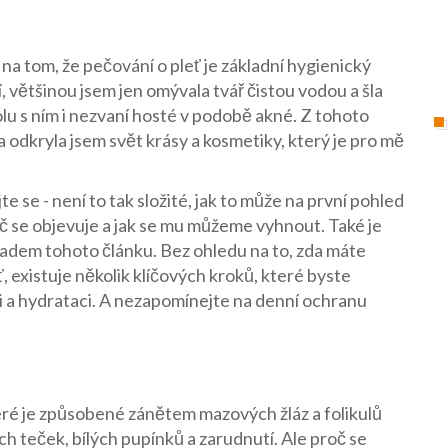
na tom, že pečování o pleť je základní hygienický
ší, většinou jsem jen omývala tvář čistou vodou a šla
polu s ním i nezvaní hosté v podobě akné. Z tohoto
a odkryla jsem svět krásy a kosmetiky, který je pro mě
e se - není to tak složité, jak to může na první pohled
oč se objevuje a jak se mu můžeme vyhnout. Také je
kladem tohoto článku. Bez ohledu na to, zda máte
 existuje několik klíčových kroků, které byste
ci a hydrataci. A nezapomínejte na denní ochranu
eré je způsobené zánětem mazových žláz a folikulů
h teček, bílých pupínků a zarudnutí. Ale proč se