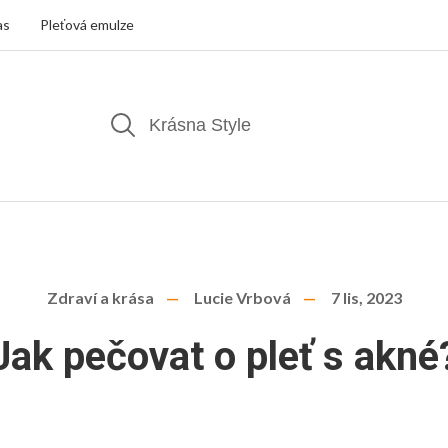
as
Pleťová emulze
Zdraví a krása
Lucie Vrbová
7 lis, 2023
Jak pečovat o pleť s akné