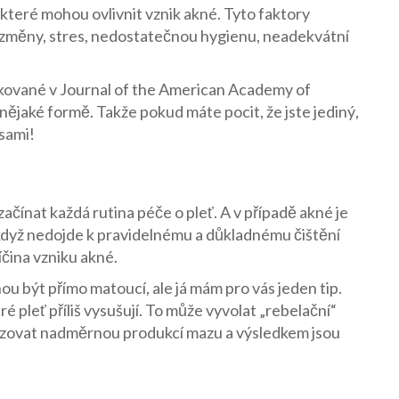
 které mohou ovlivnit vznik akné. Tyto faktory
 změny, stres, nedostatečnou hygienu, neadekvátní
likované v Journal of the American Academy of
nějaké formě. Takže pokud máte pocit, že jste jediný,
 sami!
 začínat každá rutina péče o pleť. A v případě akné je
když nedojde k pravidelnému a důkladnému čištění
říčina vzniku akné.
u být přímo matoucí, ale já mám pro vás jeden tip.
 pleť příliš vysušují. To může vyvolat „rebelační“
enzovat nadměrnou produkcí mazu a výsledkem jsou