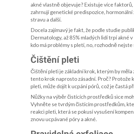
akné vlastně objevuje? Existuje více faktorů,
zahrnují genetické predispozice, hormonální
stravu a další.
Docela zajímavý je fakt, že podle studie pub
Dermatology, až 85% mladých lidí trpí akné v 
kdo má problémy s pletí, no, rozhodně nejste
Čištění pleti
Čištění pleti je základní krok, kterým by měla
tento krok naprosto zásadní. Proč? Protože 
pleti, může dojít k ucpání pórů, což je častá p
Nůžky na výběr čistících prostředků sice moho
Vyhněte se tvrdým čistícím prostředkům, které
reakci pleti, která se pokusí vysušení komp
znovu ucpávané póry a akné.
Pravidelná exfoliace