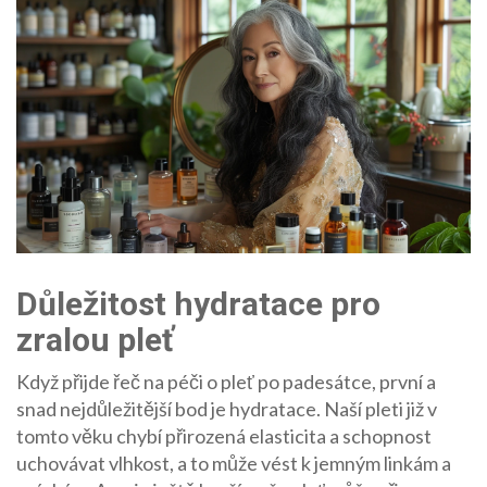
Důležitost hydratace pro
zralou pleť
Když přijde řeč na péči o pleť po padesátce, první a
snad nejdůležitější bod je hydratace. Naší pleti již v
tomto věku chybí přirozená elasticita a schopnost
uchovávat vlhkost, a to může vést k jemným linkám a