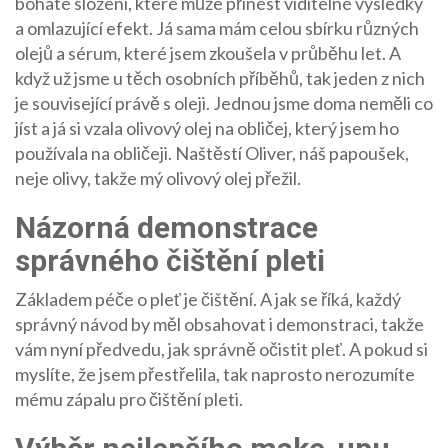
bohaté složení, které může přinést viditelné výsledky
a omlazující efekt. Já sama mám celou sbírku různých
olejů a sérum, které jsem zkoušela v průběhu let. A
když už jsme u těch osobních příběhů, tak jeden z nich
je související právě s oleji. Jednou jsme doma neměli co
jíst a já si vzala olivový olej na obličej, který jsem ho
používala na obličeji. Naštěstí Oliver, náš papoušek,
neje olivy, takže mý olivový olej přežil.
Názorná demonstrace
správného čištění pleti
Základem péče o pleť je čištění. A jak se říká, každý
správný návod by měl obsahovat i demonstraci, takže
vám nyní předvedu, jak správně očistit pleť. A pokud si
myslíte, že jsem přestřelila, tak naprosto nerozumíte
mému zápalu pro čištění pleti.