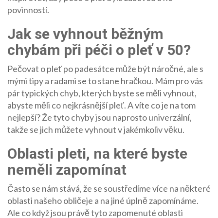
povinností.
Jak se vyhnout běžným
chybám při péči o pleť v 50?
Pečovat o pleť po padesátce může být náročné, ale s
mými tipy a radami se to stane hračkou. Mám pro vás
pár typických chyb, kterých byste se měli vyhnout,
abyste měli co nejkrásnější pleť. A víte co je na tom
nejlepší? Že tyto chyby jsou naprosto univerzální,
takže se jich můžete vyhnout v jakémkoliv věku.
Oblasti pleti, na které byste
neměli zapomínat
Často se nám stává, že se soustředíme více na některé
oblasti našeho obličeje a na jiné úplně zapomínáme.
Ale co když jsou právě tyto zapomenuté oblasti