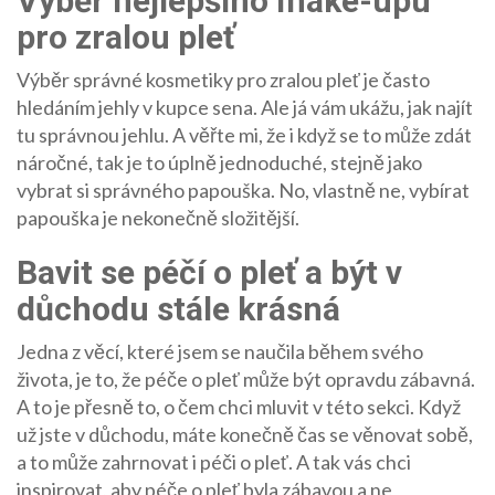
Výběr nejlepšího make-upu
pro zralou pleť
Výběr správné kosmetiky pro zralou pleť je často
hledáním jehly v kupce sena. Ale já vám ukážu, jak najít
tu správnou jehlu. A věřte mi, že i když se to může zdát
náročné, tak je to úplně jednoduché, stejně jako
vybrat si správného papouška. No, vlastně ne, vybírat
papouška je nekonečně složitější.
Bavit se péčí o pleť a být v
důchodu stále krásná
Jedna z věcí, které jsem se naučila během svého
života, je to, že péče o pleť může být opravdu zábavná.
A to je přesně to, o čem chci mluvit v této sekci. Když
už jste v důchodu, máte konečně čas se věnovat sobě,
a to může zahrnovat i péči o pleť. A tak vás chci
inspirovat, aby péče o pleť byla zábavou a ne