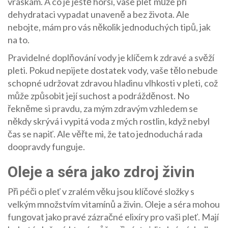
vráskám. A co je ještě horší, vaše pleť může při
dehydrataci vypadat unaveně a bez života. Ale
nebojte, mám pro vás několik jednoduchých tipů, jak
na to.
Pravidelné doplňování vody je klíčem k zdravé a svěží
pleti. Pokud nepijete dostatek vody, vaše tělo nebude
schopné udržovat zdravou hladinu vlhkosti v pleti, což
může způsobit její suchost a podrážděnost. No
řekněme si pravdu, za mým zdravým vzhledem se
někdy skrývá i vypitá voda z mých rostlin, když nebyl
čas se napiť. Ale věřte mi, že tato jednoduchá rada
doopravdy funguje.
Oleje a séra jako zdroj živin
Při péči o pleť v zralém věku jsou klíčové složky s
velkým množstvím vitamínů a živin. Oleje a séra mohou
fungovat jako pravé zázračné elixíry pro vaši pleť. Mají