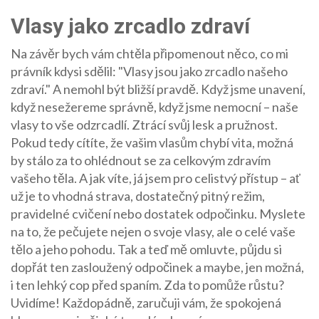
Vlasy jako zrcadlo zdraví
Na závěr bych vám chtěla připomenout něco, co mi
právník kdysi sdělil: "Vlasy jsou jako zrcadlo našeho
zdraví." A nemohl být bližší pravdě. Když jsme unavení,
když nesežereme správně, když jsme nemocní – naše
vlasy to vše odzrcadlí. Ztrácí svůj lesk a pružnost.
Pokud tedy cítíte, že vašim vlasům chybí vita, možná
by stálo za to ohlédnout se za celkovým zdravím
vašeho těla. A jak víte, já jsem pro celistvý přístup – ať
už je to vhodná strava, dostatečný pitný režim,
pravidelné cvičení nebo dostatek odpočinku. Myslete
na to, že pečujete nejen o svoje vlasy, ale o celé vaše
tělo a jeho pohodu. Tak a teď mě omluvte, půjdu si
dopřát ten zasloužený odpočinek a maybe, jen možná,
i ten lehký cop před spaním. Zda to pomůže růstu?
Uvidíme! Každopádně, zaručuji vám, že spokojená