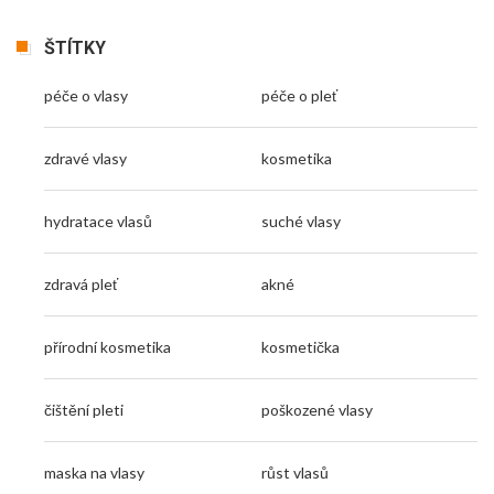
ŠTÍTKY
péče o vlasy
péče o pleť
zdravé vlasy
kosmetika
hydratace vlasů
suché vlasy
zdravá pleť
akné
přírodní kosmetika
kosmetička
čištění pleti
poškozené vlasy
maska na vlasy
růst vlasů