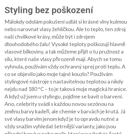
Styling bez poškození
Málokdy odolám pokušení udlát si krásné vlny kulmou
nebo narovnat vlasy žehličkou. Ale to teplo, ten zdroj
naší chvilkové krásy, může být i zdrojem
dlouhodobého žalu! Vysoké teploty poškozují hlavně
vlasové bílkoviny, a tak můžeme přijít o tu pružnost a
sílu, které naše vlasy přirozeně mají. Abych se tomu
vyhnula, používám vždy ochranný sprej proti teplu. A
co se objevilo jako moje tajné kouzlo? Používám
stylingové nástroje s nastavitelnou teplotou a nikdy
nejdu nad 180 °C – to je taková moje magická hranice.
A když už jsem u stylingu, pojďme se bavit o barvení.
Ano, celebrity svádí s každou novou sezónou na
změnu barvy kadeří, ale chemie v barvách je krutá. Já
své vlasy barvím jenom když je to opravdu nutné a
vždy snažím vyhledat šetrnější varianty, jako jsou
přírodní barviva nebo melír, který nevyžaduje časté