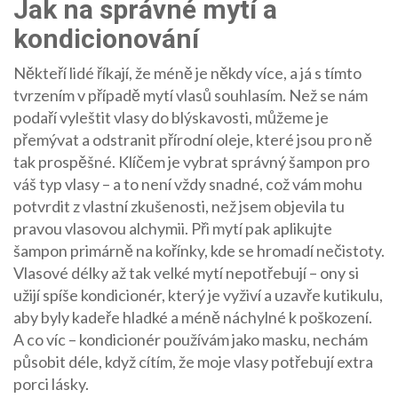
Jak na správné mytí a
kondicionování
Někteří lidé říkají, že méně je někdy více, a já s tímto
tvrzením v případě mytí vlasů souhlasím. Než se nám
podaří vyleštit vlasy do blýskavosti, můžeme je
přemývat a odstranit přírodní oleje, které jsou pro ně
tak prospěšné. Klíčem je vybrat správný šampon pro
váš typ vlasy – a to není vždy snadné, což vám mohu
potvrdit z vlastní zkušenosti, než jsem objevila tu
pravou vlasovou alchymii. Při mytí pak aplikujte
šampon primárně na kořínky, kde se hromadí nečistoty.
Vlasové délky až tak velké mytí nepotřebují – ony si
užijí spíše kondicionér, který je vyživí a uzavře kutikulu,
aby byly kadeře hladké a méně náchylné k poškození.
A co víc – kondicionér používám jako masku, nechám
působit déle, když cítím, že moje vlasy potřebují extra
porci lásky.