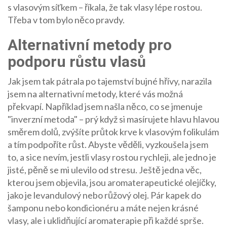
s vlasovým síťkem – říkala, že tak vlasy lépe rostou.
Třeba v tom bylo něco pravdy.
Alternativní metody pro
podporu růstu vlasů
Jak jsem tak pátrala po tajemství bujné hřívy, narazila
jsem na alternativní metody, které vás možná
překvapí. Například jsem našla něco, co se jmenuje
"inverzní metoda" – prý když si masírujete hlavu hlavou
směrem dolů, zvýšíte průtok krve k vlasovým folikulám
a tím podpoříte růst. Abyste věděli, vyzkoušela jsem
to, a sice nevím, jestli vlasy rostou rychleji, ale jedno je
jisté, pěně se mi ulevilo od stresu. Ještě jedna věc,
kterou jsem objevila, jsou aromaterapeutické olejíčky,
jako je levandulový nebo růžový olej. Pár kapek do
šamponu nebo kondicionéru a máte nejen krásné
vlasy, ale i uklidňující aromaterapie při každé sprše.