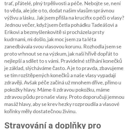
trať, přátelé, plný trpělivosti a péče. Nebojte se, není
to věda, ale jde o to, dodat našim vlasům správnou
výživu a lásku. Jak jsem přišla na krucifix o péči o vlasy?
Jednou večer, když jsem četla pohádku Tadeášovi a
Erikovi a bezmyšlenkovitě si procházela prsty
kudrnami, mi došlo, jak moc jsem za ta léta
zanedbávala svou vlasovou korunu. Rozhodla jsem se
proto vrhnout se na výzkum, jak naší hřívě dopřát to
nejlepší a sdílet to s vámi. Pravidelné stříhání konečků
je základ, slýcháváme často. A je to pravda, zbavujeme
se tím rozštěpených konečků a naše vlasy vypadají
zdravěji. Avšak péče začíná už mnohem dříve, přímo u
pokožky hlavy. Máme-li zdravou pokožku, máme
zdravou půdu pro naše vlasy. Proto doporučuji jemnou
masáž hlavy, aby se krev hezky rozproudila a vlasové
kořínky měly dostatečnou živinu.
Stravování a doplňky pro