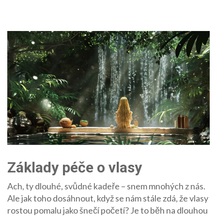
Základy péče o vlasy
Ach, ty dlouhé, svůdné kadeře – snem mnohých z nás.
Ale jak toho dosáhnout, když se nám stále zdá, že vlasy
rostou pomalu jako šnečí početí? Je to běh na dlouhou