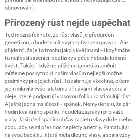
obnovování.
Přirozený růst nejde uspěchat
Teď možná řeknete, že růst vlasů je předurčen
genetikou, a budete mít svým způsobem pravdu. Ale
přijde mi, že je to trochu jako s květinami – i když máte
tu nejlepší sazenici, bez lásky a péče nebude krásně
kvést. Takže, i když nemůžeme genetiku změnit,
můžeme poskytnout našim vlasům nejlepší možné
podmínky pro jejich růst. To zahrnuje všechno, o čem
jsem mluvila výše, a k tomu přidávám i vlasová séra a
oleje, které podporují vlasovou folikuli a stimulují růst.
A ještě jedna maličkost – spánek. Nemyslete si, že pár
hodin kvalitního spánku neudělá zázraky i pro vaše
vlasy. Já si před spaním občas zapletu vlasy do lehkého
copu, aby se mi přes noc nepletly a netrly. Pamatuji si
na svou babičku, která měla dlouhé vlasy, a spala vždy