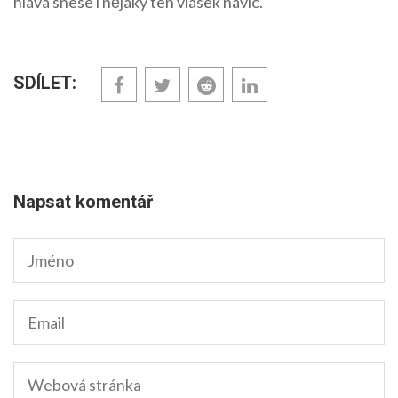
hlava snese i nějaký ten vlásek navíc.
SDÍLET:
Napsat komentář