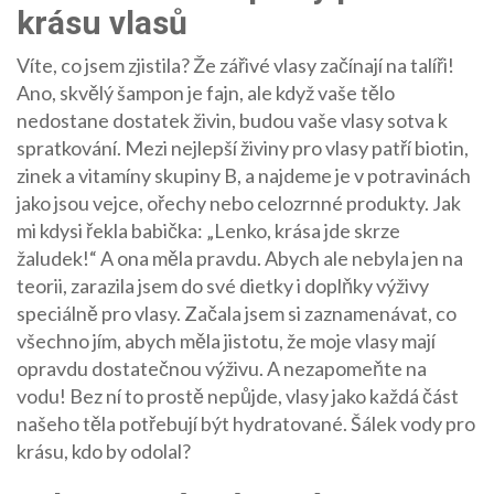
krásu vlasů
Víte, co jsem zjistila? Že zářivé vlasy začínají na talíři!
Ano, skvělý šampon je fajn, ale když vaše tělo
nedostane dostatek živin, budou vaše vlasy sotva k
spratkování. Mezi nejlepší živiny pro vlasy patří biotin,
zinek a vitamíny skupiny B, a najdeme je v potravinách
jako jsou vejce, ořechy nebo celozrnné produkty. Jak
mi kdysi řekla babička: „Lenko, krása jde skrze
žaludek!“ A ona měla pravdu. Abych ale nebyla jen na
teorii, zarazila jsem do své dietky i doplňky výživy
speciálně pro vlasy. Začala jsem si zaznamenávat, co
všechno jím, abych měla jistotu, že moje vlasy mají
opravdu dostatečnou výživu. A nezapomeňte na
vodu! Bez ní to prostě nepůjde, vlasy jako každá část
našeho těla potřebují být hydratované. Šálek vody pro
krásu, kdo by odolal?