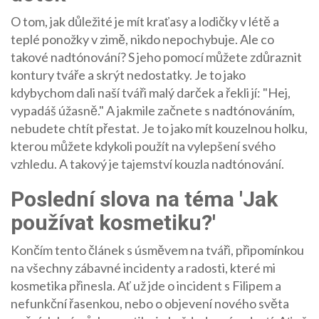
O tom, jak důležité je mít kraťasy a lodičky v létě a
teplé ponožky v zimě, nikdo nepochybuje. Ale co
takové nadtónování? S jeho pomocí můžete zdůraznit
kontury tváře a skrýt nedostatky. Je to jako
kdybychom dali naší tváři malý darček a řekli jí: "Hej,
vypadáš úžasně." A jakmile začnete s nadtónováním,
nebudete chtít přestat. Je to jako mít kouzelnou holku,
kterou můžete kdykoli použít na vylepšení svého
vzhledu. A takový je tajemství kouzla nadtónování.
Poslední slova na téma 'Jak
používat kosmetiku?'
Končím tento článek s úsměvem na tváři, připomínkou
na všechny zábavné incidenty a radosti, které mi
kosmetika přinesla. Ať už jde o incident s Filipem a
nefunkční řasenkou, nebo o objevení nového světa