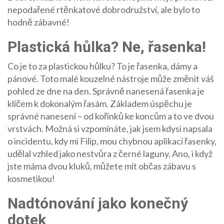
nepodařené rtěnkatové dobrodružství, ale bylo to
hodně zábavné!
Plastická hůlka? Ne, řasenka!
Co je to za plastickou hůlku? To je řasenka, dámy a
pánové. Toto malé kouzelné nástroje může změnit váš
pohled ze dne na den. Správně nanesená řasenka je
klíčem k dokonalým řasám. Základem úspěchu je
správné nanesení – od kořínků ke koncům a to ve dvou
vrstvách. Možná si vzpomínáte, jak jsem kdysi napsala
o incidentu, kdy mi Filip, mou chybnou aplikací řasenky,
udělal vzhled jako nestvůra z černé laguny. Ano, i když
jste máma dvou kluků, můžete mít občas zábavu s
kosmetikou!
Nadtónování jako konečný
dotek