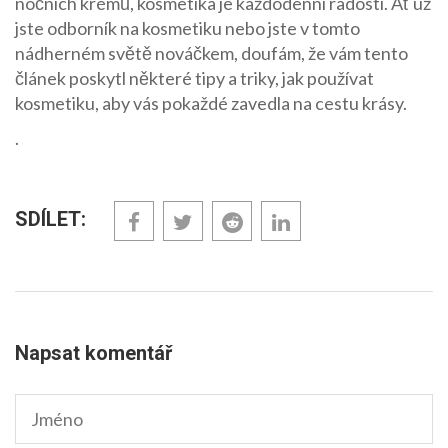
nočních krémů, kosmetika je každodenní radostí. Ať už
jste odborník na kosmetiku nebo jste v tomto
nádherném světě nováčkem, doufám, že vám tento
článek poskytl některé tipy a triky, jak používat
kosmetiku, aby vás pokaždé zavedla na cestu krásy.
.
SDÍLET:
Napsat komentář