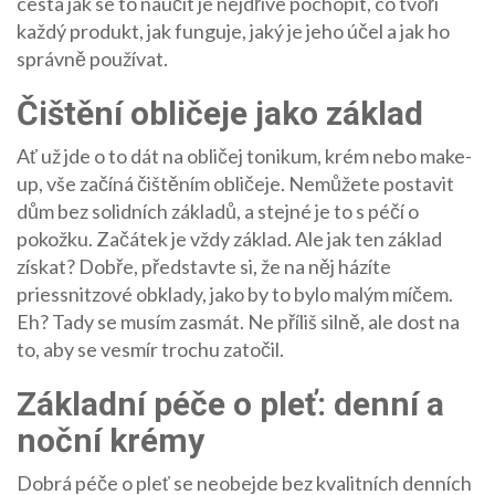
cesta jak se to naučit je nejdříve pochopit, co tvoří
každý produkt, jak funguje, jaký je jeho účel a jak ho
správně používat.
Čištění obličeje jako základ
Ať už jde o to dát na obličej tonikum, krém nebo make-
up, vše začíná čištěním obličeje. Nemůžete postavit
dům bez solidních základů, a stejné je to s péčí o
pokožku. Začátek je vždy základ. Ale jak ten základ
získat? Dobře, představte si, že na něj házíte
priessnitzové obklady, jako by to bylo malým míčem.
Eh? Tady se musím zasmát. Ne příliš silně, ale dost na
to, aby se vesmír trochu zatočil.
Základní péče o pleť: denní a
noční krémy
Dobrá péče o pleť se neobejde bez kvalitních denních