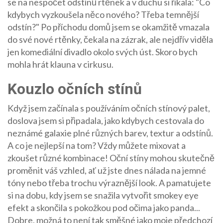
se na nespočet odstínů rtěnek a v duchu si říkala: "Co
kdybych vyzkoušela něco nového? Třeba temnější
odstín?" Po příchodu domů jsem se okamžitě vmazala
do své nové rtěnky, čekala na zázrak, ale nejdřív viděla
jen komediální divadlo okolo svých úst. Skoro bych
mohla hrát klauna v cirkusu.
Kouzlo očních stínů
Když jsem začínala s používáním očních stínový palet,
doslova jsem si připadala, jako kdybych cestovala do
neznámé galaxie plné různých barev, textur a odstínů.
A co je nejlepší na tom? Vždy můžete mixovat a
zkoušet různé kombinace! Oční stíny mohou skutečně
proměnit váš vzhled, ať už jste dnes nálada na jemné
tóny nebo třeba trochu výraznější look. A pamatujete
si na dobu, kdy jsem se snažila vytvořit smokey eye
efekt a skončila s pokožkou pod očima jako panda...
Dobre, možná to není tak směšné jako moje předchozí