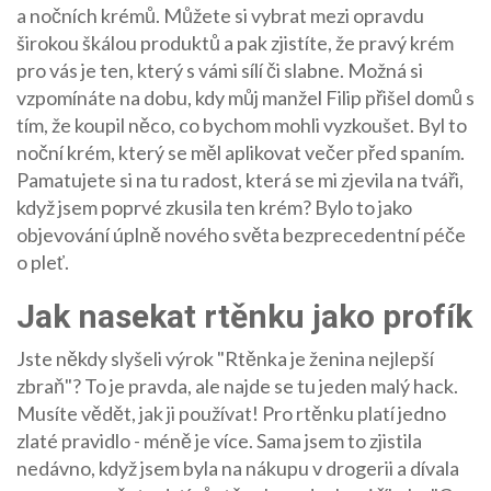
a nočních krémů. Můžete si vybrat mezi opravdu
širokou škálou produktů a pak zjistíte, že pravý krém
pro vás je ten, který s vámi sílí či slabne. Možná si
vzpomínáte na dobu, kdy můj manžel Filip přišel domů s
tím, že koupil něco, co bychom mohli vyzkoušet. Byl to
noční krém, který se měl aplikovat večer před spaním.
Pamatujete si na tu radost, která se mi zjevila na tváři,
když jsem poprvé zkusila ten krém? Bylo to jako
objevování úplně nového světa bezprecedentní péče
o pleť.
Jak nasekat rtěnku jako profík
Jste někdy slyšeli výrok "Rtěnka je ženina nejlepší
zbraň"? To je pravda, ale najde se tu jeden malý hack.
Musíte vědět, jak ji používat! Pro rtěnku platí jedno
zlaté pravidlo - méně je více. Sama jsem to zjistila
nedávno, když jsem byla na nákupu v drogerii a dívala