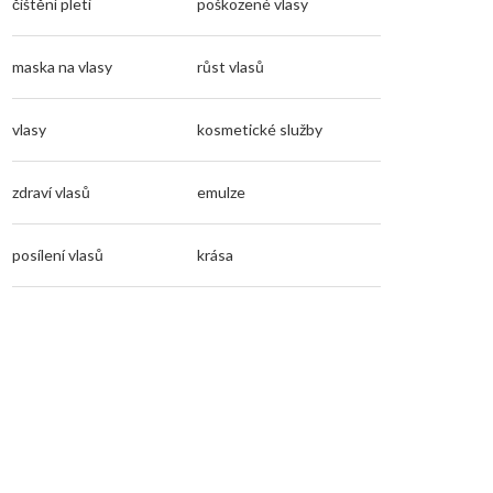
čištění pleti
poškozené vlasy
maska na vlasy
růst vlasů
vlasy
kosmetické služby
zdraví vlasů
emulze
posílení vlasů
krása