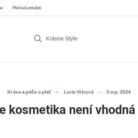
as
Pleťová emulze
Krása a péče o pleť
Lucie Vrbová
3 srp, 2024
e kosmetika není vhodná 