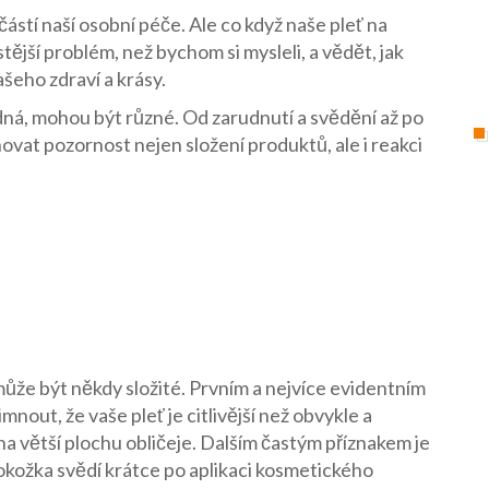
ástí naší osobní péče. Ale co když naše pleť na
tější problém, než bychom si mysleli, a vědět, jak
šeho zdraví a krásy.
odná, mohou být různé. Od zarudnutí a svědění až po
novat pozornost nejen složení produktů, ale i reakci
ůže být někdy složité. Prvním a nejvíce evidentním
nout, že vaše pleť je citlivější než obvykle a
 na větší plochu obličeje. Dalším častým příznakem je
okožka svědí krátce po aplikaci kosmetického