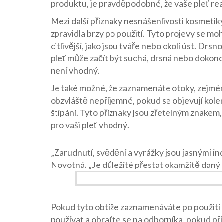
produktu, je pravděpodobné, že vaše pleť re
Mezi další příznaky nesnášenlivosti kosmetiky
zpravidla brzy po použití. Tyto projevy se mo
citlivější, jako jsou tváře nebo okolí úst. Drs
pleť může začít být suchá, drsná nebo dokonc
není vhodný.
Je také možné, že zaznamenáte otoky, zejmén
obzvláště nepříjemné, pokud se objevují kolem
štípání. Tyto příznaky jsou zřetelným znakem,
pro vaši pleť vhodný.
„Zarudnutí, svědění a vyrážky jsou jasnými in
Novotná. „Je důležité přestat okamžitě daný p
Pokud tyto obtíže zaznamenáváte po použití 
používat a obraťte se na odborníka, pokud př