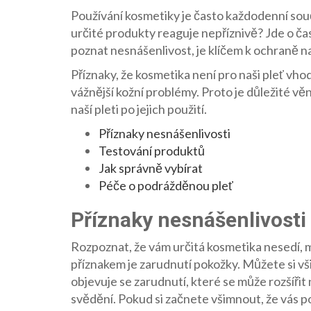
Používání kosmetiky je často každodenní souč
určité produkty reaguje nepříznivě? Jde o čas
poznat nesnášenlivost, je klíčem k ochraně na
Příznaky, že kosmetika není pro naši pleť vh
vážnější kožní problémy. Proto je důležité vě
naší pleti po jejich použití.
Příznaky nesnášenlivosti
Testování produktů
Jak správně vybírat
Péče o podrážděnou pleť
Příznaky nesnášenlivosti
Rozpoznat, že vám určitá kosmetika nesedí, m
příznakem je zarudnutí pokožky. Můžete si všim
objevuje se zarudnutí, které se může rozšířit
svědění. Pokud si začnete všimnout, že vás p