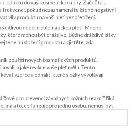
produktu do vaší kosmetické rutiny. Začněte s
e frekvenci, pokud nezaznamenáte žádné negativní
t vliv produktu na vaši pleť bez přetížení.
di s citlivou nebo problematickou pletí. Mnoho
ky, které mohou být dráždivé. Běžné dráždivé látky
ejte se na složení produktu a zjistěte, zda
deník použití nových kosmetických produktů.
kovali, a jaké reakce vaše pleť měla. Tento
ovat vzorce a odhalit, které složky vyvolávají
íčové pro prevenci závažných kožních reakcí," říká
 jiná a to, co funguje pro jednu osobu, nemusí být