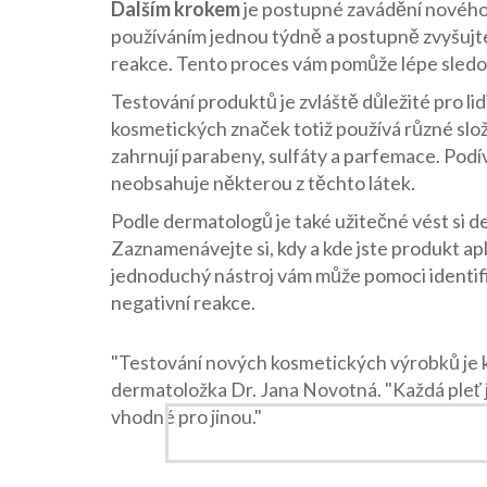
Dalším krokem
je postupné zavádění nového 
používáním jednou týdně a postupně zvyšujt
reakce. Tento proces vám pomůže lépe sledova
Testování produktů je zvláště důležité pro li
kosmetických značek totiž používá různé slož
zahrnují parabeny, sulfáty a parfemace. Podív
neobsahuje některou z těchto látek.
Podle dermatologů je také užitečné vést si 
Zaznamenávejte si, kdy a kde jste produkt apli
jednoduchý nástroj vám může pomoci identifik
negativní reakce.
"Testování nových kosmetických výrobků je kl
dermatoložka Dr. Jana Novotná. "Každá pleť je
vhodné pro jinou."