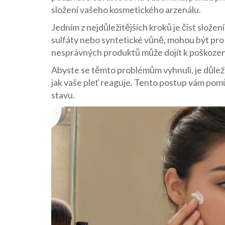
složení vašeho kosmetického arzenálu.
Jedním z nejdůležitějších kroků je číst složen
sulfáty nebo syntetické vůně, mohou být pro
nesprávných produktů může dojít k poškození 
Abyste se těmto problémům vyhnuli, je důležit
jak vaše pleť reaguje. Tento postup vám pomůž
stavu.