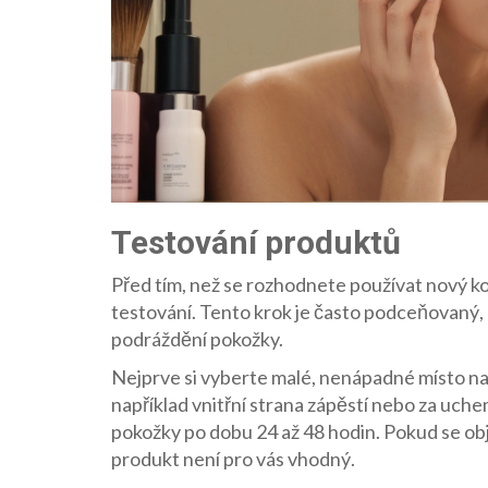
Testování produktů
Před tím, než se rozhodnete používat nový k
testování. Tento krok je často podceňovaný,
podráždění pokožky.
Nejprve si vyberte malé, nenápadné místo na t
například vnitřní strana zápěstí nebo za uche
pokožky po dobu 24 až 48 hodin. Pokud se obj
produkt není pro vás vhodný.