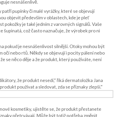
aguje nesnášenlivě.
 patří pupínky či malé vyrážky, které se objevují
hou objevit především v oblastech, kde je pleť
nost pokožky je také jedním z varovných signálů. Vaše
e šupinatá, což často naznačuje, že výrobek pro ni
a pokud je nesnášenlivost silnější. Otoky mohou být
 očí nebo rtů. Někdy se objevují i pocity pálení nebo
 že se něco děje a že produkt, který používáte, není
dikátory, že produkt nesedí,“ říká dermatoložka Jana
rodukt používat a sledovat, zda se příznaky zlepší.“
nové kosmetiky, ujistěte se, že produkt přestanete
íznaky přetrvávají. Může být totiž potřeba změnit