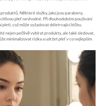
í produktů. Některé složky, jako jsou parabeny,
 citlivou pleť nevhodné. Při dlouhodobém používání
pleti, což může vyžadovat déletrvající léčbu.
é nejen pečlivě vybírat produkty, ale také sledovat,
e minimalizovat rizika a udržet pleť v co nejlepším