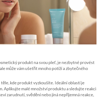
osmetický produkt na svou pleť, je nezbytné provést
 ale může vám ušetřit mnoho potíží a zbytečného
ěle, kde produkt vyzkoušíte. Ideální oblastí je
m. Aplikujte malé množství produktu a sledujte reakci
eví zarudnutí, svědění nebo jiná nepříjemná reakce,