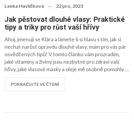
Lenka Havlíčková
22 pro, 2023
Jak pěstovat dlouhé vlasy: Praktické
tipy a triky pro růst vaší hřívy
Ahoj, jmenuji se Klára a lámete-li si hlavu s tím, jak si
nechat narůst opravdu dlouhé vlasy, mám pro vás pár
osvědčených tipů! V tomto článku vám prozradím,
jaké vitamíny a živiny jsou nezbytné pro zdraví vaší
hřívy, jaké vlasové masky a oleje mě osobně pomohly a
proč je důležité vlasy pravidelně stříhat. Také vás
naučím, jak se vyhnout běžným chybám, které mohou
POKRAČUJTE VE ČTENÍ
růst vlasů brzdit, a podělím se o své zkušenosti s
domácími recepty na posílení vlasů. S mými radami
uvidíte, že mít dlouhé a zdravé vlasy není žádná věda!