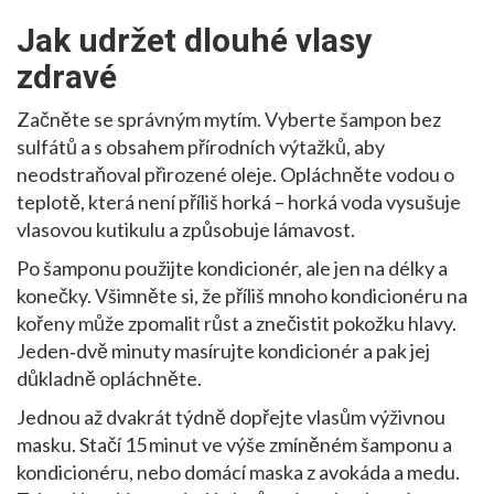
Jak udržet dlouhé vlasy
zdravé
Začněte se správným mytím. Vyberte šampon bez
sulfátů a s obsahem přírodních výtažků, aby
neodstraňoval přirozené oleje. Opláchněte vodou o
teplotě, která není příliš horká – horká voda vysušuje
vlasovou kutikulu a způsobuje lámavost.
Po šamponu použijte kondicionér, ale jen na délky a
konečky. Všimněte si, že příliš mnoho kondicionéru na
kořeny může zpomalit růst a znečistit pokožku hlavy.
Jeden‑dvě minuty masírujte kondicionér a pak jej
důkladně opláchněte.
Jednou až dvakrát týdně dopřejte vlasům výživnou
masku. Stačí 15 minut ve výše zmíněném šamponu a
kondicionéru, nebo domácí maska z avokáda a medu.