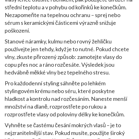
střední teplotu a v pohybu od kořínků ke konečkům.
Nezapomeňte na tepelnou ochranu – sprej nebo
sérum s keramickými částicemi výrazně snižuje
poškození.
Stanové náramky, kulmu nebo rovný žehličku
používejte jen tehdy, když je to nutné. Pokud chcete
vlny, zkuste přirozený způsob: zamotejte vlasy do
copu přes noc a ráno rozčesáte. Výsledek jsou
hedvábně měkké vlny bez tepelného stresu.
Pro každodenní styling sáhněte po lehkém
stylingovém krému nebo séru, které poskytne
hladkost a kontrolu nad rozčesáním. Naneste menší
množství na dlaně, rozprostřete po rukou a
rozprostřete vlasy od poloviny délky ke konečkům.
Vyhněte se častému česání mokrých vlasů – je to
nejzranitelnější stav. Pokud musíte, použijte široký