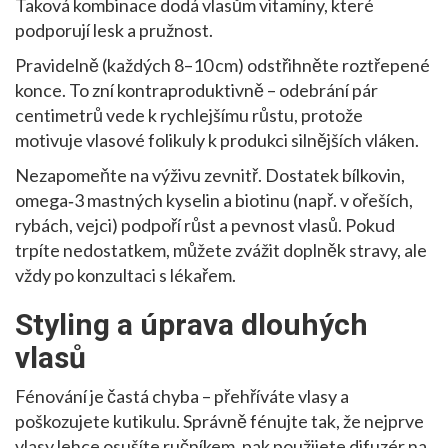
Taková kombinace dodá vlasům vitamíny, které
podporují lesk a pružnost.
Pravidelně (každých 8–10 cm) odstřihněte roztřepené
konce. To zní kontraproduktivně – odebrání pár
centimetrů vede k rychlejšímu růstu, protože
motivuje vlasové folikuly k produkci silnějších vláken.
Nezapomeňte na výživu zevnitř. Dostatek bílkovin,
omega‑3 mastných kyselin a biotinu (např. v ořeších,
rybách, vejci) podpoří růst a pevnost vlasů. Pokud
trpíte nedostatkem, můžete zvážit doplněk stravy, ale
vždy po konzultaci s lékařem.
Styling a úprava dlouhých
vlasů
Fénování je častá chyba – přehříváte vlasy a
poškozujete kutikulu. Správně fénujte tak, že nejprve
vlasy lehce osušíte ručníkem, pak použijete difuzér na