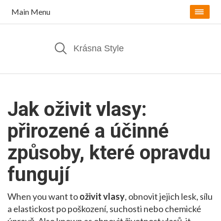
Main Menu
Jak oživit vlasy:
přirozené a účinné
způsoby, které opravdu
fungují
When you want to
oživit vlasy
,
obnovit jejich lesk, sílu
a elastickost po poškození, suchosti nebo chemické