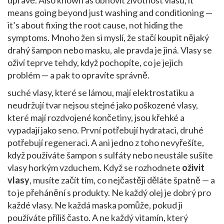
úpravě
. Also known as
obnovit životnost vlasů
, it
means going beyond just washing and conditioning —
it’s about fixing the root cause, not hiding the
symptoms.
Mnoho žen si myslí, že stačí koupit nějaký
drahý šampon nebo masku, ale pravda je jiná. Vlasy se
oživí teprve tehdy, když pochopíte, co je jejich
problém — a pak to opravíte správně.
suché vlasy
,
které se lámou, mají elektrostatiku a
neudržují tvar
nejsou stejné jako
poškozené vlasy
,
které mají rozdvojené končetiny, jsou křehké a
vypadají jako seno
. První potřebují hydrataci, druhé
potřebují regeneraci. A ani jedno z toho nevyřešíte,
když používáte šampon s sulfáty nebo neustále sušíte
vlasy horkým vzduchem. Když se rozhodnete
oživit
vlasy
, musíte začít tím, co nejčastěji děláte špatně — a
to je přehánění s produkty. Ne každý olej je dobrý pro
každé vlasy. Ne každá maska pomůže, pokud ji
používáte příliš často. A ne každý vitamín, který