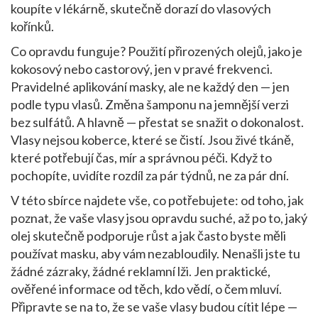
koupíte v lékárně, skutečně dorazí do vlasových
kořínků.
Co opravdu funguje? Použití přirozených olejů, jako je
kokosový nebo castorový, jen v pravé frekvenci.
Pravidelné aplikování masky, ale ne každý den — jen
podle typu vlasů. Změna šamponu na jemnější verzi
bez sulfátů. A hlavně — přestat se snažit o dokonalost.
Vlasy nejsou koberce, které se čistí. Jsou živé tkáně,
které potřebují čas, mír a správnou péči. Když to
pochopíte, uvidíte rozdíl za pár týdnů, ne za pár dní.
V této sbírce najdete vše, co potřebujete: od toho, jak
poznat, že vaše vlasy jsou opravdu suché, až po to, jaký
olej skutečně podporuje růst a jak často byste měli
používat masku, aby vám nezabloudily. Nenašli jste tu
žádné zázraky, žádné reklamní lži. Jen praktické,
ověřené informace od těch, kdo vědí, o čem mluví.
Připravte se na to, že se vaše vlasy budou cítit lépe —