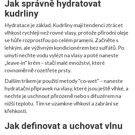
Jak správně hydratovat
kudrliny
Hydratace je základ. Kudrliny mají tendenci ztrácet
vlhkost rychleji než rovné vlasy, protože přírodní oleje
se hůře rozprostřou po celém prameni. Začněte s
lehkým, ale výživným kondicionérem bez sulfátů. Po
umytí nechte vodu vylézt na vlasy a poté naneste
„leave‑in“ krém – stačí malé množství, které
rovnoměrně rozetřete prsty.
Dalším trikem je použití metody "co‑wet" – naneste
hydratační přípravek na vlasy, které jsou ještě vlhké, a
nechte je uschnout přirozeně nebo s difuzérem na
nižší teplotu. Tím se uzamkne vlhkost a zabrání se
křehkosti.
Jak definovat a uchovat vlnu