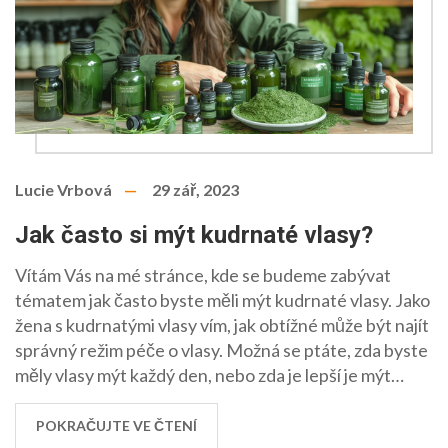
Lucie Vrbová
29 zář, 2023
Jak často si mýt kudrnaté vlasy?
Vítám Vás na mé stránce, kde se budeme zabývat
tématem jak často byste měli mýt kudrnaté vlasy. Jako
žena s kudrnatými vlasy vím, jak obtížné může být najít
správný režim péče o vlasy. Možná se ptáte, zda byste
měly vlasy mýt každý den, nebo zda je lepší je mýt
méně často. V tomto článku se pokusím odpovědět na
všechny tyto otázky a poskytnout Vám tipy, jak se o
POKRAČUJTE VE ČTENÍ