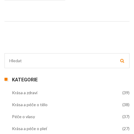
své kudrnaté vlasy správně starat.
KATEGORIE
Krása a zdraví
(39)
Krása a péče o tělo
(38)
Péče o vlasy
(37)
Krása a péče o pleť
(27)