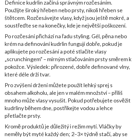
Definice kudrlin začíná správným rozčesáním.
Použijte široký hřeben nebo prsty, nikoli hřeben se
štětcem. Rozčesávejte vlasy, když jsou ještě mokré, a
soustřeďte se na konečky, kde je největší poškození.
Po rozčesání přichází na řadu styling. Gél, pěna nebo
krém na definování kudrlin fungují dobře, pokud je
aplikujete po rozčesání a poté stlačíte vlasy
„scrunchingem“ – mírným stlačováním prsty směrem k
pokožce. Výsledek: přirozené, dobře definované vlny,
které déle drží tvar.
Pro zvýšení držení můžete použít lehký sprej s
obsahem alkoholu, ale jen v malém množství – příliš
mnoho může vlasy vysušit. Pokud potřebujete osvěžit
kudrliny během dne, postříkejte vodou a lehce
přetlačte prsty.
Kromě produktů je důležitý i režim mytí. Vláčky by
neměly být myté každý den; 2–3× týdně stačí, aby se