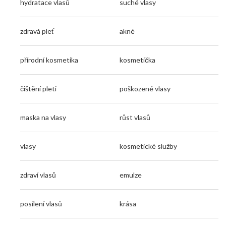
hydratace vlasů
suché vlasy
zdravá pleť
akné
přírodní kosmetika
kosmetička
čištění pleti
poškozené vlasy
maska na vlasy
růst vlasů
vlasy
kosmetické služby
zdraví vlasů
emulze
posílení vlasů
krása