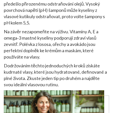
předešlo přirozenému odstraňování olejů. Vysoký
povrchová napětí (pH) šamponů může kyseliny z
vlasové kutikuly odstraňovat, proto volte šampony s
pH kolem 5,5.
Na závěr nezapomeňte na výživu. Vitamíny A, E a
omega‑3 mastné kyseliny podporují zdraví vlasů
zevnitř. Polévka z lososa, ořechy a avokádo jsou
perfektní doplněk ke krémům a maskám, které
používáte na vlasy.
Dodržováním těchto jednoduchých kroků získáte
kudrnaté vlasy, které jsou hydratované, definované a
plné života. Zkuste jeden tip po druhém a najděte
svou ideální vlasovou rutinu.