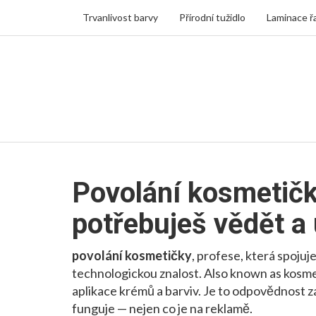
Trvanlivost barvy
Přírodní tužidlo
Laminace ř
Povolání kosmetičk
potřebuješ vědět a
povolání kosmetičky
,
profese, která spojuje
technologickou znalost
. Also known as
kosme
aplikace krémů a barviv. Je to odpovědnost za
funguje — nejen co je na reklamě.