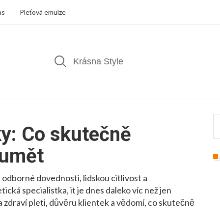
as
Pleťová emulze
y: Co skutečně
 umět
 odborné dovednosti, lidskou citlivost a
tická specialistka
, it je dnes daleko víc než jen
 zdraví pleti, důvěru klientek a vědomí, co skutečně