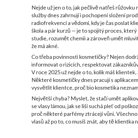
Nejde už jen o to, jak pečlivě natřeš růžovku
služby
dnes zahrnují i pochopení složení prod
radiofrekvencí a vědomí, kdy je čas poslat klie
škola a pár kurzů — je to spojitý proces, který
studie, rozumět chemii a zároveň umět mluvit 
že má akné.
Co třeba
povinnosti kosmetičky
? Nejen dodr
informovat o rizicích, respektovat zákazník
V roce 2025 už nejde o to, kolik máš klientek, 
Některé kosmetičky dnes pracují s aplikacemi, 
vysvětlit klientce, proč bio kosmetika nezn
Největší chyba? Myslet, že stačí umět apliko
se vlasy lámou, jak se liší suchá pleť od pošk
proč některé parfémy ztrácejí vůni. Všechno 
vlasů až po to, co musíš znát, aby tě klientka 