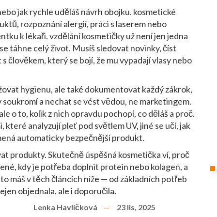
 nebo jak rychle uděláš návrh obojku.
kosmetické
uktů, rozpoznání alergií, práci s laserem nebo
ntku k lékaři.
vzdělání kosmetičky
už není jen jedna
 se táhne celý život. Musíš sledovat novinky, číst
s člověkem, který se bojí, že mu vypadají vlasy nebo
žovat hygienu, ale také dokumentovat každý zákrok,
ův soukromí a nechat se vést vědou, ne marketingem.
ale o to, kolik z nich opravdu pochopí, co děláš a proč.
které analyzují pleť pod světlem UV, jiné se učí, jak
amená automaticky bezpečnější produkt.
vat produkty. Skutečně úspěšná kosmetička ví, proč
ozené, kdy je potřeba doplnit protein nebo kolagen, a
to máš v těch článcích níže — od základních potřeb
nejen objednala, ale i doporučila.
Lenka Havlíčková
23 lis, 2025