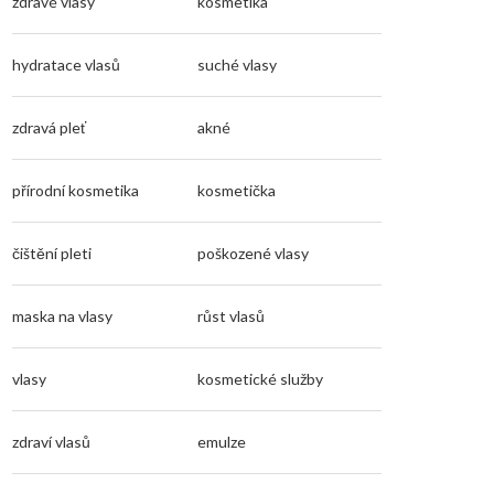
zdravé vlasy
kosmetika
hydratace vlasů
suché vlasy
zdravá pleť
akné
přírodní kosmetika
kosmetička
čištění pleti
poškozené vlasy
maska na vlasy
růst vlasů
vlasy
kosmetické služby
zdraví vlasů
emulze