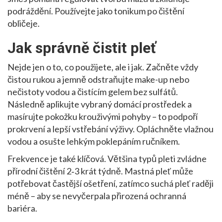
podráždění. Používejte jako tonikum po čištění
obličeje.
Jak správně čistit pleť
Nejde jen o to, co použijete, ale i jak. Začněte vždy
čistou rukou a jemně odstraňujte make-up nebo
nečistoty vodou a čistícím gelem bez sulfátů.
Následně aplikujte vybraný domácí prostředek a
masírujte pokožku krouživými pohyby – to podpoří
prokrvení a lepší vstřebání výživy. Opláchněte vlažnou
vodou a osušte lehkým poklepáním ručníkem.
Frekvence je také klíčová. Většina typů pleti zvládne
přírodní čištění 2‑3 krát týdně. Mastná pleť může
potřebovat častější ošetření, zatímco suchá pleť raději
méně – aby se nevyčerpala přirozená ochranná
bariéra.