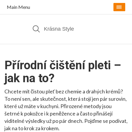
Main Menu
Přírodní čištění pleti –
jak na to?
Chcete mít čistou pleť bez chemie a drahých krémů?
To není sen, ale skutečnost, která stojí jen pár surovin,
které už máte v kuchyni. Přirozené metody jsou
šetrné k pokožce i k peněžence a často přinášejí
viditelné výsledky už po pár dnech. Pojďme se podívat,
jak na to krok za krokem.