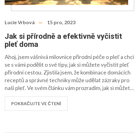
Lucie Vrbová
15 pro, 2023
Jak si přírodně a efektivně vyčistit
pleť doma
Ahoj, jsem vášnivá milovnice přírodní péče o pleť a chci
se s vámi podělit o své tipy, jak si můžete vyčistit pleť
přírodní cestou. Zjistila jsem, že kombinace domácích
receptů a správné techniky může udělat zázraky pro
naši pleť. Ve svém článku vám prozradím, jak si můžete
pomocí jednoduchých ingrediencí z vaší kuchyně
připravit čisticí masky a tonika. Ukážu vám, jak
POKRAČUJTE VE ČTENÍ
každodenní šetrná péče může posílit vaši pokožku a
udržet ji svěží a zářivou. To vše bez použití chemie,
pouze s láskou k přírodě a k sobě samé. Připojte se ke
mně a objevte krásu přírodní péče o pleť!