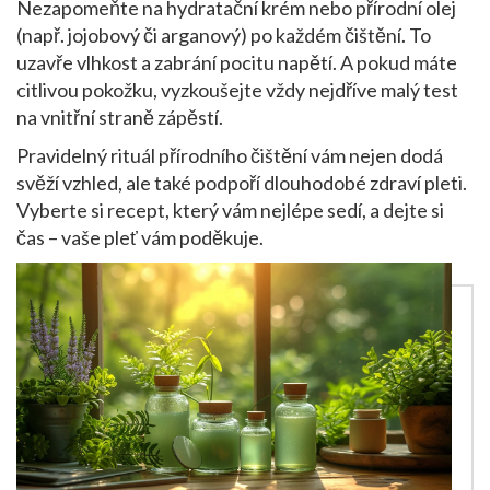
Nezapomeňte na hydratační krém nebo přírodní olej
(např. jojobový či arganový) po každém čištění. To
uzavře vlhkost a zabrání pocitu napětí. A pokud máte
citlivou pokožku, vyzkoušejte vždy nejdříve malý test
na vnitřní straně zápěstí.
Pravidelný rituál přírodního čištění vám nejen dodá
svěží vzhled, ale také podpoří dlouhodobé zdraví pleti.
Vyberte si recept, který vám nejlépe sedí, a dejte si
čas – vaše pleť vám poděkuje.