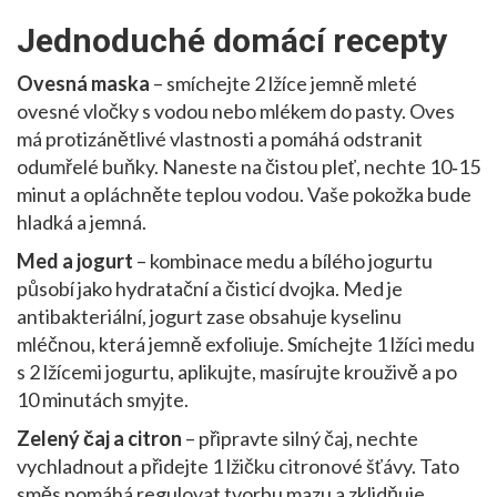
Jednoduché domácí recepty
Ovesná maska
– smíchejte 2 lžíce jemně mleté
ovesné vločky s vodou nebo mlékem do pasty. Oves
má protizánětlivé vlastnosti a pomáhá odstranit
odumřelé buňky. Naneste na čistou pleť, nechte 10‑15
minut a opláchněte teplou vodou. Vaše pokožka bude
hladká a jemná.
Med a jogurt
– kombinace medu a bílého jogurtu
působí jako hydratační a čisticí dvojka. Med je
antibakteriální, jogurt zase obsahuje kyselinu
mléčnou, která jemně exfoliuje. Smíchejte 1 lžíci medu
s 2 lžícemi jogurtu, aplikujte, masírujte krouživě a po
10 minutách smyjte.
Zelený čaj a citron
– připravte silný čaj, nechte
vychladnout a přidejte 1 lžičku citronové šťávy. Tato
směs pomáhá regulovat tvorbu mazu a zklidňuje