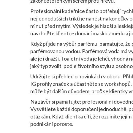
zakončete lehkým sérem proti hřevu.
Profesionální kadeřnice často potřebují rych
nejjednodušších triků je nanést na konečky o
minut před mytím. Výsledek je hladší a lesklej
navrhněte klientce domácí masku z medu a jog
Když přijde na výběr parfému, pamatujte, že p
parfémovanou vodou. Parfémová voda má vyšší
ale je i dražší. Toaletní voda je lehčí, vhodná 
jaký typ zvolit, podle životního stylu a osobn
Udržujte si přehled o novinkách v oboru. Při
IG profily značek a účastněte se workshopů. 
může být dalším důvodem, proč se klientky vr
Na závěr si pamatujte: profesionální dovednos
Vysvětlete každé doporučení jednoduchě, pou
otázkám. Když klientka cítí, že rozumíte jej
podnikání poroste.