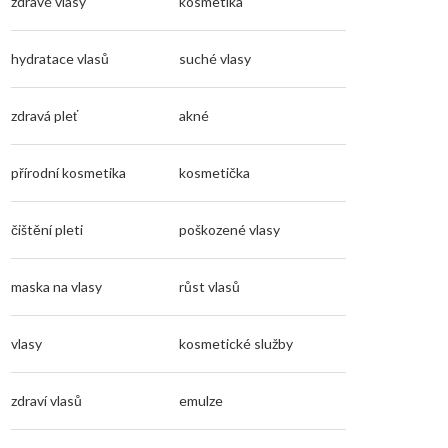
zdravé vlasy
kosmetika
hydratace vlasů
suché vlasy
zdravá pleť
akné
přírodní kosmetika
kosmetička
čištění pleti
poškozené vlasy
maska na vlasy
růst vlasů
vlasy
kosmetické služby
zdraví vlasů
emulze