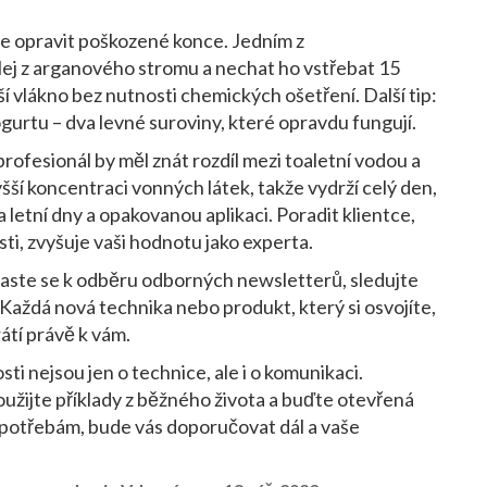
le opravit poškozené konce. Jedním z
lej z arganového stromu a nechat ho vstřebat 15
ší vlákno bez nutnosti chemických ošetření. Další tip:
urtu – dva levné suroviny, které opravdu fungují.
rofesionál by měl znát rozdíl mezi toaletní vodou a
 koncentraci vonných látek, takže vydrží celý den,
na letní dny a opakovanou aplikaci. Poradit klientce,
osti, zvyšuje vaši hodnotu jako experta.
hlaste se k odběru odborných newsletterů, sledujte
Každá nová technika nebo produkt, který si osvojíte,
átí právě k vám.
ti nejsou jen o technice, ale i o komunikaci.
žijte příklady z běžného života a buďte otevřená
ím potřebám, bude vás doporučovat dál a vaše