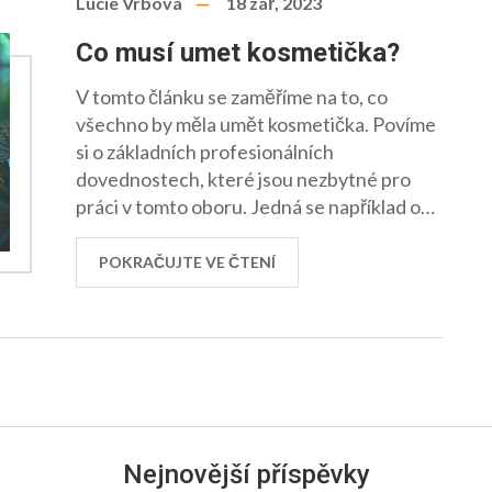
Lucie Vrbová
18 zář, 2023
Co musí umet kosmetička?
V tomto článku se zaměříme na to, co
všechno by měla umět kosmetička. Povíme
si o základních profesionálních
dovednostech, které jsou nezbytné pro
práci v tomto oboru. Jedná se například o
péči o pleť, ovládání různých kosmetických
procedur a další. Jsem velmi nadšená, že se
POKRAČUJTE VE ČTENÍ
s vámi o tohle všechno podělím. Tak pojďme
na to!
Nejnovější příspěvky