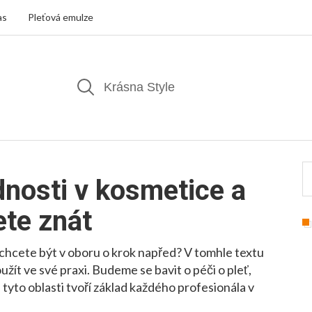
as
Pleťová emulze
dnosti v kosmetice a
ete znát
 chcete být v oboru o krok napřed? V tomhle textu
žít ve své praxi. Budeme se bavit o péči o pleť,
tyto oblasti tvoří základ každého profesionála v