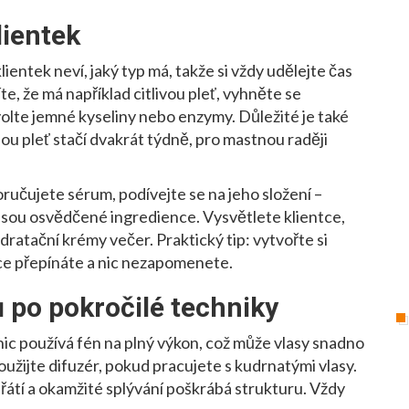
lientek
lientek neví, jaký typ má, takže si vždy udělejte čas
te, že má například citlivou pleť, vyhněte se
volte jemné kyseliny nebo enzymy. Důležité je také
ou pleť stačí dvakrát týdně, pro mastnou raději
učujete sérum, podívejte se na jeho složení –
 jsou osvědčené ingredience. Vysvětlete klientce,
dratační krémy večer. Praktický tip: vytvořte si
ce přepínáte a nic nezapomenete.
ů po pokročilé techniky
nic používá fén na plný výkon, což může vlasy snadno
oužijte difuzér, pokud pracujete s kudrnatými vlasy.
ahřátí a okamžité splývání poškrábá strukturu. Vždy