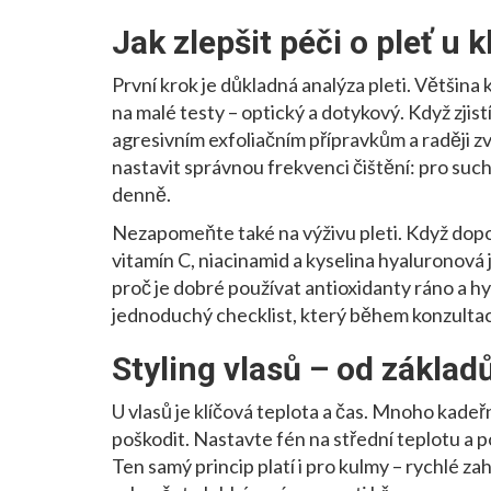
Jak zlepšit péči o pleť u k
První krok je důkladná analýza pleti. Většina k
na malé testy – optický a dotykový. Když zjistí
agresivním exfoliačním přípravkům a raději z
nastavit správnou frekvenci čištění: pro such
denně.
Nezapomeňte také na výživu pleti. Když dopor
vitamín C, niacinamid a kyselina hyaluronová
proč je dobré používat antioxidanty ráno a hy
jednoduchý checklist, který během konzulta
Styling vlasů – od základ
U vlasů je klíčová teplota a čas. Mnoho kadeř
poškodit. Nastavte fén na střední teplotu a p
Ten samý princip platí i pro kulmy – rychlé z