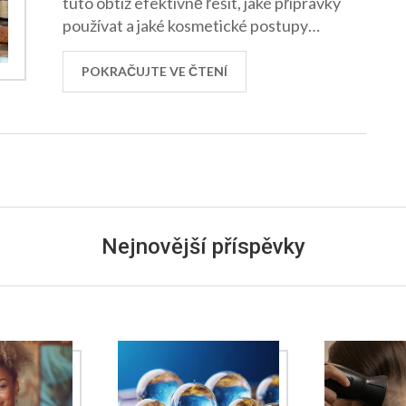
tuto obtíž efektivně řešit, jaké přípravky
používat a jaké kosmetické postupy
doporučuji. Připravte se na množství
praktických rad a tipů, které vám pomohou
POKRAČUJTE VE ČTENÍ
zvládnout tuto výzvu a vypadat opravdu
skvěle. Těším se na vás!
Nejnovější příspěvky