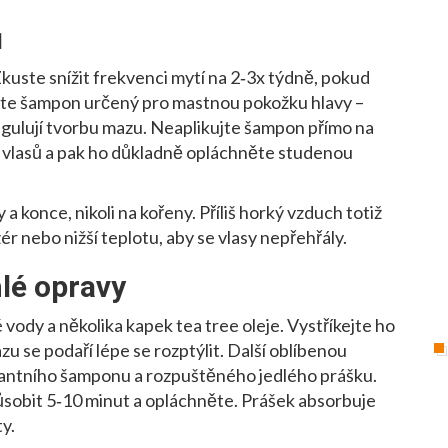
ů
 Zkuste snížit frekvenci mytí na 2‑3x týdně, pokud
jte šampon určený pro mastnou pokožku hlavy –
egulují tvorbu mazu. Neaplikujte šampon přímo na
ch vlasů a pak ho důkladně opláchněte studenou
a konce, nikoli na kořeny. Příliš horký vzduch totiž
ér nebo nižší teplotu, aby se vlasy nepřehřály.
lé opravy
vody a několika kapek tea tree oleje. Vystříkejte ho
u se podaří lépe se rozptýlit. Další oblíbenou
antního šamponu a rozpuštěného jedlého prášku.
ůsobit 5‑10 minut a opláchněte. Prášek absorbuje
y.