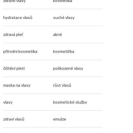
zdravé vlasy
kosmetika
hydratace vlasů
suché vlasy
zdravá pleť
akné
přírodní kosmetika
kosmetička
čištění pleti
poškozené vlasy
maska na vlasy
růst vlasů
vlasy
kosmetické služby
zdraví vlasů
emulze