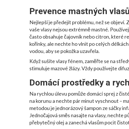
Prevence mastných vlas
Nejlepší je předejít problému, než se objeví.
vaše vlasy nejsou extrémně mastné. Používe
často obsahuje čajovník nebo citron, které r
kořínky, ale nechte ho vlnit po celých délká
vodou, aby se pokožka uzavřela.
Když sušíte vlasy fénem, zaměřte se na středy 
stimuluje mazové žlázy. Vždy používejte difuz
Domácí prostředky a rych
Na rychlou úlevu pomůže domácí sprej z čisté 
na korunu a nechte pár minut vyschnout – maz
metodou je jednorázový šampon ze sáčky inf
Jednočajová směs nasajte na vlasy, nechte p
přebytečný olej a zanechá vlasům pocit čistot