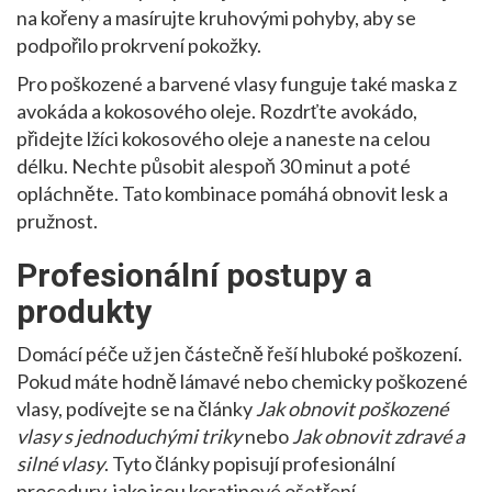
na kořeny a masírujte kruhovými pohyby, aby se
podpořilo prokrvení pokožky.
Pro poškozené a barvené vlasy funguje také maska z
avokáda a kokosového oleje. Rozdrťte avokádo,
přidejte lžíci kokosového oleje a naneste na celou
délku. Nechte působit alespoň 30 minut a poté
opláchněte. Tato kombinace pomáhá obnovit lesk a
pružnost.
Profesionální postupy a
produkty
Domácí péče už jen částečně řeší hluboké poškození.
Pokud máte hodně lámavé nebo chemicky poškozené
vlasy, podívejte se na články
Jak obnovit poškozené
vlasy s jednoduchými triky
nebo
Jak obnovit zdravé a
silné vlasy
. Tyto články popisují profesionální
procedury, jako jsou keratinové ošetření,