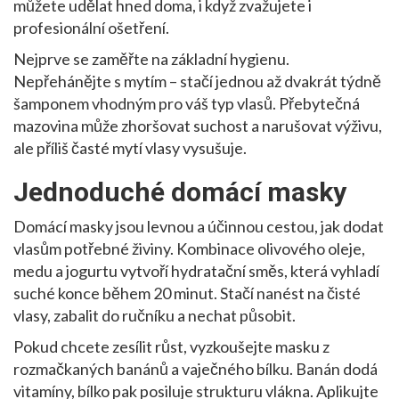
můžete udělat hned doma, i když zvažujete i
profesionální ošetření.
Nejprve se zaměřte na základní hygienu.
Nepřehánějte s mytím – stačí jednou až dvakrát týdně
šamponem vhodným pro váš typ vlasů. Přebytečná
mazovina může zhoršovat suchost a narušovat výživu,
ale příliš časté mytí vlasy vysušuje.
Jednoduché domácí masky
Domácí masky jsou levnou a účinnou cestou, jak dodat
vlasům potřebné živiny. Kombinace olivového oleje,
medu a jogurtu vytvoří hydratační směs, která vyhladí
suché konce během 20 minut. Stačí nanést na čisté
vlasy, zabalit do ručníku a nechat působit.
Pokud chcete zesílit růst, vyzkoušejte masku z
rozmačkaných banánů a vaječného bílku. Banán dodá
vitamíny, bílko pak posiluje strukturu vlákna. Aplikujte