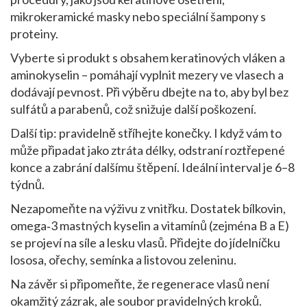
mikrokeramické masky nebo speciální šampony s
proteiny.
Vyberte si produkt s obsahem keratinových vláken a
aminokyselin – pomáhají vyplnit mezery ve vlasech a
dodávají pevnost. Při výběru dbejte na to, aby byl bez
sulfátů a parabenů, což snižuje další poškození.
Další tip: pravidelně stříhejte konečky. I když vám to
může připadat jako ztráta délky, odstraní roztřepené
konce a zabrání dalšímu štěpení. Ideální interval je 6–8
týdnů.
Nezapomeňte na výživu z vnitřku. Dostatek bílkovin,
omega‑3 mastných kyselin a vitamínů (zejména B a E)
se projeví na síle a lesku vlasů. Přidejte do jídelníčku
lososa, ořechy, semínka a listovou zeleninu.
Na závěr si připomeňte, že regenerace vlasů není
okamžitý zázrak, ale soubor pravidelných kroků.