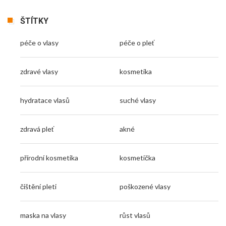
ŠTÍTKY
péče o vlasy
péče o pleť
zdravé vlasy
kosmetika
hydratace vlasů
suché vlasy
zdravá pleť
akné
přírodní kosmetika
kosmetička
čištění pleti
poškozené vlasy
maska na vlasy
růst vlasů