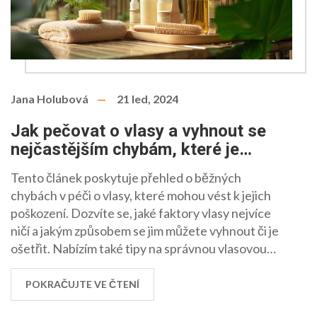
Jana Holubová
21 led, 2024
Jak pečovat o vlasy a vyhnout se
nejčastějším chybám, které je
poškozují
Tento článek poskytuje přehled o běžných
chybách v péči o vlasy, které mohou vést k jejich
poškození. Dozvíte se, jaké faktory vlasy nejvíce
ničí a jakým způsobem se jim můžete vyhnout či je
ošetřit. Nabízím také tipy na správnou vlasovou
rutinu, aby vaše hříva zůstala silná a zdravá.
POKRAČUJTE VE ČTENÍ