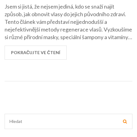
Jsem si jistá, že nejsem jediná, kdo se snaží najít
způsob, jak obnovit vlasy do jejich původního zdraví.
Tento článek vám představí nejjednodušší a
nejefektivnější metody regenerace vlasů. Vyzkoušíme
si různé přírodní masky, speciální šampony a vitamíny
pro zdravé vlasy. Pusťte se se mnou do boje proti
padání vlasů a pojdme společně obnovit zdraví a lesk
POKRAČUJTE VE ČTENÍ
našich vlasů.