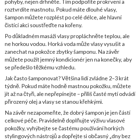
pohyby, nejen drhněte. Tím podpoříte prokrvení a
roztvrdíte mastnotu. Pokud máte dlouhé vlasy,
šampon můžete rozplést po celé délce, ale hlavní
čistící akci soustřeďte na kořeny.
Po důkladném masáži vlasy propláchněte teplou, ale
ne horkou vodou. Horká voda může vlasy vysušit a
zanechat na pokožce zbytky šamponu. Na závěr
můžete použít jemný kondicionér jen na konečky, aby
se předešlo těžkému vzhledu.
Jak často šamponovat? Většina lidí zvládne 2–3 krát
týdně. Pokud máte hodně mastnou pokožku, můžete
jít až na čtyři, ale nepřepínejte – příliš časté mytí odvádí
přirozený olej a vlasy se stanou křehkými.
Na závěr nezapomeňte, že dobrý šampon je jen částí
celkové péče. Pravidelně doplňujte výživu vlasové
pokožky, vyhýbejte se častému používání horkých
stylingových nástrojů a dopřejte si občasný „dny bez