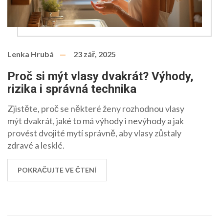
Lenka Hrubá
23 zář, 2025
Proč si mýt vlasy dvakrát? Výhody,
rizika i správná technika
Zjistěte, proč se některé ženy rozhodnou vlasy
mýt dvakrát, jaké to má výhody i nevýhody a jak
provést dvojité mytí správně, aby vlasy zůstaly
zdravé a lesklé.
POKRAČUJTE VE ČTENÍ