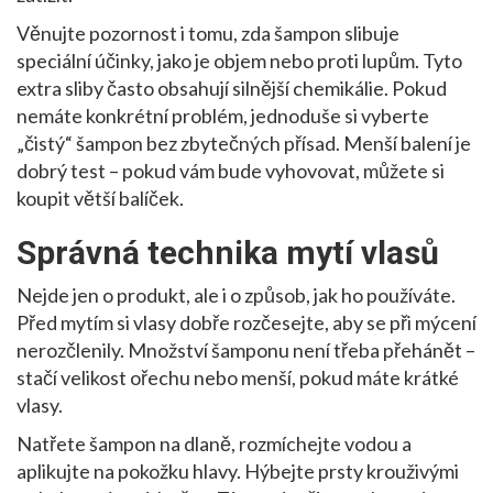
Věnujte pozornost i tomu, zda šampon slibuje
speciální účinky, jako je objem nebo proti lupům. Tyto
extra sliby často obsahují silnější chemikálie. Pokud
nemáte konkrétní problém, jednoduše si vyberte
„čistý“ šampon bez zbytečných přísad. Menší balení je
dobrý test – pokud vám bude vyhovovat, můžete si
koupit větší balíček.
Správná technika mytí vlasů
Nejde jen o produkt, ale i o způsob, jak ho používáte.
Před mytím si vlasy dobře rozčesejte, aby se při mýcení
nerozčlenily. Množství šamponu není třeba přehánět –
stačí velikost ořechu nebo menší, pokud máte krátké
vlasy.
Natřete šampon na dlaně, rozmíchejte vodou a
aplikujte na pokožku hlavy. Hýbejte prsty krouživými