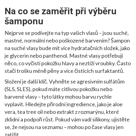
Na co se zaměřit při výběru
šamponu
Nejprve se podívejte na typ vašich vlasů – jsou suché,
mastné, normální nebo poškozené barvením? Šampon
na suché vlasy bude mít více hydratačních složek, jako
je glycerin nebo panthenol. Mastné vlasy potřebují
něco, co vyčistí pokožku hlavy a neztíží vroubky. Často
stačí trošku méně pěny a více čistících surfaktantů.
Složení je další klíč. Vyhněte se agresivním sulfátům
(SLS, SLES), pokud máte citlivou pokožku nebo
barvené vlasy – tyto látky mohou barvu rychle
vyplavit. Hledejte přírodní ingredience, jako je aloe
vera, tea tree oil nebo extrakt z rozmarýnu, které
zklidní a podpoří růst. Pokud vám vadí silikony, ujistěte
se, že nejsou na seznamu – mohou po čase vlasy jen
zatížit.