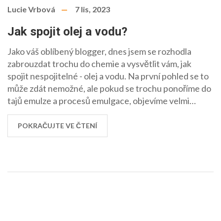
Lucie Vrbová
7 lis, 2023
Jak spojit olej a vodu?
Jako váš oblíbený blogger, dnes jsem se rozhodla
zabrouzdat trochu do chemie a vysvětlit vám, jak
spojit nespojitelné - olej a vodu. Na první pohled se to
může zdát nemožné, ale pokud se trochu ponoříme do
tajů emulze a procesů emulgace, objevíme velmi
zajímavé fakty. Ráda vám ukážu krok po kroku, jakým
způsobem je možné tyto dvě látky spojit a jaký to má
POKRAČUJTE VE ČTENÍ
význam. Takže připravte zápisníky a pojďme se
společně ponořit do fascinujícího světa chemie.