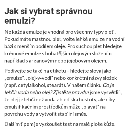
Jak si vybrat správnou
emulzi?
Ne každá emulze je vhodná pro všechny typy pleti.
Pokud máte mastnou pleť, volte lehké emulze na vodní
bázi s menším podílem oleje. Pro suchou pleť hledejte
krémové emulze s bohatějším olejovým složením,
například s arganovým nebo jojobovým olejem.
Podívejte se také na etiketu – hledejte slova jako
„emulze“, „olej‑v‑vodi“ nebo konkrétní názvy složek
(např. cetylalkohol, stearát). V našem článku
Co je
lehčí: voda nebo olej? Zjistěte pravdu!
jsme vysvětlili,
že olej je lehčí než voda z hlediska hustoty, ale díky
emulsifikačním prostředkům může „plavat“ na
povrchu vody a vytvořit stabilní směs.
Dalším tipem je vyzkoušet test na malé ploše kůže.