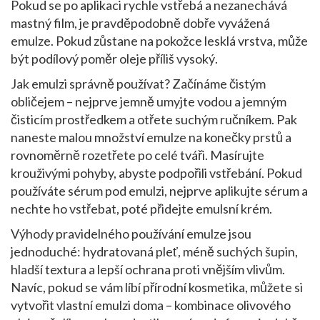
Pokud se po aplikaci rychle vstřebá a nezanechává
mastný film, je pravděpodobně dobře vyvážená
emulze. Pokud zůstane na pokožce lesklá vrstva, může
být podílový poměr oleje příliš vysoký.
Jak emulzi správně používat? Začínáme čistým
obličejem – nejprve jemně umyjte vodou a jemným
čisticím prostředkem a otřete suchým ručníkem. Pak
naneste malou množství emulze na konečky prstů a
rovnoměrně rozetřete po celé tváři. Masírujte
krouživými pohyby, abyste podpořili vstřebání. Pokud
používáte sérum pod emulzi, nejprve aplikujte sérum a
nechte ho vstřebat, poté přidejte emulsní krém.
Výhody pravidelného používání emulze jsou
jednoduché: hydratovaná pleť, méně suchých šupin,
hladší textura a lepší ochrana proti vnějším vlivům.
Navíc, pokud se vám líbí přírodní kosmetika, můžete si
vytvořit vlastní emulzi doma – kombinace olivového