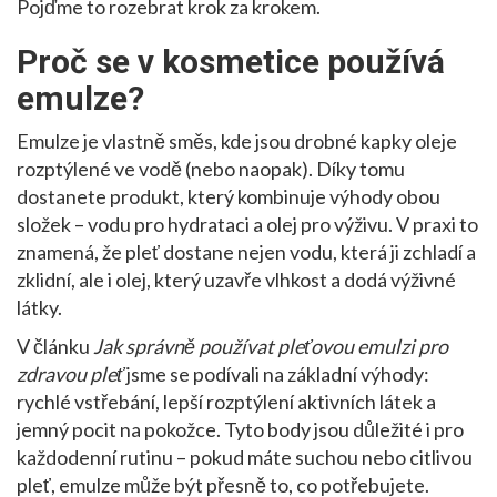
Pojďme to rozebrat krok za krokem.
Proč se v kosmetice používá
emulze?
Emulze je vlastně směs, kde jsou drobné kapky oleje
rozptýlené ve vodě (nebo naopak). Díky tomu
dostanete produkt, který kombinuje výhody obou
složek – vodu pro hydrataci a olej pro výživu. V praxi to
znamená, že pleť dostane nejen vodu, která ji zchladí a
zklidní, ale i olej, který uzavře vlhkost a dodá výživné
látky.
V článku
Jak správně používat pleťovou emulzi pro
zdravou pleť
jsme se podívali na základní výhody:
rychlé vstřebání, lepší rozptýlení aktivních látek a
jemný pocit na pokožce. Tyto body jsou důležité i pro
každodenní rutinu – pokud máte suchou nebo citlivou
pleť, emulze může být přesně to, co potřebujete.