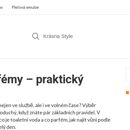
as
Pleťová emulze
fémy – praktický
ejen ve službě, ale i ve volném čase? Výběr
uchý, když znáte pár základních pravidel. V
o je toaletní voda a co parfém, jak najít vůni podle
elý den.