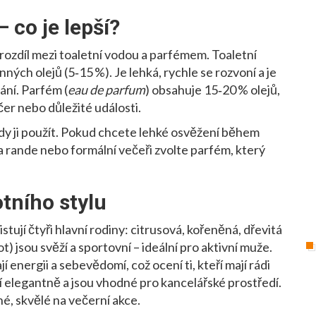
 co je lepší?
e rozdíl mezi toaletní vodou a parfémem. Toaletní
nných olejů (5‑15 %). Je lehká, rychle se rozvoní a je
ání. Parfém (
eau de parfum
) obsahuje 15‑20 % olejů,
ečer nebo důležité události.
, kdy ji použít. Pokud chcete lehké osvěžení během
 rande nebo formální večeři zvolte parfém, který
otního stylu
stují čtyři hlavní rodiny: citrusová, kořeněná, dřevitá
t) jsou svěží a sportovní – ideální pro aktivní muže.
nergii a sebevědomí, což ocení ti, kteří mají rádi
í elegantně a jsou vhodné pro kancelářské prostředí.
né, skvělé na večerní akce.