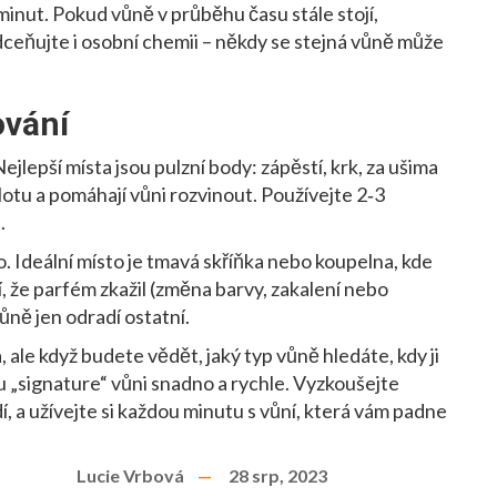
minut. Pokud vůně v průběhu času stále stojí,
ňujte i osobní chemii – někdy se stejná vůně může
ování
ejlepší místa jsou pulzní body: zápěstí, krk, za ušima
eplotu a pomáhají vůni rozvinout. Používejte 2‑3
.
. Ideální místo je tmavá skříňka nebo koupelna, kde
 že parfém zkažil (změna barvy, zakalení nebo
ůně jen odradí ostatní.
ale když budete vědět, jaký typ vůně hledáte, kdy ji
vou „signature“ vůni snadno a rychle. Vyzkoušejte
í, a užívejte si každou minutu s vůní, která vám padne
Lucie Vrbová
28 srp, 2023