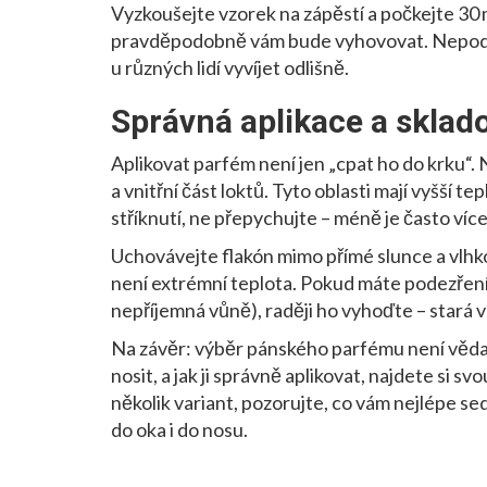
Vyzkoušejte vzorek na zápěstí a počkejte 30 
pravděpodobně vám bude vyhovovat. Nepodce
u různých lidí vyvíjet odlišně.
Správná aplikace a sklad
Aplikovat parfém není jen „cpat ho do krku“. N
a vnitřní část loktů. Tyto oblasti mají vyšší t
stříknutí, ne přepychujte – méně je často více
Uchovávejte flakón mimo přímé slunce a vlhko
není extrémní teplota. Pokud máte podezření,
nepříjemná vůně), raději ho vyhoďte – stará v
Na závěr: výběr pánského parfému není věda, 
nosit, a jak ji správně aplikovat, najdete si s
několik variant, pozorujte, co vám nejlépe sed
do oka i do nosu.