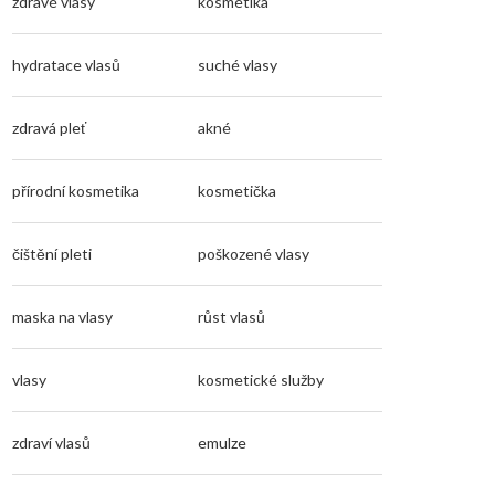
zdravé vlasy
kosmetika
hydratace vlasů
suché vlasy
zdravá pleť
akné
přírodní kosmetika
kosmetička
čištění pleti
poškozené vlasy
maska na vlasy
růst vlasů
vlasy
kosmetické služby
zdraví vlasů
emulze