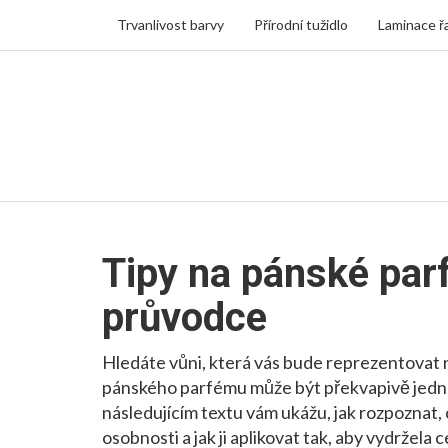
Trvanlivost barvy
Přírodní tužidlo
Laminace ř
Tipy na pánské par
průvodce
Hledáte vůni, která vás bude reprezentovat n
pánského parfému může být překvapivě jednod
následujícím textu vám ukážu, jak rozpoznat, c
osobnosti a jak ji aplikovat tak, aby vydržela c