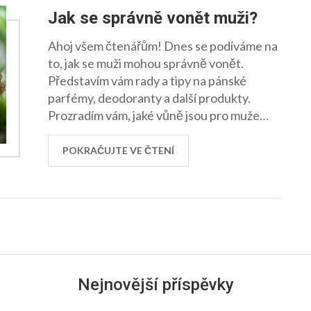
Jak se správně vonět muži?
Ahoj všem čtenářům! Dnes se podíváme na
to, jak se muži mohou správně vonět.
Představím vám rady a tipy na pánské
parfémy, deodoranty a další produkty.
Prozradím vám, jaké vůně jsou pro muže
nejvhodnější a jak je správně používat.
Připravte se na cestu plnou neodolatelných
POKRAČUJTE VE ČTENÍ
vůní!
Nejnovější příspěvky