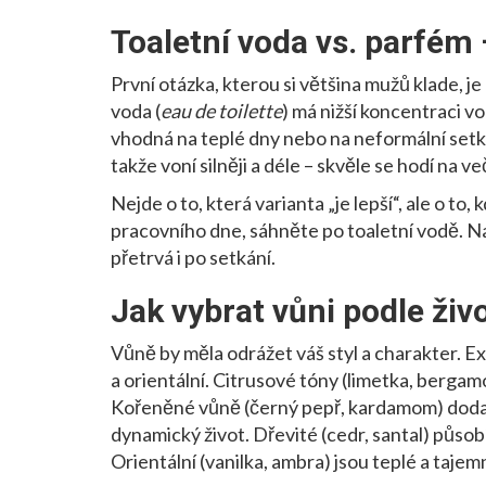
Toaletní voda vs. parfém –
První otázka, kterou si většina mužů klade, j
voda (
eau de toilette
) má nižší koncentraci vo
vhodná na teplé dny nebo na neformální setk
takže voní silněji a déle – skvěle se hodí na v
Nejde o to, která varianta „je lepší“, ale o to
pracovního dne, sáhněte po toaletní vodě. Na
přetrvá i po setkání.
Jak vybrat vůni podle živ
Vůně by měla odrážet váš styl a charakter. Exi
a orientální. Citrusové tóny (limetka, bergamo
Kořeněné vůně (černý pepř, kardamom) dodají e
dynamický život. Dřevité (cedr, santal) působ
Orientální (vanilka, ambra) jsou teplé a tajem