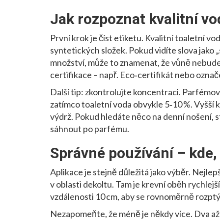
Jak rozpoznat kvalitní v
První krok je číst etiketu. Kvalitní toaletní 
syntetických složek. Pokud vidíte slova jako
množství, může to znamenat, že vůně nebude 
certifikace – např. Eco‑certifikát nebo označe
Další tip: zkontrolujte koncentraci. Parfémo
zatímco toaletní voda obvykle 5‑10 %. Vyšší k
výdrž. Pokud hledáte něco na denní nošení, st
sáhnout po parfému.
Správné používání – kde, 
Aplikace je stejně důležitá jako výběr. Nejlepš
v oblasti dekoltu. Tam je krevní oběh rychlej
vzdálenosti 10 cm, aby se rovnoměrně rozptýlil
Nezapomeňte, že méně je někdy více. Dva až tři