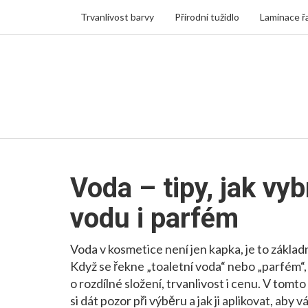
Trvanlivost barvy
Přírodní tužidlo
Laminace ř
Voda – tipy, jak vyb
vodu i parfém
Voda v kosmetice není jen kapka, je to základní
Když se řekne „toaletní voda“ nebo „parfém“, 
o rozdílné složení, trvanlivost i cenu. V tomt
si dát pozor při výběru a jak ji aplikovat, aby 