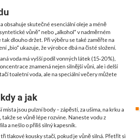
odu
voda obsahuje skutečné esenciální oleje a méně
 „syntetické vůně“ nebo „alkohol“ v nadměrném
tak dlouho držet. Při výběru se také zaměřte na
ní „bio“ ukazuje, že výrobce dbá na čisté složení.
vaná voda má vyšší podíl vonných látek (15‑20 %),
oncentrace znamená nejen silnější vůni, ale i delší
ačí toaletní voda, ale na speciální večery můžete
kdy a jak
í místa jsou pulzní body – zápěstí, za ušima, na krku a
ší, takže se vůně lépe rozvine. Naneste vodu z
a a nešlo o příliš silný kapesník.
 tlakové kousky stačí, pokud je vůně silná. Přetřít si