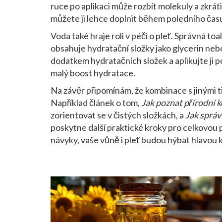
ruce po aplikaci může rozbít molekuly a zkrát
můžete ji lehce doplnit během poledního času
Voda také hraje roli v péči o pleť. Správná to
obsahuje hydratační složky jako glycerin neb
dodatkem hydratačních složek a aplikujte ji po
malý boost hydratace.
Na závěr připomínám, že kombinace s jinými t
Například článek o tom,
Jak poznat přírodní k
zorientovat se v čistých složkách, a
Jak správ
poskytne další praktické kroky pro celkovou p
návyky, vaše vůně i pleť budou hýbat hlavou