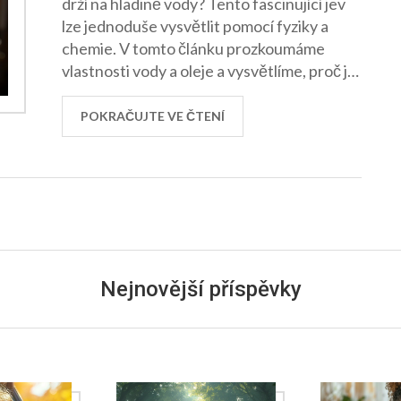
drží na hladině vody? Tento fascinující jev
lze jednoduše vysvětlit pomocí fyziky a
chemie. V tomto článku prozkoumáme
vlastnosti vody a oleje a vysvětlíme, proč je
olej lehčí než voda. Kromě toho se také
dozvíte několik praktických tipů, jak tyto
POKRAČUJTE VE ČTENÍ
znalosti využít v každodenním životě.
Nejnovější příspěvky