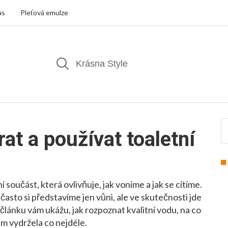
as
Pleťová emulze
rat a používat toaletní
 součást, která ovlivňuje, jak voníme a jak se cítíme.
často si představíme jen vůni, ale ve skutečnosti jde
o článku vám ukážu, jak rozpoznat kvalitní vodu, na co
vám vydržela co nejdéle.