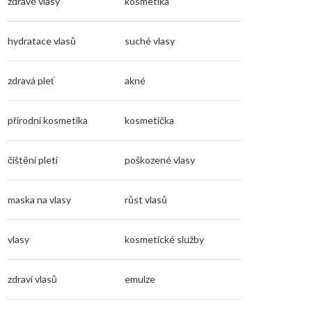
zdravé vlasy
kosmetika
hydratace vlasů
suché vlasy
zdravá pleť
akné
přírodní kosmetika
kosmetička
čištění pleti
poškozené vlasy
maska na vlasy
růst vlasů
vlasy
kosmetické služby
zdraví vlasů
emulze