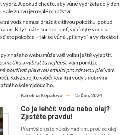
it výdrž. A pokud chcete, aby vůně vydržela celý den,
 – ale znovu jen malé množství.
aletní voda nemusí dráždit citlivou pokožku, pokud
o aloe. Když máte suchou pleť, vybírejte vodu s
 čisté pokožce – tak se vůně „přichytí“ a vy získáte i
ipy z našeho webu může vaši volbu ještě vylepšit.
osmetiku a vybrat tu nejlepší
, vám pomůže
ně používat pleťovou emulzi pro zdravou pleť
vám
éči. Když spojíte výběr kvalitní vody s dobrými
 každého kolemjdoucího.
Karolína Kopalová
15 čen, 2024
Co je lehčí: voda nebo olej?
Zjistěte pravdu!
Přemýšleli jste někdy nad tím, proč se olej