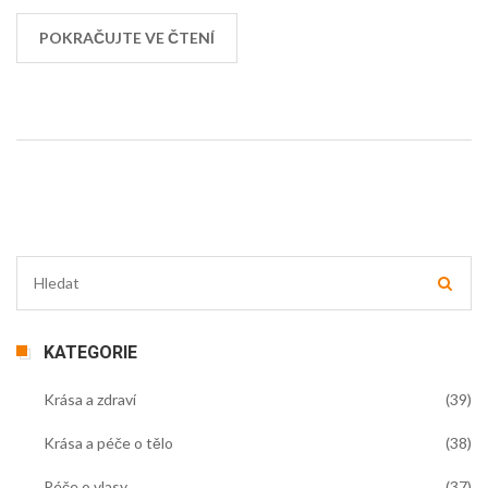
vám pomohou při výběru ideálního parfému.
POKRAČUJTE VE ČTENÍ
KATEGORIE
Krása a zdraví
(39)
Krása a péče o tělo
(38)
Péče o vlasy
(37)