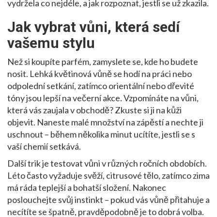
vydržela co nejdéle, a jak rozpoznat, jestli se už zkazila.
Jak vybrat vůni, která sedí
vašemu stylu
Než si koupíte parfém, zamyslete se, kde ho budete
nosit. Lehká květinová vůně se hodí na práci nebo
odpolední setkání, zatímco orientální nebo dřevité
tóny jsou lepší na večerní akce. Vzpomínáte na vůni,
která vás zaujala v obchodě? Zkuste si ji na kůži
objevit. Naneste malé množství na zápěstí a nechte ji
uschnout – během několika minut ucítíte, jestli se s
vaší chemií setkává.
Další trik je testovat vůni v různých ročních obdobích.
Léto často vyžaduje svěží, citrusové tělo, zatímco zima
má ráda teplejší a bohatší složení. Nakonec
poslouchejte svůj instinkt – pokud vás vůně přitahuje a
necítíte se špatně, pravděpodobně je to dobrá volba.