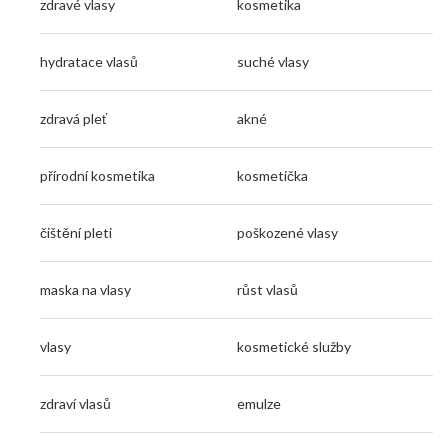
zdravé vlasy
kosmetika
hydratace vlasů
suché vlasy
zdravá pleť
akné
přírodní kosmetika
kosmetička
čištění pleti
poškozené vlasy
maska na vlasy
růst vlasů
vlasy
kosmetické služby
zdraví vlasů
emulze