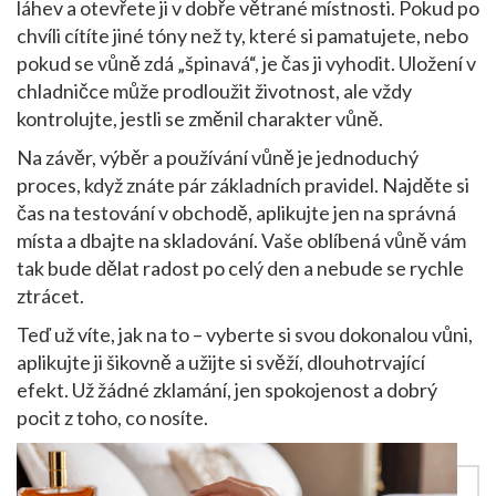
láhev a otevřete ji v dobře větrané místnosti. Pokud po
chvíli cítíte jiné tóny než ty, které si pamatujete, nebo
pokud se vůně zdá „špinavá“, je čas ji vyhodit. Uložení v
chladničce může prodloužit životnost, ale vždy
kontrolujte, jestli se změnil charakter vůně.
Na závěr, výběr a používání vůně je jednoduchý
proces, když znáte pár základních pravidel. Najděte si
čas na testování v obchodě, aplikujte jen na správná
místa a dbajte na skladování. Vaše oblíbená vůně vám
tak bude dělat radost po celý den a nebude se rychle
ztrácet.
Teď už víte, jak na to – vyberte si svou dokonalou vůni,
aplikujte ji šikovně a užijte si svěží, dlouhotrvající
efekt. Už žádné zklamání, jen spokojenost a dobrý
pocit z toho, co nosíte.