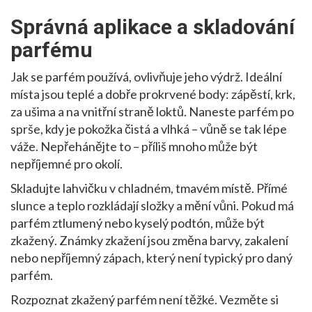
Správná aplikace a skladování
parfému
Jak se parfém používá, ovlivňuje jeho výdrž. Ideální
místa jsou teplé a dobře prokrvené body: zápěstí, krk,
za ušima a na vnitřní straně loktů. Naneste parfém po
sprše, kdy je pokožka čistá a vlhká – vůně se tak lépe
váže. Nepřehánějte to – příliš mnoho může být
nepříjemné pro okolí.
Skladujte lahvičku v chladném, tmavém místě. Přímé
slunce a teplo rozkládají složky a mění vůni. Pokud má
parfém ztlumený nebo kyselý podtón, může být
zkažený. Známky zkažení jsou změna barvy, zakalení
nebo nepříjemný zápach, který není typický pro daný
parfém.
Rozpoznat zkažený parfém není těžké. Vezměte si