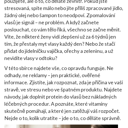
použijete, ale o to, co děláte zevnitř. Pokud jste
stresovaná, spíte málo nebo jíte příliš zpracované jídlo,
žádný olej nebo šampon to neodpoví. Zpomalování
vlasů je signál – ne problém. A když začnete
poslouchat, co vám tělo říká, všechno se začne měnit.
Víte, že některé ženy vidí zlepšení už za 6 týdnů jen
tím, že přestaly myt vlasy každý den? Nebo že stačí
přidat do jídelníčku vajíčka, ořechy a zeleninu, a už
nevidíte vlasy v odtoku?
V této sbírce najdete vše, co opravdu funguje. Ne
odhady, ne reklamy – jen praktické, ověřené
informace. Zjistíte, jak rozpoznat, zda je příčina ve vaší
stravě, ve stresu nebo ve špatném produktu. Najdete
návody, jak doplnit protein do vlasů bez nákladných
léčebných procedur. A poznáte, které vitamíny
skutečně pomáhají, a které jen zatěžují váš rozpočet.
Nejde o to, kolik utratíte – jde o to, co děláte správně.