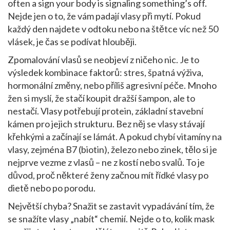
often a sign your body is signaling something’s off.
Nejde jen o to, že vám padají vlasy při mytí. Pokud
každý den najdete v odtoku nebo na štětce víc než 50
vlásek, je čas se podívat hlouběji.
Zpomalování vlasů se neobjeví z ničeho nic. Je to
výsledek kombinace faktorů: stres, špatná výživa,
hormonální změny, nebo příliš agresivní péče. Mnoho
žen si myslí, že stačí koupit dražší šampon, ale to
nestačí. Vlasy potřebují
protein
,
základní stavební
kámen pro jejich strukturu
. Bez něj se vlasy stávají
křehkými a začínají se lámát. A pokud chybí
vitamíny na
vlasy
,
zejména B7 (biotin), železo nebo zinek
, tělo si je
nejprve vezme z vlasů – ne z kostí nebo svalů. To je
důvod, proč některé ženy začnou mít řídké vlasy po
dietě nebo po porodu.
Největší chyba? Snažit se zastavit vypadávání tím, že
se snažíte vlasy „nabít“ chemií. Nejde o to, kolik mask