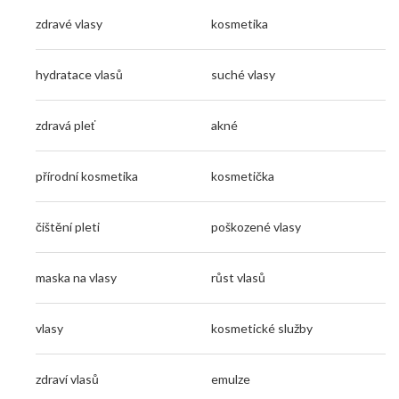
zdravé vlasy
kosmetika
hydratace vlasů
suché vlasy
zdravá pleť
akné
přírodní kosmetika
kosmetička
čištění pleti
poškozené vlasy
maska na vlasy
růst vlasů
vlasy
kosmetické služby
zdraví vlasů
emulze