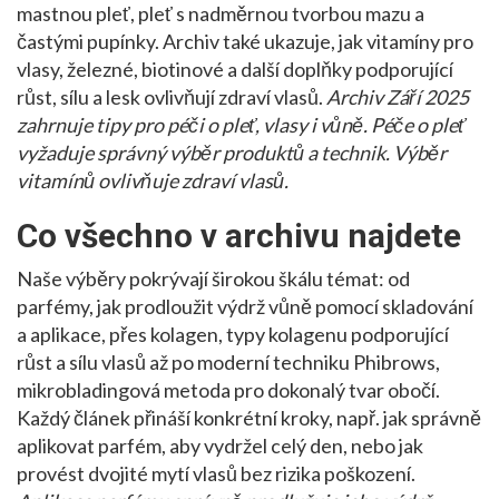
mastnou pleť
,
pleť s nadměrnou tvorbou mazu a
častými pupínky
. Archiv také ukazuje, jak
vitamíny pro
vlasy
,
železné, biotinové a další doplňky podporující
růst, sílu a lesk
ovlivňují zdraví vlasů.
Archiv Září 2025
zahrnuje tipy pro péči o pleť, vlasy i vůně.
Péče o pleť
vyžaduje správný výběr produktů a technik.
Výběr
vitamínů ovlivňuje zdraví vlasů.
Co všechno v archivu najdete
Naše výběry pokrývají širokou škálu témat: od
parfémy
,
jak prodloužit výdrž vůně pomocí skladování
a aplikace
, přes
kolagen
,
typy kolagenu podporující
růst a sílu vlasů
až po moderní techniku
Phibrows
,
mikrobladingová metoda pro dokonalý tvar obočí
.
Každý článek přináší konkrétní kroky, např. jak správně
aplikovat parfém, aby vydržel celý den, nebo jak
provést dvojité mytí vlasů bez rizika poškození.