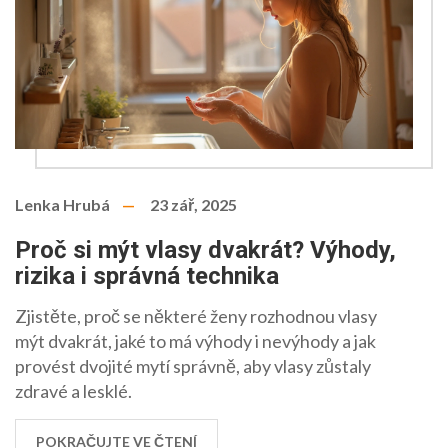
Lenka Hrubá
23 zář, 2025
Proč si mýt vlasy dvakrát? Výhody,
rizika i správná technika
Zjistěte, proč se některé ženy rozhodnou vlasy
mýt dvakrát, jaké to má výhody i nevýhody a jak
provést dvojité mytí správně, aby vlasy zůstaly
zdravé a lesklé.
POKRAČUJTE VE ČTENÍ