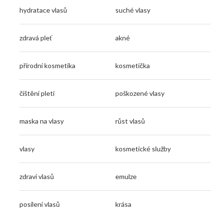
hydratace vlasů
suché vlasy
zdravá pleť
akné
přírodní kosmetika
kosmetička
čištění pleti
poškozené vlasy
maska na vlasy
růst vlasů
vlasy
kosmetické služby
zdraví vlasů
emulze
posílení vlasů
krása