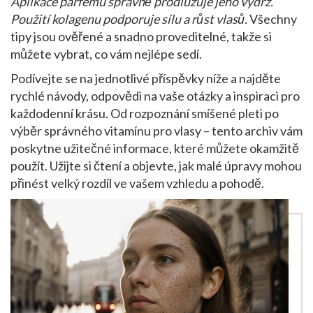
Aplikace parfému správně prodlužuje jeho výdrž.
Použití kolagenu podporuje sílu a růst vlasů.
Všechny
tipy jsou ověřené a snadno proveditelné, takže si
můžete vybrat, co vám nejlépe sedí.
Podívejte se na jednotlivé příspěvky níže a najděte
rychlé návody, odpovědi na vaše otázky a inspiraci pro
každodenní krásu. Od rozpoznání smíšené pleti po
výběr správného vitamínu pro vlasy – tento archiv vám
poskytne užitečné informace, které můžete okamžitě
použít. Užijte si čtení a objevte, jak malé úpravy mohou
přinést velký rozdíl ve vašem vzhledu a pohodě.