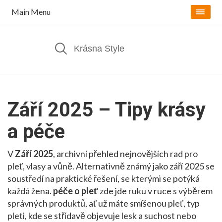
Main Menu
Září 2025 – Tipy krásy
a péče
V
Září 2025
,
archivní přehled nejnovějších rad pro
pleť, vlasy a vůně
. Alternativně známý jako
září 2025
se
soustředí na praktické řešení, se kterými se potýká
každá žena.
péče o pleť
zde jde ruku v ruce s výběrem
správných produktů, ať už máte
smíšenou pleť
,
typ
pleti, kde se střídavě objevuje lesk a suchost
nebo