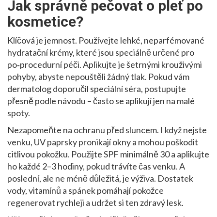
Jak správně pečovat o pleť po
kosmetice?
Klíčová je jemnost. Používejte lehké, neparfémované
hydratační krémy, které jsou speciálně určené pro
po‑procedurní péči. Aplikujte je šetrnými krouživými
pohyby, abyste nepouštěli žádný tlak. Pokud vám
dermatolog doporučil speciální séra, postupujte
přesně podle návodu – často se aplikují jen na malé
spoty.
Nezapomeňte na ochranu před sluncem. I když nejste
venku, UV paprsky pronikají okny a mohou poškodit
citlivou pokožku. Použijte SPF minimálně 30 a aplikujte
ho každé 2–3 hodiny, pokud trávíte čas venku. A
poslední, ale ne méně důležitá, je výživa. Dostatek
vody, vitamínů a spánek pomáhají pokožce
regenerovat rychleji a udržet si ten zdravý lesk.