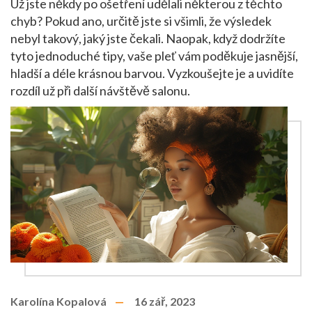
Už jste někdy po ošetření udělali některou z těchto
chyb? Pokud ano, určitě jste si všimli, že výsledek
nebyl takový, jaký jste čekali. Naopak, když dodržíte
tyto jednoduché tipy, vaše pleť vám poděkuje jasnější,
hladší a déle krásnou barvou. Vyzkoušejte je a uvidíte
rozdíl už při další návštěvě salonu.
Karolína Kopalová
16 zář, 2023