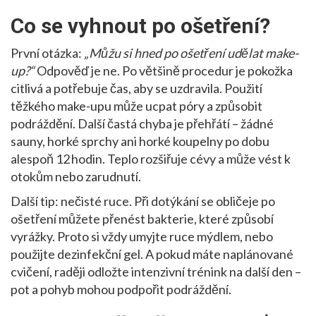
Co se vyhnout po ošetření?
První otázka:
„Můžu si hned po ošetření udělat make-
up?“
Odpověď je ne. Po většině procedur je pokožka
citlivá a potřebuje čas, aby se uzdravila. Použití
těžkého make-upu může ucpat póry a způsobit
podráždění. Další častá chyba je přehřátí – žádné
sauny, horké sprchy ani horké koupelny po dobu
alespoň 12 hodin. Teplo rozšiřuje cévy a může vést k
otokům nebo zarudnutí.
Další tip: nečisté ruce. Při dotýkání se obličeje po
ošetření můžete přenést bakterie, které způsobí
vyrážky. Proto si vždy umyjte ruce mýdlem, nebo
použijte dezinfekční gel. A pokud máte naplánované
cvičení, raději odložte intenzivní trénink na další den –
pot a pohyb mohou podpořit podráždění.