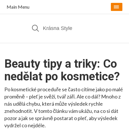
Main Menu
Beauty tipy a triky: Co
nedělat po kosmetice?
Po kosmetické proceduře se často cítíme jako po malé
proměně – pleť je svěží, tvář září. Ale co dál? Mnoho z
nás udělá chybu, která může výsledek rychle
znehodnotit. V tomto článku vám ukážu, na co si dát
pozor a jak se správně postarat o pleť, aby výsledek
vydržel co nejdéle.