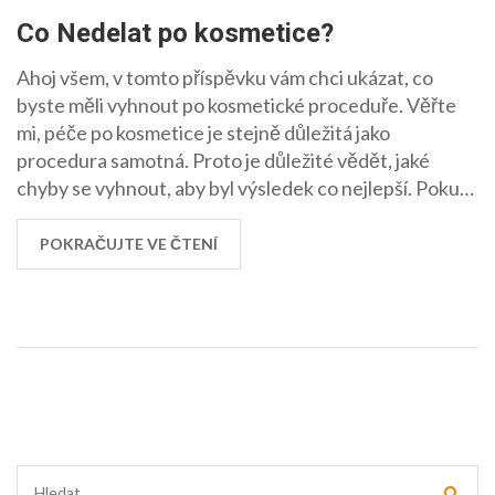
Co Nedelat po kosmetice?
Ahoj všem, v tomto příspěvku vám chci ukázat, co
byste měli vyhnout po kosmetické proceduře. Věřte
mi, péče po kosmetice je stejně důležitá jako
procedura samotná. Proto je důležité vědět, jaké
chyby se vyhnout, aby byl výsledek co nejlepší. Pokud
se chcete dozvědět více, zůstaňte se mnou a
podívejme se na to společně. Bez správné péče může
POKRAČUJTE VE ČTENÍ
všechna ta námaha jít nazmar, takže je důležité být o
tomto informován.