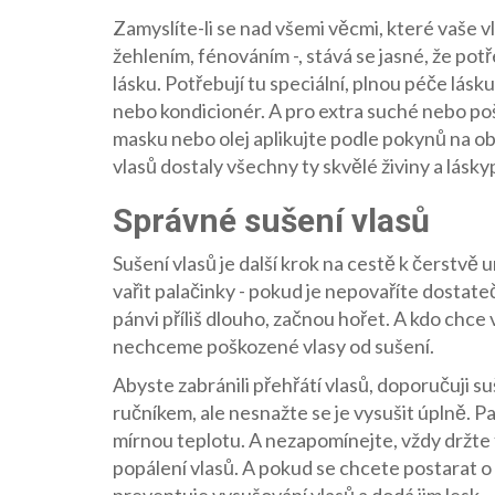
Zamyslíte-li se nad všemi věcmi, které vaše 
žehlením, fénováním -, stává se jasné, že potř
lásku. Potřebují tu speciální, plnou péče lá
nebo kondicionér. A pro extra suché nebo po
masku nebo olej aplikujte podle pokynů na o
vlasů dostaly všechny ty skvělé živiny a lásk
Správné sušení vlasů
Sušení vlasů je další krok na cestě k čerstvě
vařit palačinky - pokud je nepovaříte dostat
pánvi příliš dlouho, začnou hořet. A kdo chce
nechceme poškozené vlasy od sušení.
Abyste zabránili přehřátí vlasů, doporučuji s
ručníkem, ale nesnažte se je vysušit úplně. Pa
mírnou teplotu. A nezapomínejte, vždy držte 
popálení vlasů. A pokud se chcete postarat o s
preventuje vysušování vlasů a dodá jim lesk.