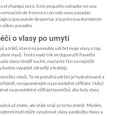
 es el champú seco. Este pequeño salvador en una
na sensación de frescura con solo unas pasadas
mágico que puede despertar a la princesa durmiente
tím vůbec poradím.
péči o vlasy po umytí
pů a triků, které mi pomohly udržet moje vlasy v top
sušení vlasů. Tento malý trik mi doporučil Pavelův
 vaše vlasy téměř suché, nastavte fén na nejnižší
y budou vypadat zdravěji a leskleji.
na konečky vlasů. To mi pomáhá udržet je hydratované a
mozřejmě, nezapomínejte na pravidelné stříhání. I když
ínat na pravidelné stříhání konečků, aby byly vlasy
ná už znáte, ale stále stojí za to ho zmínit. Myslím,
dodenní mytí může vysušovat vlasy a pokožku hlavy a