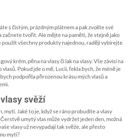
ínáte s čistým, prázdným plátnem a pak zvolíte své
 začnete tvořit. Ale mějte na paměti, že stejně jako
e použít všechny produkty najednou, raději vybírejte
gový krém, pěna na vlasy či lak na vlasy. Vše závisí na
p vlasů. Pokud jde o mě, Lucii, řekla bych, že méně je
abych podpořila přirozenou krásu mých vlasů a
emi.
vlasy svěží
, mytí. Jaké to je, když se ráno probudíte a vlasy
... Čerstvě umytý vlas může vydržet jeden den, možná
 vaše vlasy už nevypadají tak svěže, ale přesto
ímu mytí?