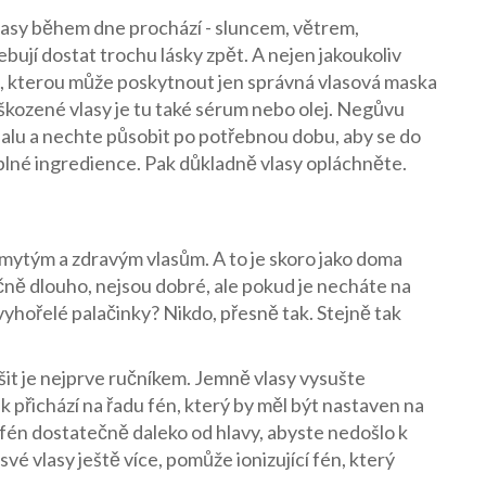
vlasy během dne prochází - sluncem, větrem,
ebují dostat trochu lásky zpět. A nejen jakoukoliv
sku, kterou může poskytnout jen správná vlasová maska
škozené vlasy je tu také sérum nebo olej. Negůvu
balu a nechte působit po potřebnou dobu, aby se do
yplné ingredience. Pak důkladně vlasy opláchněte.
 umytým a zdravým vlasům. A to je skoro jako doma
ečně dlouho, nejsou dobré, ale pokud je necháte na
 vyhořelé palačinky? Nikdo, přesně tak. Stejně tak
ušit je nejprve ručníkem. Jemně vlasy vysušte
k přichází na řadu fén, který by měl být nastaven na
fén dostatečně daleko od hlavy, abyste nedošlo k
vé vlasy ještě více, pomůže ionizující fén, který