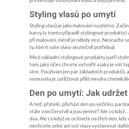
Styling vlasů po umytí
Styling vlasů je jako malování na plátno. Zač
barvy (v tomto případě stylingové produkty) a
při malování, méně je někdy více. Nesnažte s
ty, které vaše vlasy skutečně potřebují.
Mezi základní stylingové produkty patří stylin
tom, jaký účes chcete vytvořit a jaký je váš ty
více. Používám jen pár základních produktů, 
nemusela je zatěžovat příliš mnoha chemikáli
Den po umytí: Jak udržet 
A teď, přátelé, přichází den po večírku, pardon
stále voní čerstvě a jsou jemné? Ale co když
dva. Ale co když se ocitnete na třetí den, kdy
nechcete sebe ani své vlasy vystavovat dalš