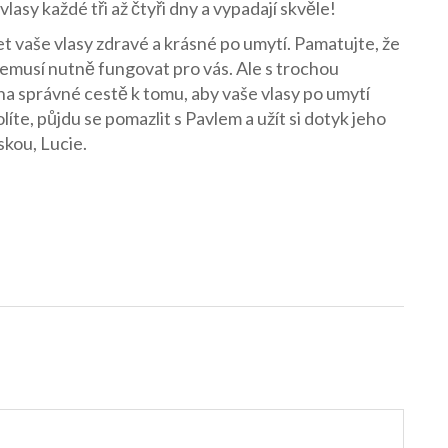
lasy každé tři až čtyři dny a vypadají skvěle!
et vaše vlasy zdravé a krásné po umytí. Pamatujte, že
 nemusí nutně fungovat pro vás. Ale s trochou
na správné cestě k tomu, aby vaše vlasy po umytí
líte, půjdu se pomazlit s Pavlem a užít si dotyk jeho
skou, Lucie.