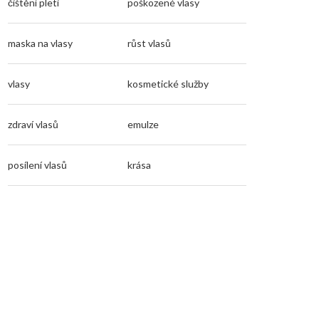
čištění pleti
poškozené vlasy
maska na vlasy
růst vlasů
vlasy
kosmetické služby
zdraví vlasů
emulze
posílení vlasů
krása