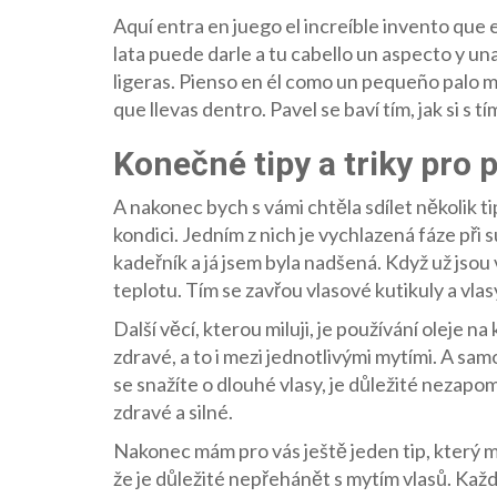
Aquí entra en juego el increíble invento que
lata puede darle a tu cabello un aspecto y u
ligeras. Pienso en él como un pequeño palo 
que llevas dentro. Pavel se baví tím, jak si s 
Konečné tipy a triky pro 
A nakonec bych s vámi chtěla sdílet několik ti
kondici. Jedním z nich je vychlazená fáze při 
kadeřník a já jsem byla nadšená. Když už jsou
teplotu. Tím se zavřou vlasové kutikuly a vlas
Další věcí, kterou miluji, je používání oleje 
zdravé, a to i mezi jednotlivými mytími. A sa
se snažíte o dlouhé vlasy, je důležité nezapom
zdravé a silné.
Nakonec mám pro vás ještě jeden tip, který mož
že je důležité nepřehánět s mytím vlasů. Kaž