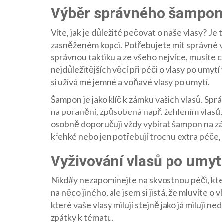
Výběr správného šamponu
Víte, jak je důležité pečovat o naše vlasy? Je 
zasněženém kopci. Potřebujete mít správné 
správnou taktiku a ze všeho nejvíce, musíte cít
nejdůležitějších věcí při péči o vlasy po umy
si užívá mé jemné a voňavé vlasy po umytí.
Šampon je jako klíč k zámku vašich vlasů. Sp
na poranění, způsobená např. žehlením vlasů,
osobně doporučuji vždy vybírat šampon na zák
křehké nebo jen potřebují trochu extra péče, 
Vyživování vlasů po umyt
Nikd#y nezapomínejte na skvostnou péči, kte
na něco jiného, ale jsem si jistá, že mluvíte o
které vaše vlasy milují stejně jako já miluji n
zpátky k tématu.