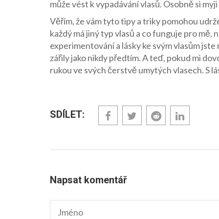
může vést k vypadávání vlasů. Osobně si myji v
Věřím, že vám tyto tipy a triky pomohou udrž
každý má jiný typ vlasů a co funguje pro mě,
experimentování a lásky ke svým vlasům jste 
zářily jako nikdy předtím. A teď, pokud mi dovo
rukou ve svých čerstvě umytých vlasech. S lá
SDÍLET:
Napsat komentář