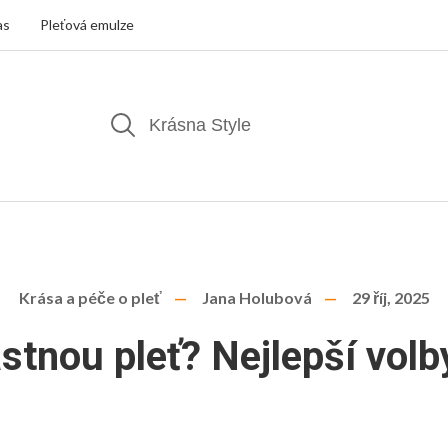
as
Pleťová emulze
Krása a péče o pleť
Jana Holubová
29 říj, 2025
tnou pleť? Nejlepší volb