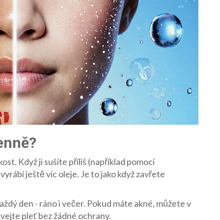
denně?
ost. Když ji sušíte příliš (například pomocí
vyrábí ještě víc oleje. Je to jako když zavřete
aždý den - ráno i večer. Pokud máte akné, můžete v
vejte pleť bez žádné ochrany.