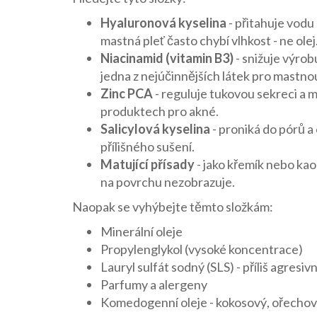
Hyaluronová kyselina
- přitahuje vodu 
mastná pleť často chybí vlhkost - ne olej
Niacinamid (vitamin B3)
- snižuje výrob
jedna z nejúčinnějších látek pro mastno
Zinc PCA
- reguluje tukovou sekreci a m
produktech pro akné.
Salicylová kyselina
- proniká do pórů a
přílišného sušení.
Matující přísady
- jako křemík nebo kaol
na povrchu nezobrazuje.
Naopak se vyhýbejte těmto složkám:
Minerální oleje
Propylenglykol (vysoké koncentrace)
Lauryl sulfát sodný (SLS) - příliš agresi
Parfumy a alergeny
Komedogenní oleje - kokosový, ořechový