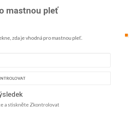
ro mastnou pleť
ekne, zda je vhodná pro mastnou pleť.
NTROLOVAT
ýsledek
e a stiskněte Zkontrolovat