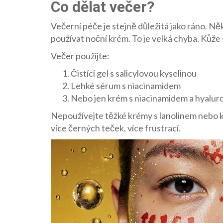
Co dělat večer?
Večerní péče je stejně důležitá jako ráno. Něk
používat noční krém. To je velká chyba. Kůže
Večer použijte:
Čistící gel s salicylovou kyselinou
Lehké sérum s niacinamidem
Nebo jen krém s niacinamidem a hyalur
Nepoužívejte těžké krémy s lanolinem nebo k
více černých teček, více frustrací.