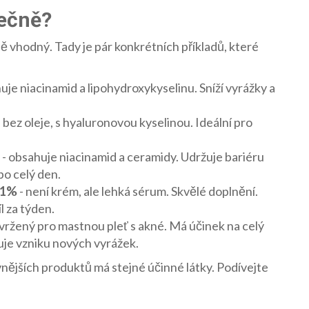
tečně?
 vhodný. Tady je pár konkrétních příkladů, které
uje niacinamid a lipohydroxykyselinu. Sníží vyrážky a
, bez oleje, s hyaluronovou kyselinou. Ideální pro
- obsahuje niacinamid a ceramidy. Udržuje bariéru
 po celý den.
 1%
- není krém, ale lehká sérum. Skvělé doplnění.
l za týden.
vržený pro mastnou pleť s akné. Má účinek na celý
ňuje vzniku nových vyrážek.
ějších produktů má stejné účinné látky. Podívejte