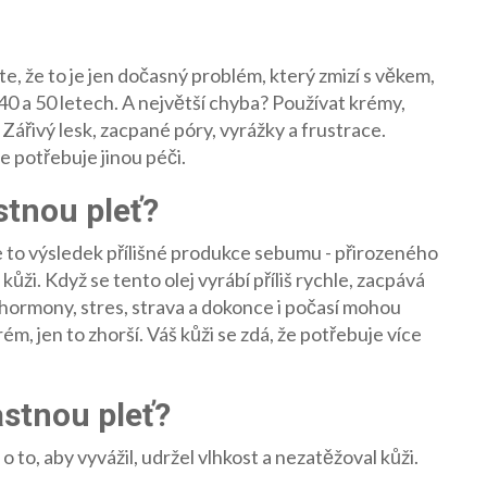
íte, že to je jen dočasný problém, který zmizí s věkem,
 40 a 50 letech. A největší chyba? Používat krémy,
Zářivý lesk, zacpané póry, vyrážky a frustrace.
že potřebuje jinou péči.
stnou pleť?
e to výsledek přílišné produkce sebumu - přirozeného
kůži. Když se tento olej vyrábí příliš rychle, zacpává
 hormony, stres, strava a dokonce i počasí mohou
ém, jen to zhorší. Váš kůži se zdá, že potřebuje více
stnou pleť?
o to, aby vyvážil, udržel vlhkost a nezatěžoval kůži.