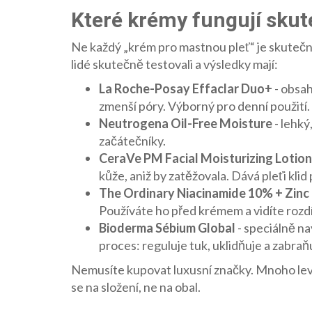
Které krémy fungují sku
Ne každý „krém pro mastnou pleť“ je skutečně
lidé skutečně testovali a výsledky mají:
La Roche-Posay Effaclar Duo+
- obsah
zmenší póry. Výborný pro denní použití.
Neutrogena Oil-Free Moisture
- lehký
začátečníky.
CeraVe PM Facial Moisturizing Lotion
kůže, aniž by zatěžovala. Dává pleťi klid
The Ordinary Niacinamide 10% + Zinc
Používáte ho před krémem a vidíte rozdí
Bioderma Sébium Global
- speciálně na
proces: reguluje tuk, uklidňuje a zabra
Nemusíte kupovat luxusní značky. Mnoho levn
se na složení, ne na obal.