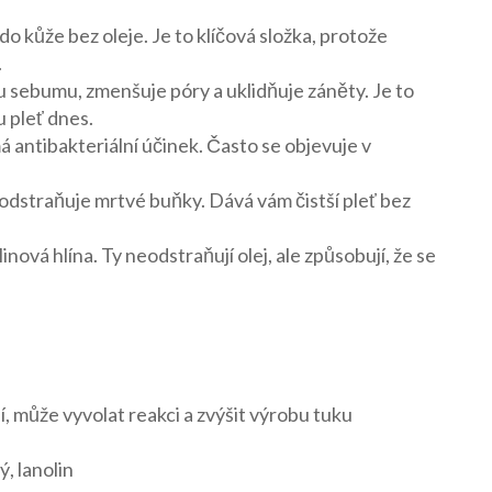
do kůže bez oleje. Je to klíčová složka, protože
.
u sebumu, zmenšuje póry a uklidňuje záněty. Je to
u pleť dnes.
á antibakteriální účinek. Často se objevuje v
 odstraňuje mrtvé buňky. Dává vám čistší pleť bez
inová hlína. Ty neodstraňují olej, ale způsobují, že se
vní, může vyvolat reakci a zvýšit výrobu tuku
, lanolin