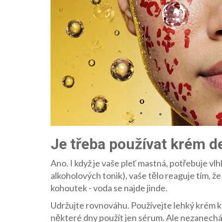
Je třeba používat krém 
Ano. I když je vaše pleť mastná, potřebuje vlhk
alkoholových tonik), vaše tělo reaguje tím, že 
kohoutek - voda se najde jinde.
Udržujte rovnováhu. Používejte lehký krém k
některé dny použít jen sérum. Ale nezanechá