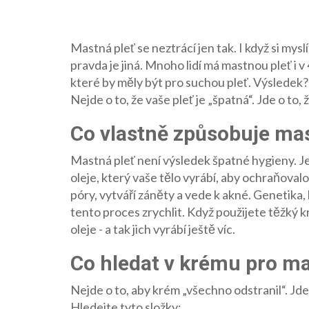
Mastná pleť se neztrácí jen tak. I když si mysl
pravda je jiná. Mnoho lidí má mastnou pleť i v
které by měly být pro suchou pleť. Výsledek? 
Nejde o to, že vaše pleť je „špatná“. Jde o to, 
Co vlastně způsobuje ma
Mastná pleť není výsledek špatné hygieny. J
oleje, který vaše tělo vyrábí, aby ochraňovalo 
póry, vytváří záněty a vede k akné. Genetika,
tento proces zrychlit. Když použijete těžký kr
oleje - a tak jich vyrábí ještě víc.
Co hledat v krému pro ma
Nejde o to, aby krém „všechno odstranil“. Jde 
Hledejte tyto složky: