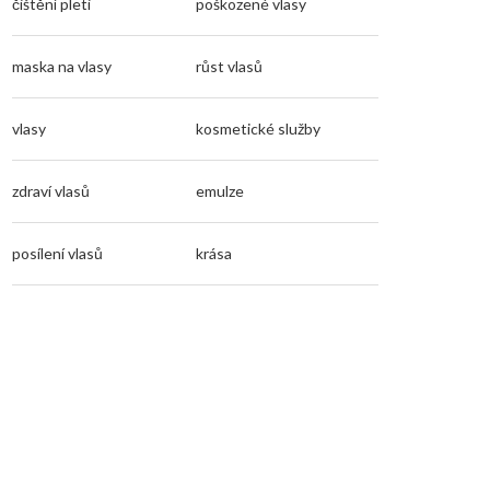
čištění pleti
poškozené vlasy
maska na vlasy
růst vlasů
vlasy
kosmetické služby
zdraví vlasů
emulze
posílení vlasů
krása