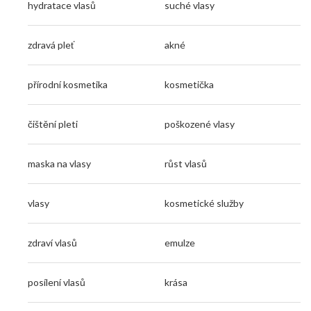
hydratace vlasů
suché vlasy
zdravá pleť
akné
přírodní kosmetika
kosmetička
čištění pleti
poškozené vlasy
maska na vlasy
růst vlasů
vlasy
kosmetické služby
zdraví vlasů
emulze
posílení vlasů
krása