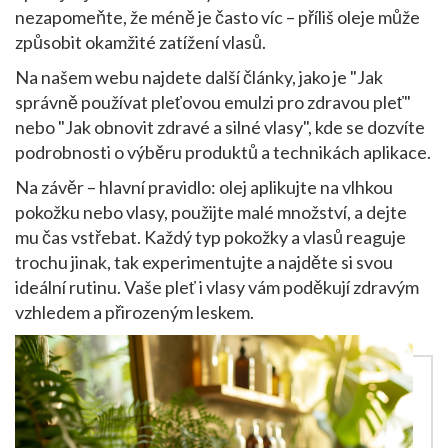
nezapomeňte, že méně je často víc – příliš oleje může
způsobit okamžité zatížení vlasů.
Na našem webu najdete další články, jako je "Jak
správně používat pleťovou emulzi pro zdravou pleť"
nebo "Jak obnovit zdravé a silné vlasy", kde se dozvíte
podrobnosti o výběru produktů a technikách aplikace.
Na závěr – hlavní pravidlo: olej aplikujte na vlhkou
pokožku nebo vlasy, použijte malé množství, a dejte
mu čas vstřebat. Každý typ pokožky a vlasů reaguje
trochu jinak, tak experimentujte a najděte si svou
ideální rutinu. Vaše pleť i vlasy vám poděkují zdravým
vzhledem a přirozeným leskem.