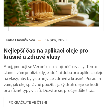
Lenka Havlíčková
16 pro, 2023
Nejlepší čas na aplikaci oleje pro
krásné a zdravé vlasy
Ahoj, jmenuji se Veronika a miluji péči o vlasy. Tento
článek vám přiblíží, kdy je ideální doba pro aplikaci oleje
na vlasy, aby byly co nejvíce zdravé a krásné. Poradím
vám, jak olej správně použít a jaký druh oleje se hodí
pro různé typy vlasů. Dozvíte se, proč je důležitá
pravidelnost a jak vám správné načasování může
pomoci dosáhnout nejlepších výsledků. Nenechte si
POKRAČUJTE VE ČTENÍ