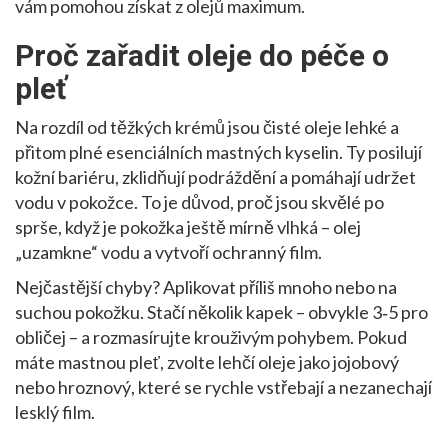
vám pomohou získat z olejů maximum.
Proč zařadit oleje do péče o
pleť
Na rozdíl od těžkých krémů jsou čisté oleje lehké a
přitom plné esenciálních mastných kyselin. Ty posilují
kožní bariéru, zklidňují podráždění a pomáhají udržet
vodu v pokožce. To je důvod, proč jsou skvělé po
sprše, když je pokožka ještě mírně vlhká – olej
„uzamkne“ vodu a vytvoří ochranný film.
Nejčastější chyby? Aplikovat příliš mnoho nebo na
suchou pokožku. Stačí několik kapek – obvykle 3‑5 pro
obličej – a rozmasírujte krouživým pohybem. Pokud
máte mastnou pleť, zvolte lehčí oleje jako jojobový
nebo hroznový, které se rychle vstřebají a nezanechají
lesklý film.