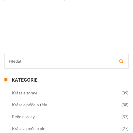
ujít moje tipy a triky, jak vaše vlasy rozzářit přirozenou
krásou.
KATEGORIE
Krása a zdraví
(39)
Krása a péče o tělo
(38)
Péče o vlasy
(37)
Krása a péče o pleť
(27)