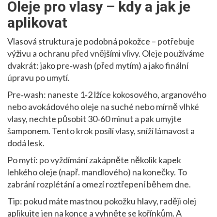
Oleje pro vlasy – kdy a jak je
aplikovat
Vlasová struktura je podobná pokožce – potřebuje
výživu a ochranu před vnějšími vlivy. Oleje používáme
dvakrát: jako pre‑wash (před mytím) a jako finální
úpravu po umytí.
Pre‑wash: naneste 1‑2 lžíce kokosového, arganového
nebo avokádového oleje na suché nebo mírně vlhké
vlasy, nechte působit 30‑60 minut a pak umyjte
šamponem. Tento krok posílí vlasy, sníží lámavost a
dodá lesk.
Po mytí: po vyždímání zakápněte několik kapek
lehkého oleje (např. mandlového) na konečky. To
zabrání rozplétání a omezí roztřepení během dne.
Tip: pokud máte mastnou pokožku hlavy, raději olej
aplikujte jen na konce a vyhněte se kořínkům. A