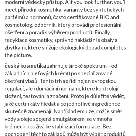
moderní vědecký přístup. A if you look further, you’ll
meet
přírodní kosmetika
,
varianty bez syntetických
parfémů a hormonů, často certifikované BIO
and
kosmetolog
,
odborník, který provádí profesionální
ošetření a poradí s výběrem produktů
. Finally,
recyklace kosmetiky
,
správné nakládání s obaly a
zbytkami, které snižuje ekologický dopad
completes
the picture.
česká kosmetika
zahrnuje široké spektrum – od
základních pleťových krémů po specializované
ošetření vlasů. Tento trh se řídí nejen evropskou
regulací, ale i domácími normami, které kontrolují
složení, testování a značení. Proto je důležité vědět,
jaké certifikáty hledat a co jednotlivé ingredience
skutečně znamenají. Například emulze, což je směs
vody a oleje spojená emulgátorem, se v mnoha
krémech používá ke stabilizaci formulace. Bez
pochopení těchto základů může být výběr produktů