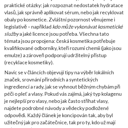
praktické otázky: jak rozpoznat nedostatek hydratace
vlasů, jak správně aplikovat sérum, nebo jak recyklovat
obaly po kosmetice. Zvláštní pozornost věnujeme i
legislativě – například
kdo může vykonávat kosmetické
služby
a jaké licence jsou potřeba. Všechna tato
témata jsou propojena: česká kosmetika potřebuje
kvalifikované odborníky, kteří rozumí chemii (jako jsou
emulze) a zároveň podporují udržitelný přístup
(recyklace kosmetiky).
Navíc se v článcích objevují tipy na výběr lokálních
značek, srovnání přírodních a syntetických
ingrediencí a rady, jak se vyhnout běžným chybám při
péči o pleť a vlasy. Pokud vás zajímá, jaký typ kolagenu
je nejlepší pro vlasy, nebo jak často stříhat vlasy,
najdete podrobné návody a vědecky podložené
odpovědi. Každý článek je koncipován tak, aby byl
užitečný jak pro začátečnice, tak pro ty, kdo už mají