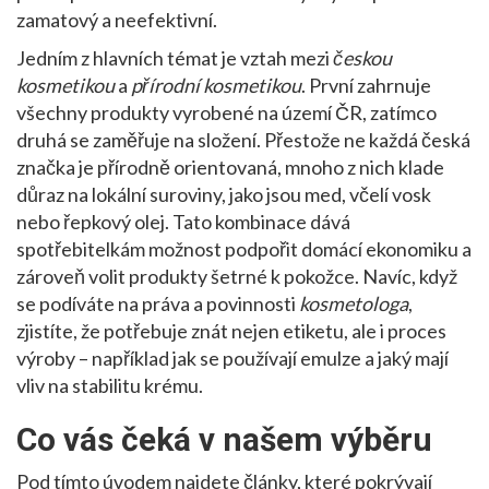
zamatový a neefektivní.
Jedním z hlavních témat je vztah mezi
českou
kosmetikou
a
přírodní kosmetikou
. První zahrnuje
všechny produkty vyrobené na území ČR, zatímco
druhá se zaměřuje na složení. Přestože ne každá česká
značka je přírodně orientovaná, mnoho z nich klade
důraz na lokální suroviny, jako jsou med, včelí vosk
nebo řepkový olej. Tato kombinace dává
spotřebitelkám možnost podpořit domácí ekonomiku a
zároveň volit produkty šetrné k pokožce. Navíc, když
se podíváte na práva a povinnosti
kosmetologa
,
zjistíte, že potřebuje znát nejen etiketu, ale i proces
výroby – například jak se používají emulze a jaký mají
vliv na stabilitu krému.
Co vás čeká v našem výběru
Pod tímto úvodem najdete články, které pokrývají