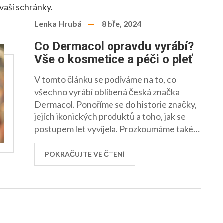
vaší schránky.
Lenka Hrubá
8 bře, 2024
Co Dermacol opravdu vyrábí?
Vše o kosmetice a péči o pleť
V tomto článku se podíváme na to, co
všechno vyrábí oblíbená česká značka
Dermacol. Ponoříme se do historie značky,
jejích ikonických produktů a toho, jak se
postupem let vyvíjela. Prozkoumáme také
aktuální nabídku Dermacolu, včetně péče o
pleť a tělo, dekorativní kosmetiky a tipů na
POKRAČUJTE VE ČTENÍ
to, jak tyto produkty používat pro co
nejlepší efekt.