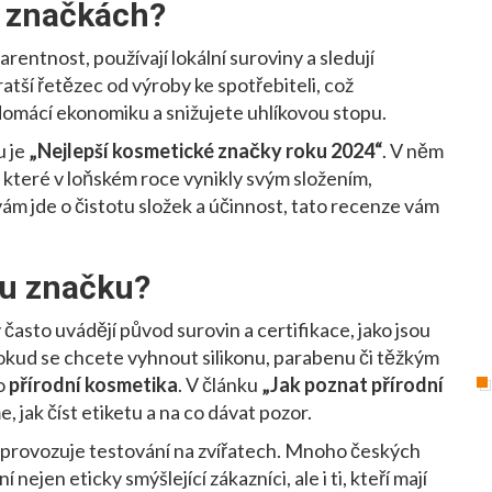
h značkách?
rentnost, používají lokální suroviny a sledují
atší řetězec od výroby ke spotřebiteli, což
domácí ekonomiku a snižujete uhlíkovou stopu.
u je
„Nejlepší kosmetické značky roku 2024“
. V něm
 které v loňském roce vynikly svým složením,
ám jde o čistotu složek a účinnost, tato recenze vám
ou značku?
 často uvádějí původ surovin a certifikace, jako jsou
 pokud se chcete vyhnout silikonu, parabenu či těžkým
o
přírodní kosmetika
. V článku
„Jak poznat přírodní
 jak číst etiketu a na co dávat pozor.
čka provozuje testování na zvířatech. Mnoho českých
ejen eticky smýšlející zákazníci, ale i ti, kteří mají