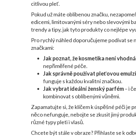
citlivou pleť.
Pokud už máte oblíbenou značku, nezapomeňte 
edicemi, limitovanými séry nebo slevovými ba
trendy a tipy, jak tyto produkty co nejlépe vyu
Pro rychlý náhled doporučujeme podívat se n
značkami:
Jak poznat, že kosmetika není vhodná 
nepřiměřené péče.
Jak správně používat pleťovou emulzi
funguje s každou kvalitní značkou.
Jak vybrat ideální ženský parfém
– i č
kombinovat s oblíbenými vůněmi.
Zapamatujte si, že klíčem k úspěšné péči je p
něco nefunguje, nebojte se zkusit jiný produk
různé typy pleti i vlasů.
Chcete být stále v obraze? Přihlaste se k odb