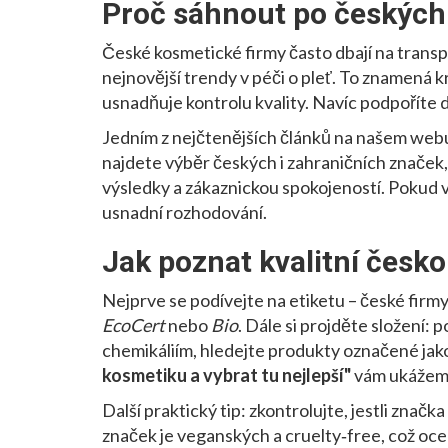
Proč sáhnout po českýc
České kosmetické firmy často dbají na transpa
nejnovější trendy v péči o pleť. To znamená kr
usnadňuje kontrolu kvality. Navíc podpoříte 
Jedním z nejčtenějších článků na našem web
najdete výběr českých i zahraničních značek,
výsledky a zákaznickou spokojeností. Pokud v
usnadní rozhodování.
Jak poznat kvalitní česk
Nejprve se podívejte na etiketu – české firmy
EcoCert
nebo
Bio
. Dále si projděte složení:
chemikáliím, hledejte produkty označené jak
kosmetiku a vybrat tu nejlepší"
vám ukážeme,
Další praktický tip: zkontrolujte, jestli zna
značek je veganských a cruelty‑free, což ocení n