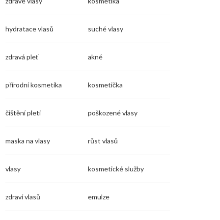
zdravé vlasy
kosmetika
hydratace vlasů
suché vlasy
zdravá pleť
akné
přírodní kosmetika
kosmetička
čištění pleti
poškozené vlasy
maska na vlasy
růst vlasů
vlasy
kosmetické služby
zdraví vlasů
emulze