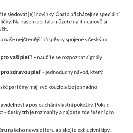
sledovat její novinky. Často přicházejí se speciální
líčky. Na našem portálu můžete najít nejnovější
žít.
a naše nejčtenější příspěvky spojené s českými
pro vaši pleť?
– naučíte se rozpoznat signály
 pro zdravou pleť
– jednoduchý návod, který
eské parfémy mají své kouzlo a lze je snadno
ravidelnost a poslouchání vlastní pokožky. Pokud
t – český trh je rozmanitý a najdete zde řešení pro
ěru našeho newsletteru a získejte exkluzivní tipy,