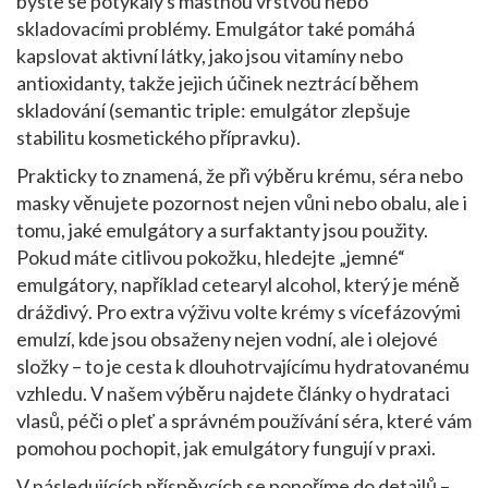
byste se potýkaly s mastnou vrstvou nebo
skladovacími problémy. Emulgátor také pomáhá
kapslovat aktivní látky, jako jsou vitamíny nebo
antioxidanty, takže jejich účinek neztrácí během
skladování (semantic triple: emulgátor zlepšuje
stabilitu kosmetického přípravku).
Prakticky to znamená, že při výběru krému, séra nebo
masky věnujete pozornost nejen vůni nebo obalu, ale i
tomu, jaké emulgátory a surfaktanty jsou použity.
Pokud máte citlivou pokožku, hledejte „jemné“
emulgátory, například cetearyl alcohol, který je méně
dráždivý. Pro extra výživu volte krémy s vícefázovými
emulzí, kde jsou obsaženy nejen vodní, ale i olejové
složky – to je cesta k dlouhotrvajícímu hydratovanému
vzhledu. V našem výběru najdete články o hydrataci
vlasů, péči o pleť a správném používání séra, které vám
pomohou pochopit, jak emulgátory fungují v praxi.
V následujících příspěvcích se ponoříme do detailů –