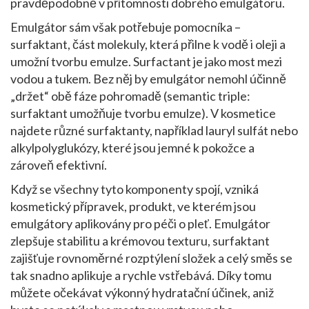
pravděpodobně v přítomnosti dobrého emulgátoru.
Emulgátor sám však potřebuje pomocníka –
surfaktant
,
část molekuly, která přilne k vodě i oleji a
umožní tvorbu emulze
.
Surfactant je jako most mezi
vodou a tukem. Bez něj by emulgátor nemohl účinně
„držet“ obě fáze pohromadě (semantic triple:
surfaktant umožňuje tvorbu emulze). V kosmetice
najdete různé surfaktanty, například lauryl sulfát nebo
alkylpolyglukózy, které jsou jemné k pokožce a
zároveň efektivní.
Když se všechny tyto komponenty spojí, vzniká
kosmetický přípravek
,
produkt, ve kterém jsou
emulgátory aplikovány pro péči o pleť
.
Emulgátor
zlepšuje stabilitu a krémovou texturu, surfaktant
zajišťuje rovnoměrné rozptýlení složek a celý směs se
tak snadno aplikuje a rychle vstřebává. Díky tomu
můžete očekávat výkonný hydratační účinek, aniž