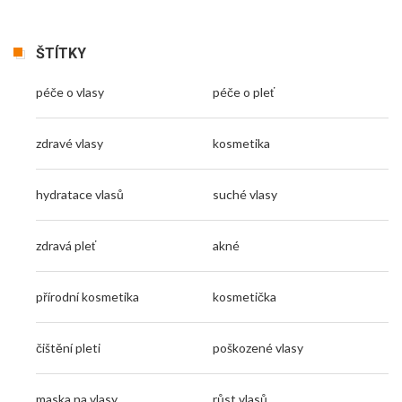
ŠTÍTKY
péče o vlasy
péče o pleť
zdravé vlasy
kosmetika
hydratace vlasů
suché vlasy
zdravá pleť
akné
přírodní kosmetika
kosmetička
čištění pleti
poškozené vlasy
maska na vlasy
růst vlasů