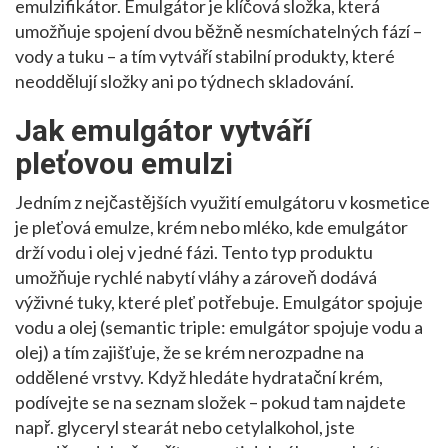
emulzifikátor
.
Emulgátor je klíčová složka, která
umožňuje spojení dvou běžně nesmíchatelných fází –
vody a tuku – a tím vytváří stabilní produkty, které
neoddělují složky ani po týdnech skladování.
Jak emulgátor vytváří
pleťovou emulzi
Jedním z nejčastějších využití emulgátoru v kosmetice
je
pleťová emulze
,
krém nebo mléko, kde emulgátor
drží vodu i olej v jedné fázi
.
Tento typ produktu
umožňuje rychlé nabytí vláhy a zároveň dodává
výživné tuky, které pleť potřebuje. Emulgátor spojuje
vodu a olej (semantic triple: emulgátor spojuje vodu a
olej) a tím zajišťuje, že se krém nerozpadne na
oddělené vrstvy. Když hledáte hydratační krém,
podívejte se na seznam složek – pokud tam najdete
např. glyceryl stearát nebo cetylalkohol, jste