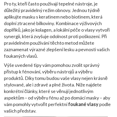
Pro ty, kteří často používají tepelné nástroje, je
důležitý pravidelný režim obnovy. Jednou týdně
aplikujte masku s keratinem nebo biotinem, která
doplní ztracené bílkoviny. Kombinace výživových
doplňků, jako je kolagen, a lokální péče o vlasy vytvoří
synergii, která zvyšuje odolnost proti poškození. Při
pravidelném používání těchto metod můžete
zaznamenat výrazné zlepšení lesku a pevnosti vašich
foukaných vlasů
.
Výše uvedené tipy vám pomohou zvolit správný
přístup k fénování, výběru nástrojů a výběru
produktů. Díky tomu budou vaše vlasy nejen krásně
stylované, ale i zdravé a plné života. Níže najdete
konkrétní články, které se věnují jednotlivým
aspektům – od výběru fénu až po domácí masky – aby
vám pomohly vytvořit perfektní
foukané vlasy
podle
vašich představ.