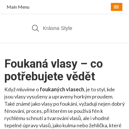
Main Menu
Foukaná vlasy – co
potřebujete vědět
Když mluvíme o
foukaných vlasech
,
je to styl, kde
jsou vlasy vysušeny a upraveny horkým proudem
.
Také známé jako
vlasy po foukání
, vyžadují nejen dobrý
fénování
,
proces, při kterém se používá fén k
rychlému schnutí a tvarování vlasů
, ale i vhodné
tepelné úpravy vlasů
,
jako kulma nebo žehlička, které