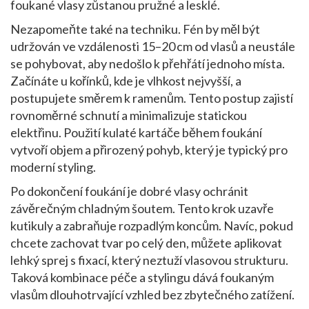
foukané vlasy
zůstanou pružné a lesklé.
Nezapomeňte také na techniku. Fén by měl být
udržován ve vzdálenosti 15–20 cm od vlasů a neustále
se pohybovat, aby nedošlo k přehřátí jednoho místa.
Začínáte u kořínků, kde je vlhkost nejvyšší, a
postupujete směrem k ramenům. Tento postup zajistí
rovnoměrné schnutí a minimalizuje statickou
elektřinu. Použití kulaté kartáče během foukání
vytvoří objem a přirozený pohyb, který je typický pro
moderní styling.
Po dokončení foukání je dobré vlasy ochránit
závěrečným chladným šoutem. Tento krok uzavře
kutikuly a zabraňuje rozpadlým koncům. Navíc, pokud
chcete zachovat tvar po celý den, můžete aplikovat
lehký sprej s fixací, který neztuží vlasovou strukturu.
Taková kombinace péče a stylingu dává
foukaným
vlasům
dlouhotrvající vzhled bez zbytečného zatížení.