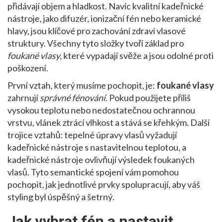
přidávají objem a hladkost
. Navíc kvalitní
kadeřnické
nástroje
,
jako difuzér, ionizační fén nebo keramické
hlavy, jsou klíčové pro zachování zdraví vlasové
struktury
. Všechny tyto složky tvoří základ pro
foukané vlasy
, které vypadají svěže a jsou odolné proti
poškození.
První vztah, který musíme pochopit, je:
foukané vlasy
zahrnují
správné fénování
. Pokud použijete příliš
vysokou teplotu nebo nedostatečnou ochrannou
vrstvu, vlánek ztrácí vlhkost a stává se křehkým. Další
trojice vztahů:
tepelné úpravy vlasů
vyžadují
kadeřnické nástroje
s nastavitelnou teplotou, a
kadeřnické nástroje
ovlivňují výsledek
foukaných
vlasů
. Tyto semantické spojení vám pomohou
pochopit, jak jednotlivé prvky spolupracují, aby váš
styling byl úspěšný a šetrný.
Jak vybrat fén a nastavit