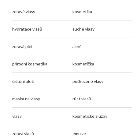
zdravé vlasy
kosmetika
hydratace vlasů
suché vlasy
zdravá pleť
akné
přírodní kosmetika
kosmetička
čištění pleti
poškozené vlasy
maska na vlasy
růst vlasů
vlasy
kosmetické služby
zdraví vlasů
emulze