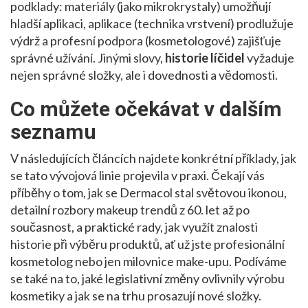
podklady: materiály (jako mikrokrystaly) umožňují
hladší aplikaci, aplikace (technika vrstvení) prodlužuje
výdrž a profesní podpora (kosmetologové) zajišťuje
správné užívání. Jinými slovy,
historie líčidel
vyžaduje
nejen správné složky, ale i dovednosti a vědomosti.
Co můžete očekávat v dalším
seznamu
V následujících článcích najdete konkrétní příklady, jak
se tato vývojová linie projevila v praxi. Čekají vás
příběhy o tom, jak se Dermacol stal světovou ikonou,
detailní rozbory makeup trendů z 60. let až po
současnost, a praktické rady, jak využít znalosti
historie při výběru produktů, ať už jste profesionální
kosmetolog nebo jen milovnice make-upu. Podíváme
se také na to, jaké legislativní změny ovlivnily výrobu
kosmetiky a jak se na trhu prosazují nové složky.