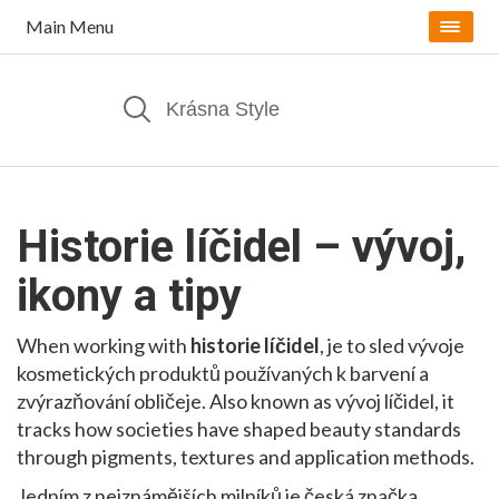
Main Menu
Historie líčidel – vývoj,
ikony a tipy
When working with
historie líčidel
,
je to sled vývoje
kosmetických produktů používaných k barvení a
zvýrazňování obličeje
. Also known as
vývoj líčidel
, it
tracks how societies have shaped beauty standards
through pigments, textures and application methods.
Jedním z nejznámějších milníků je česká značka