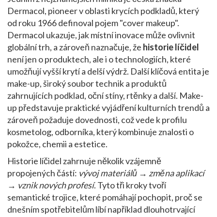
Dermacol
,
pioneer v oblasti krycích podkladů, který
od roku 1966 definoval pojem "cover makeup"
.
Dermacol ukazuje, jak místní inovace může ovlivnit
globální trh, a zároveň naznačuje, že
historie líčidel
není jen o produktech, ale i o technologiích, které
umožňují vyšší krytí a delší výdrž. Další klíčová entita je
make-up
,
široký soubor technik a produktů
zahrnujících podklad, oční stíny, rtěnky a další
. Make-
up představuje praktické vyjádření kulturních trendů a
zároveň požaduje dovednosti, což vede k profilu
kosmetolog
,
odborníka, který kombinuje znalosti o
pokožce, chemii a estetice
.
Historie líčidel zahrnuje několik vzájemně
propojených částí:
vývoj materiálů → změna aplikací
→ vznik nových profesí
. Tyto tři kroky tvoří
semantické trojice, které pomáhají pochopit, proč se
dnešním spotřebitelům líbí například dlouhotrvající