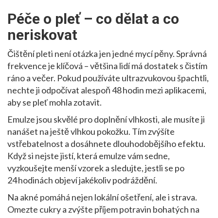
Péče o pleť – co dělat a co
neriskovat
Čištění pleti není otázka jen jedné mycí pěny. Správná
frekvence je klíčová – většina lidí má dostatek s čistím
ráno a večer. Pokud používáte ultrazvukovou špachtli,
nechte ji odpočívat alespoň 48 hodin mezi aplikacemi,
aby se pleť mohla zotavit.
Emulze jsou skvělé pro doplnění vlhkosti, ale musíte ji
nanášet na ještě vlhkou pokožku. Tím zvýšíte
vstřebatelnost a dosáhnete dlouhodobějšího efektu.
Když si nejste jistí, která emulze vám sedne,
vyzkoušejte menší vzorek a sledujte, jestli se po
24 hodinách objeví jakékoliv podráždění.
Na akné pomáhá nejen lokální ošetření, ale i strava.
Omezte cukry a zvýšte příjem potravin bohatých na