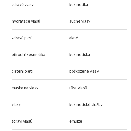
zdravé vlasy
kosmetika
hydratace vlasů
suché vlasy
zdravá pleť
akné
přírodní kosmetika
kosmetička
čištění pleti
poškozené vlasy
maska na vlasy
růst vlasů
vlasy
kosmetické služby
zdraví vlasů
emulze