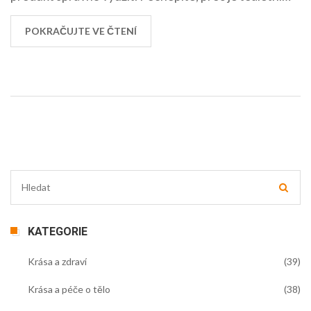
voda tak důležitá součást naší hygieny a krásy. Moc se
těším na naše další objevování světa péče o tělo!
POKRAČUJTE VE ČTENÍ
KATEGORIE
Krása a zdraví
(39)
Krása a péče o tělo
(38)