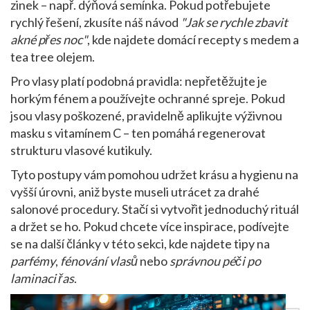
zinek – např. dýňová semínka. Pokud potřebujete
rychlý řešení, zkusíte náš návod
"Jak se rychle zbavit
akné přes noc"
, kde najdete domácí recepty s medem a
tea tree olejem.
Pro vlasy platí podobná pravidla: nepřetěžujte je
horkým fénem a používejte ochranné spreje. Pokud
jsou vlasy poškozené, pravidelně aplikujte výživnou
masku s vitamínem C – ten pomáhá regenerovat
strukturu vlasové kutikuly.
Tyto postupy vám pomohou udržet krásu a hygienu na
vyšší úrovni, aniž byste museli utrácet za drahé
salonové procedury. Stačí si vytvořit jednoduchý rituál
a držet se ho. Pokud chcete více inspirace, podívejte
se na další články v této sekci, kde najdete tipy na
parfémy
,
fénování vlasů
nebo
správnou péči po
laminaci řas
.