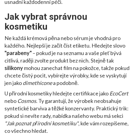
usnadní každodenní péči.
Jak vybrat správnou
kosmetiku
Ne každá krémová pěna nebo sérum je vhodná pro
každého. Nejlepší je začít číst etiketu. Hledejte slovo
"parabeny"
– pokud je na seznamu a vaše pleť bývá
citlivá, raději zvolte produkt bez nich. Stejně tak
silikony
mohou zanechat film na pokožce, takže pokud
chcete čistý pocit, vybírejte výrobky, kde se vyskytují
jen jako
dimethicone
a podobně.
U přírodní kosmetiky hledejte certifikace jako
EcoCert
nebo
Cosmos
. Ty garantují, že výrobek neobsahuje
syntetické barviva a těžké konzervanty. Praktický trik:
pokud si nevíte rady, nabídka našeho webu má sekci
"Jak poznat přírodní kosmetiku"
, kde vám rozepíšeme,
co všechno hledat.