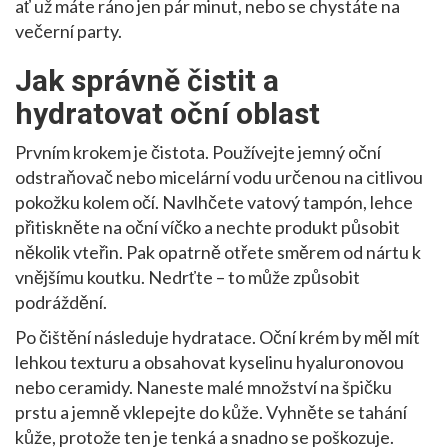
ať už máte ráno jen pár minut, nebo se chystáte na
večerní party.
Jak správně čistit a
hydratovat oční oblast
Prvním krokem je čistota. Používejte jemný oční
odstraňovač nebo micelární vodu určenou na citlivou
pokožku kolem očí. Navlhčete vatový tampón, lehce
přitiskněte na oční víčko a nechte produkt působit
několik vteřin. Pak opatrně otřete směrem od nártu k
vnějšímu koutku. Nedrťte – to může způsobit
podráždění.
Po čištění následuje hydratace. Oční krém by měl mít
lehkou texturu a obsahovat kyselinu hyaluronovou
nebo ceramidy. Naneste malé množství na špičku
prstu a jemně vklepejte do kůže. Vyhněte se tahání
kůže, protože ten je tenká a snadno se poškozuje.