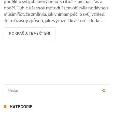
podělit o svůj oblíbený beauty rituál - laminaci řas a
obočí. Tuhle úžasnou metodu jsem objevila nedávno a
musím říct, že změnila, jak vnímám péči o svůj vzhled.
Je to úžasný způsob, jak zvýraznit krásu očí, dodat
řasám a obočí ten správný tvar a udržet je ve skvělé
kondici dlouhodobě. V tomhle článku se podělím nejen
POKRAČUJTE VE ČTENÍ
o své zkušenosti, ale také o tipy, jak laminaci řas a obočí
provádět správně a co všechno byste měli vědět před
tím, než se pro tento krok rozhodnete. Tak pojďme na
to, ať můžeme společně objevovat, jak si zpříjemnit
každodenní péči o sebe a být každý den krásnější!
KATEGORIE