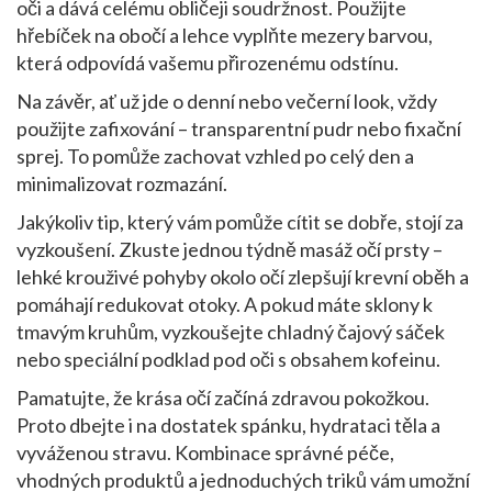
oči a dává celému obličeji soudržnost. Použijte
hřebíček na obočí a lehce vyplňte mezery barvou,
která odpovídá vašemu přirozenému odstínu.
Na závěr, ať už jde o denní nebo večerní look, vždy
použijte zafixování – transparentní pudr nebo fixační
sprej. To pomůže zachovat vzhled po celý den a
minimalizovat rozmazání.
Jakýkoliv tip, který vám pomůže cítit se dobře, stojí za
vyzkoušení. Zkuste jednou týdně masáž očí prsty –
lehké krouživé pohyby okolo očí zlepšují krevní oběh a
pomáhají redukovat otoky. A pokud máte sklony k
tmavým kruhům, vyzkoušejte chladný čajový sáček
nebo speciální podklad pod oči s obsahem kofeinu.
Pamatujte, že krása očí začíná zdravou pokožkou.
Proto dbejte i na dostatek spánku, hydrataci těla a
vyváženou stravu. Kombinace správné péče,
vhodných produktů a jednoduchých triků vám umožní