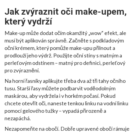
Jak zvýraznit oči make-upem,
který vydrží
Make-up může dodat očím okamžitý „wow“ efekt, ale
musí být aplikován správně. Začněte s podkladovým
oční krémem, který pomůže make-upu přilnout a
prodlouží jeho výdrž. Použijte oční stíny s matným a
perleťovým odstínem – matný pro definici, perleťový
pro zvýraznění.
Na horní řasníky aplikujte třeba dva až tři tahy očního
tusu. Starší řasy můžete podbarvit voděodolným
maskárou, aby vydržela i v horkém počasí. Pokud
chcete otevřít oči, naneste tenkou linku na vodní linku
pomocí gelového tužky – vypadá přirozeně a
nezapáchá.
Nezapomeňte na obočí. Dobře upravené obočí rámuje