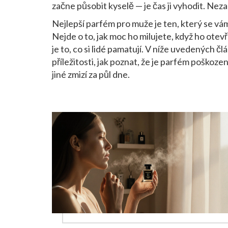
začne působit kyselě — je čas ji vyhodit. Nezach
Nejlepší parfém pro muže je ten, který se vám 
Nejde o to, jak moc ho milujete, když ho otevře
je to, co si lidé pamatují. V níže uvedených č
příležitosti, jak poznat, že je parfém poškoze
jiné zmizí za půl dne.