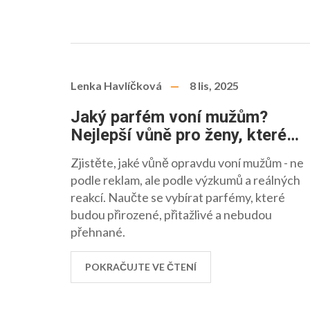
Lenka Havlíčková
8 lis, 2025
Jaký parfém voní mužům?
Nejlepší vůně pro ženy, které
muži opravdu mají rádi
Zjistěte, jaké vůně opravdu voní mužům - ne
podle reklam, ale podle výzkumů a reálných
reakcí. Naučte se vybírat parfémy, které
budou přirozené, přitažlivé a nebudou
přehnané.
POKRAČUJTE VE ČTENÍ