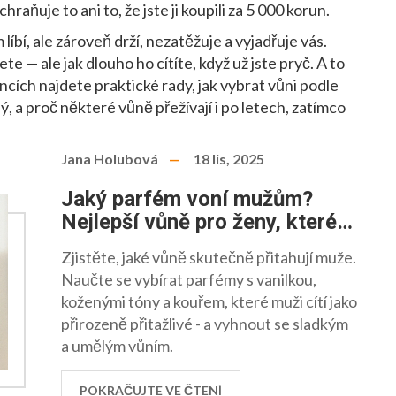
raňuje to ani to, že jste ji koupili za 5 000 korun.
líbí, ale zároveň drží, nezatěžuje a vyjadřuje vás.
te — ale jak dlouho ho cítíte, když už jste pryč. A to
láncích najdete praktické rady, jak vybrat vůni podle
ný, a proč některé vůně přežívají i po letech, zatímco
Jana Holubová
18 lis, 2025
Jaký parfém voní mužům?
Nejlepší vůně pro ženy, které
muži opravdu mají rádi
Zjistěte, jaké vůně skutečně přitahují muže.
Naučte se vybírat parfémy s vanilkou,
koženými tóny a kouřem, které muži cítí jako
přirozeně přitažlivé - a vyhnout se sladkým
a umělým vůním.
POKRAČUJTE VE ČTENÍ