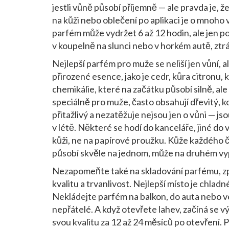
jestli vůně působí příjemně — ale pravda je, ž
na kůži nebo oblečení po aplikaci
je o mnoho ví
parfém může vydržet 6 až 12 hodin, ale jen 
v koupelně na slunci nebo v horkém autě, ztrác
Nejlepší parfém pro muže se neliší jen vůní, al
přirozené esence, jako je cedr, kůra citronu,
chemikálie, které na začátku působí silně, ale
speciálně pro muže, často obsahují dřevitý, ko
přitažlivý a nezatěžuje
nejsou jen o vůni — jso
v létě. Některé se hodí do kanceláře, jiné do 
kůži, ne na papírové proužku. Kůže každého č
působí skvěle na jednom, může na druhém vypa
Nezapomeňte také na
skladování parfému
,
z
kvalitu a trvanlivost
. Nejlepší místo je chladn
Nekládejte parfém na balkon, do auta nebo ved
nepřátelé. A když otevřete lahev, začíná se 
svou kvalitu za 12 až 24 měsíců po otevření.