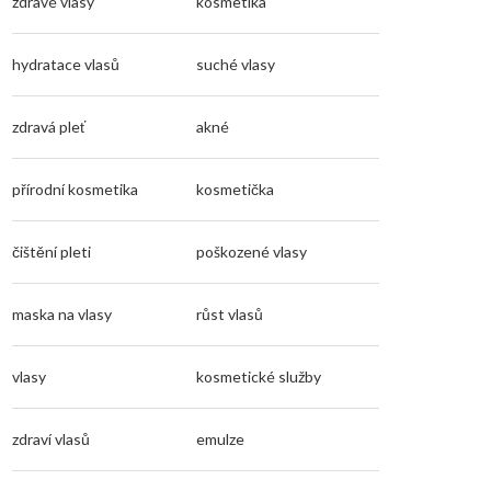
zdravé vlasy
kosmetika
hydratace vlasů
suché vlasy
zdravá pleť
akné
přírodní kosmetika
kosmetička
čištění pleti
poškozené vlasy
maska na vlasy
růst vlasů
vlasy
kosmetické služby
zdraví vlasů
emulze