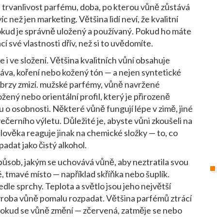
e
trvanlivost parfému
,
doba, po kterou vůně zůstává
c než jen marketing. Většina lidí neví, že kvalitní
pokud je správně uložený a používaný. Pokud ho máte
í své vlastnosti dřív, než si to uvědomíte.
e i ve složení. Většina kvalitních vůní obsahuje
 káva, koření nebo kožený tón — a nejen syntetické
 brzy zmizí.
mužské parfémy
,
vůně navržené
žený nebo orientální profil, který je přirozeně
u o osobnosti. Některé vůně fungují lépe v zimě, jiné
večerního výletu. Důležité je, abyste vůni zkoušeli na
lověka reaguje jinak na chemické složky — to, co
dat jako čistý alkohol.
působ, jakým se uchovává vůně, aby neztratila svou
é, tmavé místo — například skříňka nebo šuplík.
le sprchy. Teplota a světlo jsou jeho největší
výroba vůně pomalu rozpadat. Většina parfémů ztrácí
 Pokud se vůně změní — zčervená, zatměje se nebo