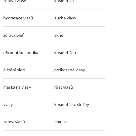
zdravé vlasy
kosmetika
hydratace vlasů
suché vlasy
zdravá pleť
akné
přírodní kosmetika
kosmetička
čištění pleti
poškozené vlasy
maska na vlasy
růst vlasů
vlasy
kosmetické služby
zdraví vlasů
emulze