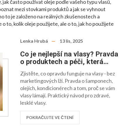
 jak často používat oleje podle vašeho typu vlasů,
zpoznat mezi stovkami produktů a jak se vyhnout
o to je založeno na reálných zkušenostech a
to, kolik oleje použijete, ale o to, jak ho použijete
Lenka Hrubá
13 lis, 2025
Co je nejlepší na vlasy? Pravda
o produktech a péči, která
opravdu funguje
Zjistěte, co opravdu funguje na vlasy - bez
marketingových lží. Pravda o šamponech,
olejích, kondicionérech a tom, proč se vám
vlasy lámají. Praktický návod pro zdravé,
lesklé vlasy.
POKRAČUJTE VE ČTENÍ