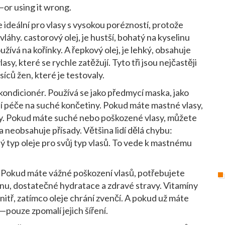
—or using it wrong.
e ideální pro vlasy s vysokou porézností, protože
 vláhy
.
castorový olej
,
je hustší, bohatý na kyselinu
užívá na kořínky
. A
řepkový olej
,
je lehký, obsahuje
asy, které se rychle zatěžují
. Tyto tři jsou nejčastěji
ců žen, které je testovaly.
 kondicionér. Používá se jako předmycí maska, jako
ní péče na suché končetiny. Pokud máte mastné vlasy,
iny. Pokud máte suché nebo poškozené vlasy, můžete
 a neobsahuje přísady. Většina lidí dělá chybu:
tný typ oleje pro svůj typ vlasů. To vede k mastnému
 Pokud máte vážné poškození vlasů, potřebujete
u, dostatečné hydratace a zdravé stravy. Vitamíny
vnitř, zatímco oleje chrání zvenčí. A pokud už máte
pouze zpomalí jejich šíření.