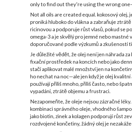
only to find out they’re using the wrong one
Not all oils are created equal.
kokosový olej
,
j
proniká hluboko do vlákna a zabraňuje ztrátě
ricinovou a podporuje růst vlasů, pokud se po
omega-3 a je skvělý pro jemné nebo mastné vl
doporučované podle výzkumů a zkušeností tisí
Je důležité vědět, že olej není jen náhrada za
fixační prostředek na koncích nebo jako den
stačí aplikovat malé množství jen na končet
ho nechat na noc—ale jen když je olej kvalitní
používají příliš mnoho, příliš často, nebo špa
vypadání, ztrátě objemu a frustraci.
Nezapomeňte, že oleje nejsou zázračné léky.
kombinaci správného oleje, vhodného šampon
jako biotin, zinek a kolagen podporují růst ze
rozdvojené končetiny, žádný olej je nezakáže—