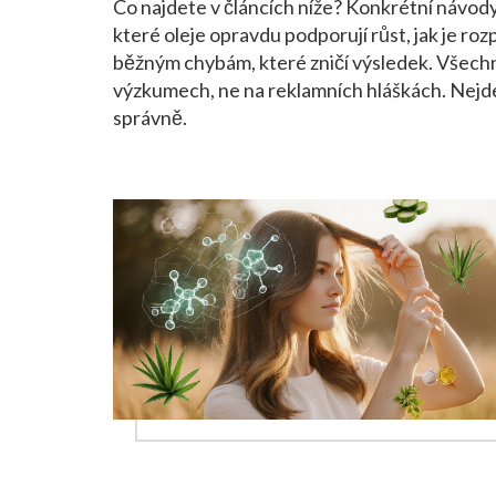
Co najdete v článcích níže? Konkrétní návody,
které oleje opravdu podporují růst, jak je ro
běžným chybám, které zničí výsledek. Všechn
výzkumech, ne na reklamních hláškách. Nejde o 
správně.