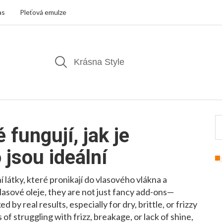
as
Pleťová emulze
 fungují, jak je
 jsou ideální
í látky, které pronikají do vlasového vlákna a
lasové oleje
, they are not just fancy add-ons—
 by real results, especially for dry, brittle, or frizzy
 struggling with frizz, breakage, or lack of shine,