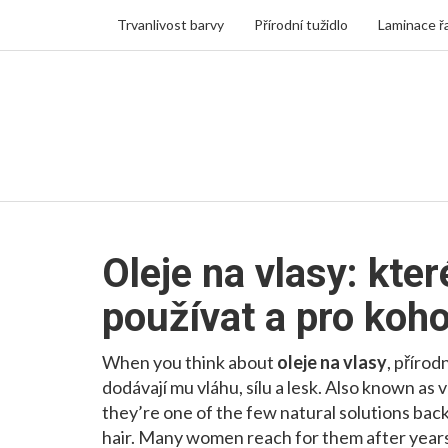
Trvanlivost barvy
Přírodní tužidlo
Laminace ř
Oleje na vlasy: které
používat a pro koho
When you think about
oleje na vlasy
,
přírodn
dodávají mu vláhu, sílu a lesk
. Also known as
v
they’re one of the few natural solutions backed
hair.
Many women reach for them after years of