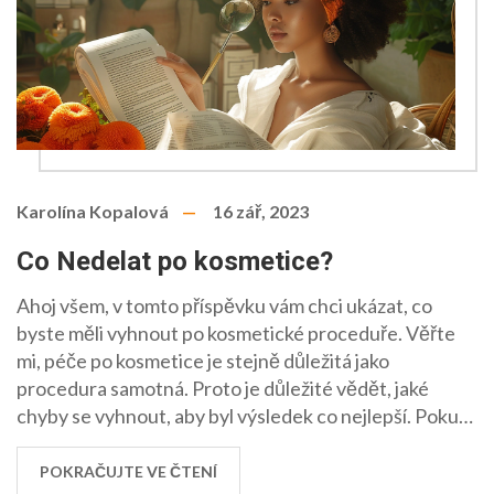
Karolína Kopalová
16 zář, 2023
Co Nedelat po kosmetice?
Ahoj všem, v tomto příspěvku vám chci ukázat, co
byste měli vyhnout po kosmetické proceduře. Věřte
mi, péče po kosmetice je stejně důležitá jako
procedura samotná. Proto je důležité vědět, jaké
chyby se vyhnout, aby byl výsledek co nejlepší. Pokud
se chcete dozvědět více, zůstaňte se mnou a
podívejme se na to společně. Bez správné péče může
POKRAČUJTE VE ČTENÍ