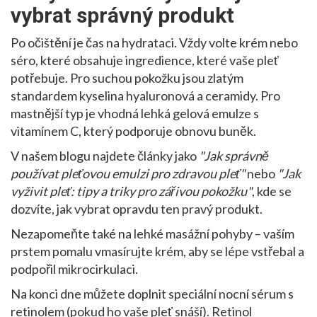
vybrat správný produkt
Po očištění je čas na hydrataci. Vždy volte krém nebo
séro, které obsahuje ingredience, které vaše pleť
potřebuje. Pro suchou pokožku jsou zlatým
standardem kyselina hyaluronová a ceramidy. Pro
mastnější typ je vhodná lehká gelová emulze s
vitamínem C, který podporuje obnovu buněk.
V našem blogu najdete články jako
"Jak správně
používat pleťovou emulzi pro zdravou pleť"
nebo
"Jak
vyživit pleť: tipy a triky pro zářivou pokožku"
, kde se
dozvíte, jak vybrat opravdu ten pravý produkt.
Nezapomeňte také na lehké masážní pohyby – vaším
prstem pomalu vmasírujte krém, aby se lépe vstřebal a
podpořil mikrocirkulaci.
Na konci dne můžete doplnit speciální nocní sérum s
retinolem (pokud ho vaše pleť snáší). Retinol