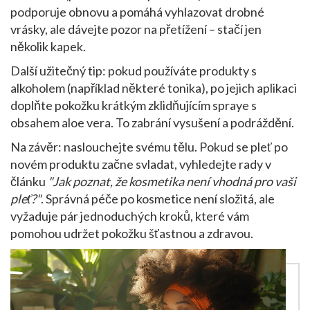
podporuje obnovu a pomáhá vyhlazovat drobné
vrásky, ale dávejte pozor na přetížení – stačí jen
několik kapek.
Další užitečný tip: pokud používáte produkty s
alkoholem (například některé tonika), po jejich aplikaci
doplňte pokožku krátkým zklidňujícím spraye s
obsahem aloe vera. To zabrání vysušení a podráždění.
Na závěr: naslouchejte svému tělu. Pokud se pleť po
novém produktu začne svladat, vyhledejte rady v
článku
"Jak poznat, že kosmetika není vhodná pro vaši
pleť?"
. Správná péče po kosmetice není složitá, ale
vyžaduje pár jednoduchých kroků, které vám
pomohou udržet pokožku šťastnou a zdravou.