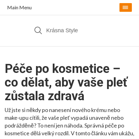
Main Menu
Péče po kosmetice –
co dělat, aby vaše pleť
zůstala zdravá
Už jste si někdy po nanesení nového krému nebo
make-upu cítili, že vaše pleť vypadá unaveně nebo
podrážděně? To není jen náhoda. Správná péče po
kosmetice dělá velký rozdíl. V tomto článku vám ukážu,