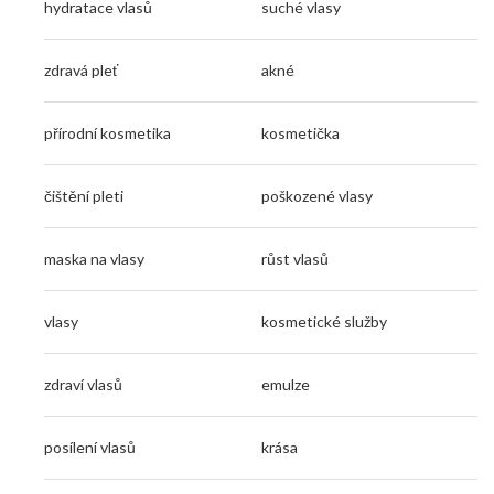
hydratace vlasů
suché vlasy
zdravá pleť
akné
přírodní kosmetika
kosmetička
čištění pleti
poškozené vlasy
maska na vlasy
růst vlasů
vlasy
kosmetické služby
zdraví vlasů
emulze
posílení vlasů
krása