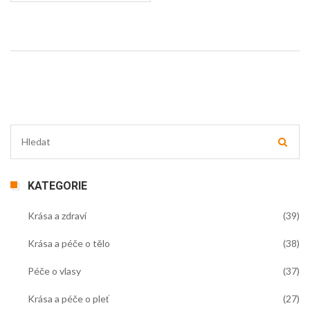
všechna ta námaha jít nazmar, takže je důležité být o
tomto informován.
KATEGORIE
Krása a zdraví
(39)
Krása a péče o tělo
(38)
Péče o vlasy
(37)
Krása a péče o pleť
(27)