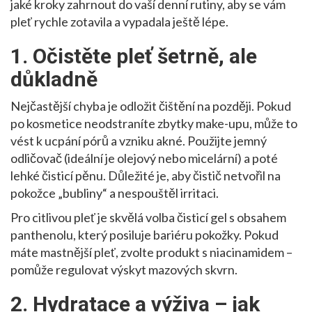
jaké kroky zahrnout do vaší denní rutiny, aby se vám
pleť rychle zotavila a vypadala ještě lépe.
1. Očistěte pleť šetrně, ale
důkladně
Nejčastější chyba je odložit čištění na později. Pokud
po kosmetice neodstraníte zbytky make-upu, může to
vést k ucpání pórů a vzniku akné. Použijte jemný
odličovač (ideální je olejový nebo micelární) a poté
lehké čisticí pěnu. Důležité je, aby čistič netvořil na
pokožce „bubliny“ a nespouštěl irritaci.
Pro citlivou pleť je skvělá volba čisticí gel s obsahem
panthenolu, který posiluje bariéru pokožky. Pokud
máte mastnější pleť, zvolte produkt s niacinamidem –
pomůže regulovat výskyt mazových skvrn.
2. Hydratace a výživa – jak