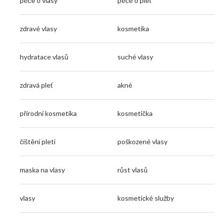
péče o vlasy
péče o pleť
zdravé vlasy
kosmetika
hydratace vlasů
suché vlasy
zdravá pleť
akné
přírodní kosmetika
kosmetička
čištění pleti
poškozené vlasy
maska na vlasy
růst vlasů
vlasy
kosmetické služby