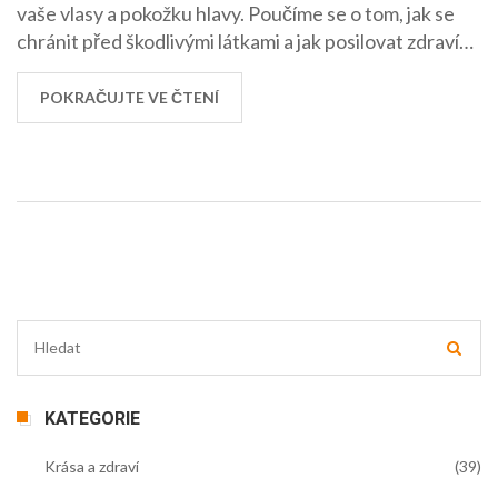
vaše vlasy a pokožku hlavy. Poučíme se o tom, jak se
chránit před škodlivými látkami a jak posilovat zdraví
našich vlasů. Sdílím tady své zkušenosti a rady z první
ruky a doufám, že vám pomůžou udržet vaše vlasy
POKRAČUJTE VE ČTENÍ
zdravé a krásné.
KATEGORIE
Krása a zdraví
(39)