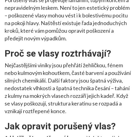
Porušený vlas se projevuje lámáním, tupým koncem a
nepravidelným leskem. Není to jen estetický problém
– poškozené vlasy mohou vést i k bolestivému pocitu
na pokoji hlavy. Naštěstí existuje řada jednoduchých
kroků, které vám pomůžou opravit poškození a
předejít novým výpadkům.
Proč se vlasy roztrhávají?
Nejčastějšími viníky jsou přehřátí žehličkou, fénem
nebo kulmovým kohoutkem, časté barvení a používání
silných chemikálií. Další faktory jsou špatná výživa,
nedostatek vlhkosti a špatná technika česání – tahání
z kulmy na mokrých vlasech rozzáří jejich kadeř. Když
se vlasy poškozují, struktura keratinu se rozpadá a
vznikají roztřepené konce.
Jak opravit porušený vlas?