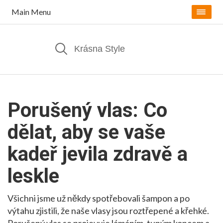
Main Menu
Porušený vlas: Co
dělat, aby se vaše
kadeř jevila zdravě a
leskle
Všichni jsme už někdy spotřebovali šampon a po
výtahu zjistili, že naše vlasy jsou roztřepené a křehké.