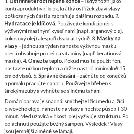
1.
Ustřihněte roztřepené konce
– i když to zní jako
kontraproduktivní krok, krátký ostřížek zbaví vlasy
poškozených částí a zabraňuje dalšímu rozpadu. 2.
Hydratace je klíčová
. Používejte kondicionér s
výživnými mastnými kyselinami (např. arganový olej,
kokosový olej) alespoň dvakrát týdně. 3.
Masky na
vlasy
– jednou za týden naneste výživnou masku,
která obsahuje protein a vitamíny (např. keratinová
maska). 4.
Omezte teplo
. Pokud musíte použít fén,
nastavte nízkou teplotu a držte nástroj minimálně 15
cm od vlasů. 5.
Správné česání
– začněte od konečků
a pomalu pracujte nahoru. Používejte hřeben s
širokými zuby a vyhněte se silnému tahání.
Domácí oprava je snadná: smíchejte lžíci medu a lžíci
olivového oleje, naneste na vlasy a nechte působit 30
minut. Med uzavírá vlhkost, olej vyživuje strukturu. Po
opláchnutí použijte běžný šampon. Výsledek? Vlasy
jsou jemnější a méně se lámají.