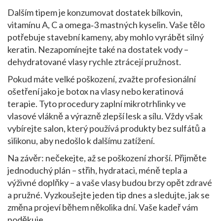
Dalším tipem je konzumovat dostatek bílkovin,
vitamínu A, C a omega‑3 mastných kyselin. Vaše tělo
potřebuje stavební kameny, aby mohlo vyrábět silný
keratin. Nezapomínejte také na dostatek vody –
dehydratované vlasy rychle ztrácejí pružnost.
Pokud máte velké poškození, zvažte profesionální
ošetření jako je botox na vlasy nebo keratinová
terapie. Tyto procedury zaplní mikrotrhlinky ve
vlasové vlákně a výrazně zlepší lesk a sílu. Vždy však
vybírejte salon, který používá produkty bez sulfátů a
silikonu, aby nedošlo k dalšímu zatížení.
Na závěr: nečekejte, až se poškození zhorší. Přijměte
jednoduchý plán – střih, hydrataci, méně tepla a
výživné doplňky – a vaše vlasy budou brzy opět zdravé
a pružné. Vyzkoušejte jeden tip dnes a sledujte, jak se
změna projeví během několika dní. Vaše kadeř vám
poděkuje.