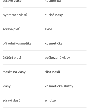
zdravé vlasy
kosmetika
hydratace vlasů
suché vlasy
zdravá pleť
akné
přírodní kosmetika
kosmetička
čištění pleti
poškozené vlasy
maska na vlasy
růst vlasů
vlasy
kosmetické služby
zdraví vlasů
emulze