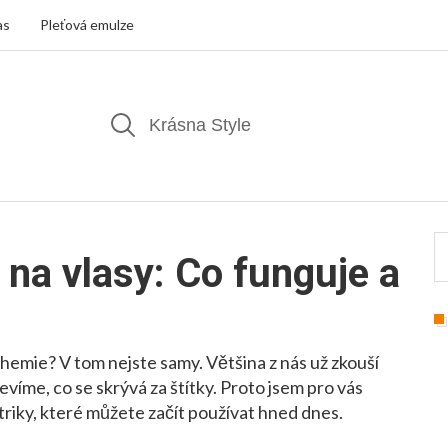
as
Pleťová emulze
 na vlasy: Co funguje a
chemie? V tom nejste samy. Většina z nás už zkouší
víme, co se skrývá za štítky. Proto jsem pro vás
 triky, které můžete začít používat hned dnes.