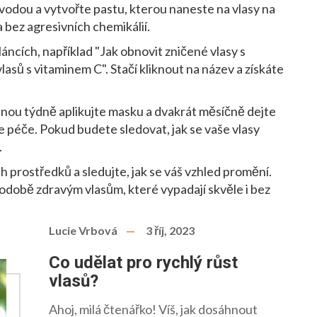
 vodou a vytvořte pastu, kterou naneste na vlasy na
 bez agresivních chemikálií.
láncích, například "Jak obnovit zničené vlasy s
lasů s vitaminem C". Stačí kliknout na název a získáte
dnou týdně aplikujte masku a dvakrát měsíčně dejte
e péče. Pokud budete sledovat, jak se vaše vlasy
.
 prostředků a sledujte, jak se váš vzhled promění.
hodobě zdravým vlasům, které vypadají skvěle i bez
Lucie Vrbová
3 říj, 2023
Co udělat pro rychlý růst
vlasů?
Ahoj, milá čtenářko! Víš, jak dosáhnout