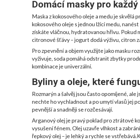
Domácí masky pro každý 
Maska z kokosového oleje a medu je skvělá pr
kokosového oleje s jednou lžící medu, nanést
získáte vláčnou, hydratovanou hřívu. Pokud m
citronové šťávy – jogurt dodá výživu, citron 
Pro zpevnění a objem využijte jako masku r
vyživuje, soda pomáhá odstranit zbytky produ
kombinace je univerzální.
Byliny a oleje, které fungu
Rozmarýn a šalvěj jsou často opomíjené, ale js
nechte ho vychladnout a po umytí vlasů jej p
pevnější a snadněji se rozčesávají.
Arganový olej je pravý poklad pro ztrátové ko
vysušení fénem. Olej uzavře vlhkost a zabrání 
řepkový olej – je lehký a rychle se vstřebává.