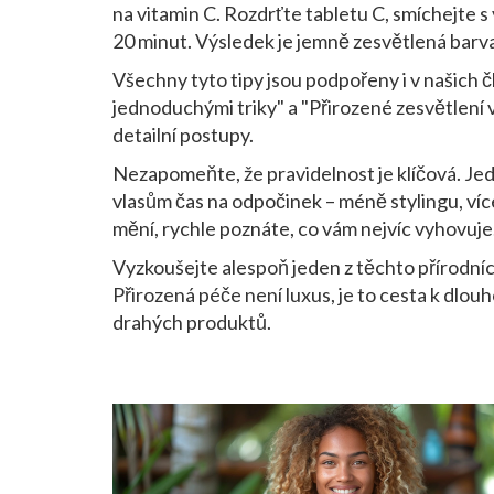
na vitamin C. Rozdrťte tabletu C, smíchejte s
20 minut. Výsledek je jemně zesvětlená barva
Všechny tyto tipy jsou podpořeny i v našich č
jednoduchými triky" a "Přirozené zesvětlení v
detailní postupy.
Nezapomeňte, že pravidelnost je klíčová. Je
vlasům čas na odpočinek – méně stylingu, víc
mění, rychle poznáte, co vám nejvíc vyhovuje
Vyzkoušejte alespoň jeden z těchto přírodních
Přirozená péče není luxus, je to cesta k dlou
drahých produktů.