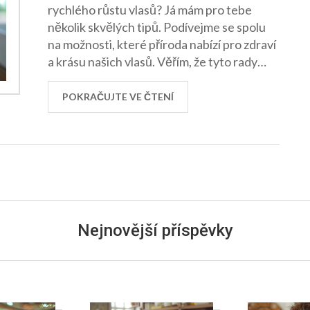
rychlého růstu vlasů? Já mám pro tebe
několik skvělých tipů. Podívejme se spolu
na možnosti, které příroda nabízí pro zdraví
a krásu našich vlasů. Věřím, že tyto rady
změní tvou péči o vlasy k lepšímu a
pomohou ti dosáhnout tvých cílů.
POKRAČUJTE VE ČTENÍ
Nejnovější příspěvky