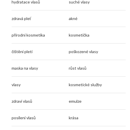
hydratace vlasů
suché vlasy
zdravá pleť
akné
přírodní kosmetika
kosmetička
čištění pleti
poškozené vlasy
maska na vlasy
růst vlasů
vlasy
kosmetické služby
zdraví vlasů
emulze
posílení vlasů
krása