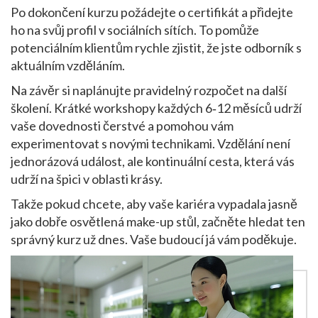
Po dokončení kurzu požádejte o certifikát a přidejte
ho na svůj profil v sociálních sítích. To pomůže
potenciálním klientům rychle zjistit, že jste odborník s
aktuálním vzděláním.
Na závěr si naplánujte pravidelný rozpočet na další
školení. Krátké workshopy každých 6‑12 měsíců udrží
vaše dovednosti čerstvé a pomohou vám
experimentovat s novými technikami. Vzdělání není
jednorázová událost, ale kontinuální cesta, která vás
udrží na špici v oblasti krásy.
Takže pokud chcete, aby vaše kariéra vypadala jasně
jako dobře osvětlená make-up stůl, začněte hledat ten
správný kurz už dnes. Vaše budoucí já vám poděkuje.