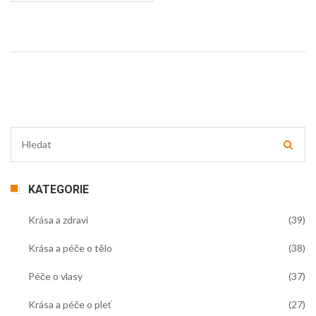
hodně pracovat, neustále se vzdělávat a mít vášeň pro
to, co děláte. Jsem tady, abych vám pomohla na vaší
cestě k úspěchu.
KATEGORIE
Krása a zdraví
(39)
Krása a péče o tělo
(38)
Péče o vlasy
(37)
Krása a péče o pleť
(27)