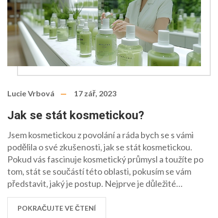
Lucie Vrbová
17 zář, 2023
Jak se stát kosmetickou?
Jsem kosmetickou z povolání a ráda bych se s vámi
podělila o své zkušenosti, jak se stát kosmetickou.
Pokud vás fascinuje kosmetický průmysl a toužíte po
tom, stát se součástí této oblasti, pokusím se vám
představit, jaký je postup. Nejprve je důležité
absolvovat správné vzdělání a získat potřebné
certifikáty v oboru. Ale to není vše, budete muset
POKRAČUJTE VE ČTENÍ