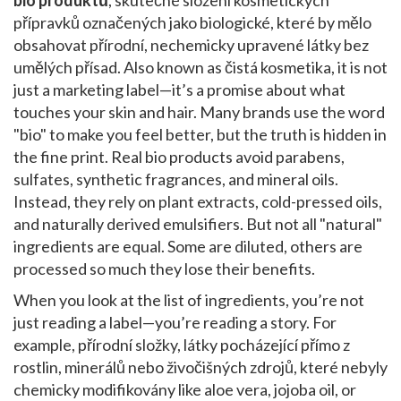
bio produktů
,
skutečné složení kosmetických
přípravků označených jako biologické, které by mělo
obsahovat přírodní, nechemicky upravené látky bez
umělých přísad
. Also known as
čistá kosmetika
, it is not
just a marketing label—it’s a promise about what
touches your skin and hair.
Many brands use the word
"bio" to make you feel better, but the truth is hidden in
the fine print. Real bio products avoid parabens,
sulfates, synthetic fragrances, and mineral oils.
Instead, they rely on plant extracts, cold-pressed oils,
and naturally derived emulsifiers. But not all "natural"
ingredients are equal. Some are diluted, others are
processed so much they lose their benefits.
When you look at the list of ingredients, you’re not
just reading a label—you’re reading a story. For
example,
přírodní složky
,
látky pocházející přímo z
rostlin, minerálů nebo živočišných zdrojů, které nebyly
chemicky modifikovány
like aloe vera, jojoba oil, or