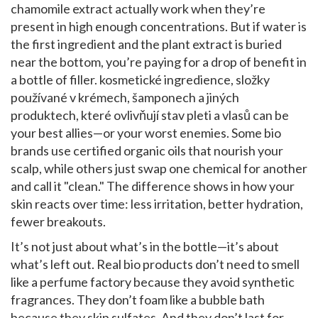
chamomile extract actually work when they’re
present in high enough concentrations. But if water is
the first ingredient and the plant extract is buried
near the bottom, you’re paying for a drop of benefit in
a bottle of filler.
kosmetické ingredience
,
složky
používané v krémech, šamponech a jiných
produktech, které ovlivňují stav pleti a vlasů
can be
your best allies—or your worst enemies. Some bio
brands use certified organic oils that nourish your
scalp, while others just swap one chemical for another
and call it "clean." The difference shows in how your
skin reacts over time: less irritation, better hydration,
fewer breakouts.
It’s not just about what’s in the bottle—it’s about
what’s left out. Real bio products don’t need to smell
like a perfume factory because they avoid synthetic
fragrances. They don’t foam like a bubble bath
because they skip sulfates. And they don’t last for